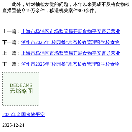
此外，针对抽检发觉的问题，本年以来完成不及格食物核
查措置使命19万余件，移送机关案件900余件。
上一篇：
上海市杨浦区市场监管局开展食物平安督导营业
下一篇：
泸州市2025年“校园餐”常态长效管理暨学校食物
上一篇：
上海市杨浦区市场监管局开展食物平安督导营业
下一篇：
泸州市2025年“校园餐”常态长效管理暨学校食物
2025年全国食物平安
2025-12-24