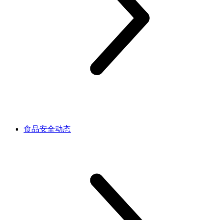
食品安全动态