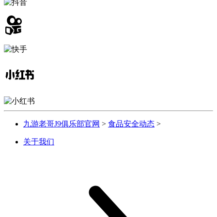
九游老哥J9俱乐部官网
>
食品安全动态
>
关于我们