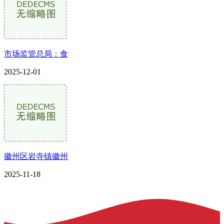
市场监管总局：食
2025-12-01
徽州区岩寺镇徽州
2025-11-18