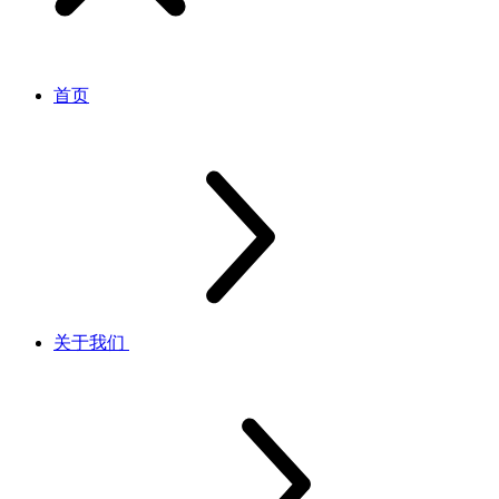
首页
关于我们