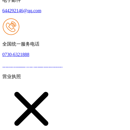
电子邮件
644292146@qq.com
全国统一服务电话
0730-6321888
网站建设：九游老哥J9俱乐部官网
|
网站地图
本网站支持IPV6
营业执照