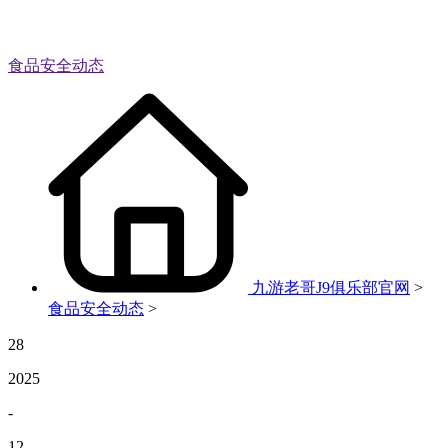
食品安全动态
九游老哥J9俱乐部官网
>
食品安全动态
>
28
2025
-
12