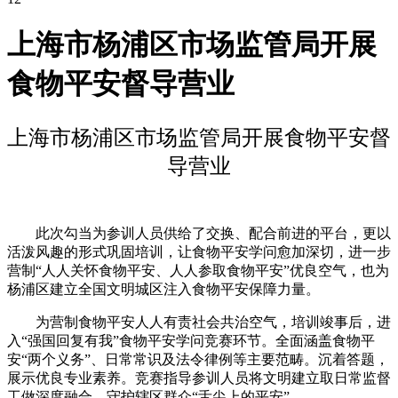
上海市杨浦区市场监管局开展
食物平安督导营业
上海市杨浦区市场监管局开展食物平安督
导营业
此次勾当为参训人员供给了交换、配合前进的平台，更以
活泼风趣的形式巩固培训，让食物平安学问愈加深切，进一步
营制“人人关怀食物平安、人人参取食物平安”优良空气，也为
杨浦区建立全国文明城区注入食物平安保障力量。
为营制食物平安人人有责社会共治空气，培训竣事后，进
入“强国回复有我”食物平安学问竞赛环节。全面涵盖食物平
安“两个义务”、日常常识及法令律例等主要范畴。沉着答题，
展示优良专业素养。竞赛指导参训人员将文明建立取日常监督
工做深度融合，守护辖区群众“舌尖上的平安”。