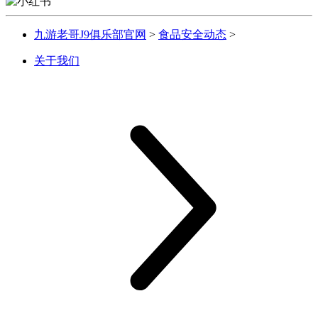
九游老哥J9俱乐部官网
>
食品安全动态
>
关于我们