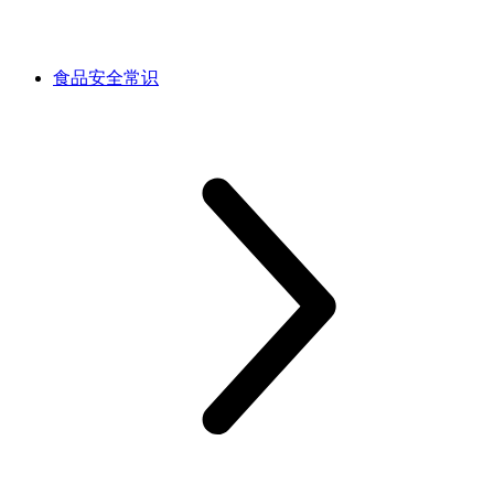
食品安全常识