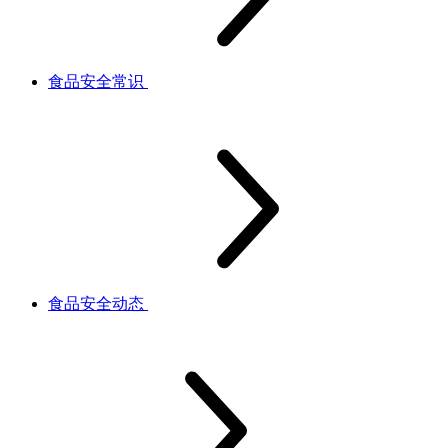
食品安全常识
食品安全动态