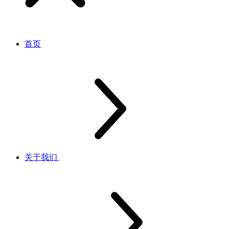
首页
关于我们