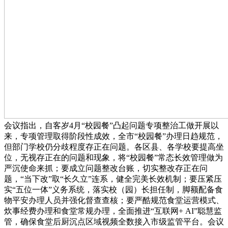
会议指出，自客岁4月“校园餐”凸起问题专项整治工做开展以
来，专项管理取得阶段性成效，全市“校园餐”办理日趋规范，
但部门学校仍分歧程度存正在问题。各区县、各学校要提高坐
位，无视存正在的问题和现象，将“校园餐”常态长效管理做为
严沉使命来抓；要成立问题整改台账，切实整改存正在问
题，“当下改”取“长久立”连系，健全完美长效机制；要压紧压
实“五位一体”义务系统，落实校（园）长担任制，脚额配备食
物平安办理人员并强化督查查核；要严酷规范食堂运营模式、
炊事经费办理和食堂常规办理，全面推进“互联网+ AI”聪慧监
管，确保食堂后厨沉点区域视频全数接入市级监管平台。会议