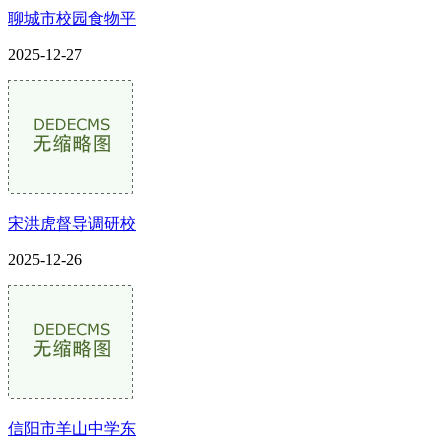
聊城市校园食物平
2025-12-27
宋洪虎督导调研校
2025-12-26
信阳市羊山中学东