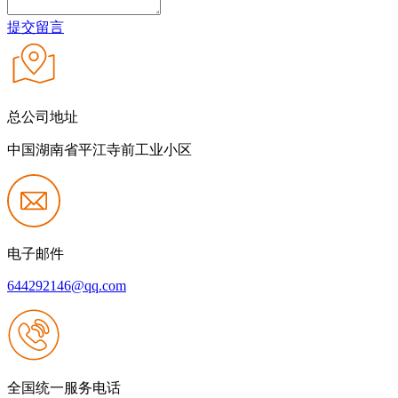
提交留言
总公司地址
中国湖南省平江寺前工业小区
电子邮件
644292146@qq.com
全国统一服务电话