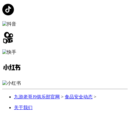
九游老哥J9俱乐部官网
>
食品安全动态
>
关于我们