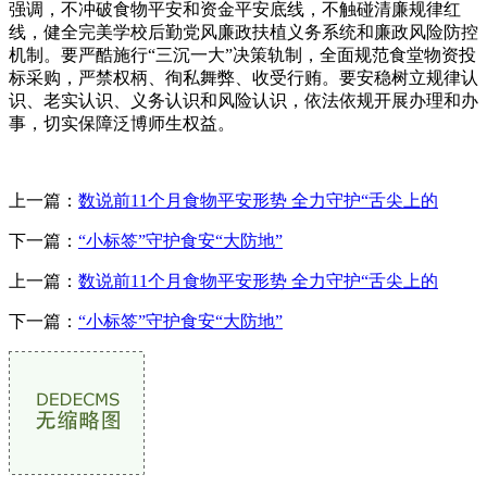
强调，不冲破食物平安和资金平安底线，不触碰清廉规律红
线，健全完美学校后勤党风廉政扶植义务系统和廉政风险防控
机制。要严酷施行“三沉一大”决策轨制，全面规范食堂物资投
标采购，严禁权柄、徇私舞弊、收受行贿。要安稳树立规律认
识、老实认识、义务认识和风险认识，依法依规开展办理和办
事，切实保障泛博师生权益。
上一篇：
数说前11个月食物平安形势 全力守护“舌尖上的
下一篇：
“小标签”守护食安“大防地”
上一篇：
数说前11个月食物平安形势 全力守护“舌尖上的
下一篇：
“小标签”守护食安“大防地”