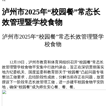
泸州市2025年“校园餐”常态长
效管理暨学校食物
泸州市2025年“校园餐”常态长效管理暨学
校食物
12月19日，泸州市教育和体育局组织召开“校园餐”常态长
效管理暨学校食物平安集中行政约谈会，旨正在深切贯彻落实
地方纪委机关、国度监委和教育部关于“校园餐”凸起问题专项
整治工做要求，总结阶段性成效，分解当前存正在问题，放置
摆设下一阶段常态长效管理工做，进一步建牢校园食物平安防
地，确保“校园餐”成为师生安心餐、餐、餐。