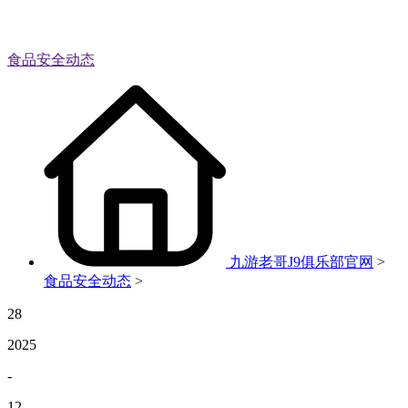
食品安全动态
九游老哥J9俱乐部官网
>
食品安全动态
>
28
2025
-
12