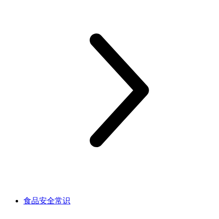
食品安全常识