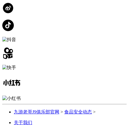
九游老哥J9俱乐部官网
>
食品安全动态
>
关于我们