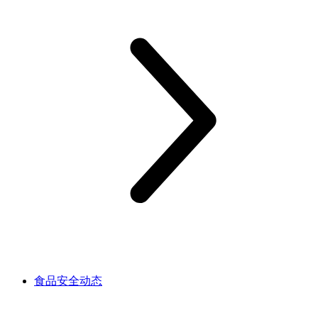
食品安全动态