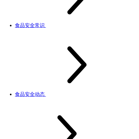
食品安全常识
食品安全动态