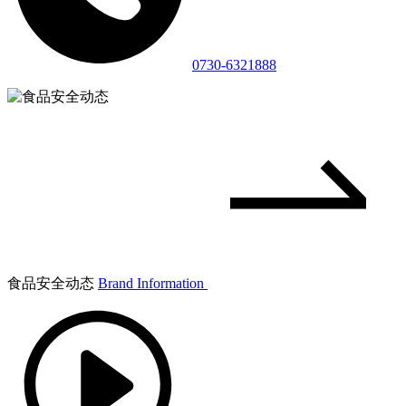
0730-6321888
食品安全动态
Brand Information