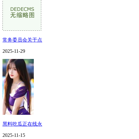
常务委员会关于点
2025-11-29
黑料吃瓜正在线永
2025-11-15