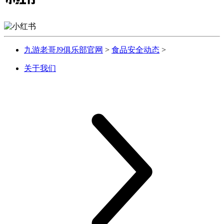
九游老哥J9俱乐部官网
>
食品安全动态
>
关于我们