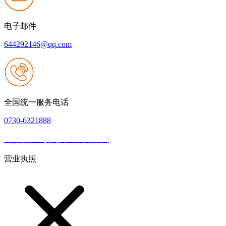
电子邮件
644292146@qq.com
全国统一服务电话
0730-6321888
网站建设：九游老哥J9俱乐部官网
|
网站地图
本网站支持IPV6
营业执照