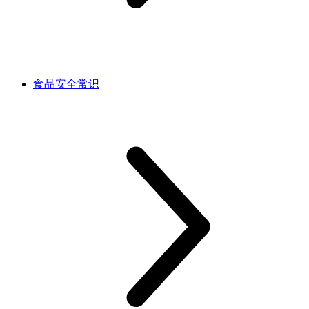
食品安全常识