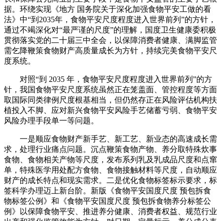
据。环绕实现《地方 国务院关于深化加强食物平安工做的看
法》中“到2035年，食物平安尺度程度进入世界前列”的方针，
通过不竭深化对“最严谨的尺度”的理解，国度卫生健康委积极
贯彻落实党的二十届三中全会，以保障消费者健康、满脚监管
需乞降鞭策食物财产高质量成长为方针，持续完美食物平安尺
度系统。
对照“到 2035 年，食物平安尺度程度进入世界前列”的方
针，我国食物平安尺度系统虽然正在笼盖面、管控程度等方面
取国际同类律例尺度根基相当，但仍然存正在风险评估机构扶
植投入不脚、应对新兴食物平安风险手艺储蓄亏弱、食物平安
风险办理手段单一等问题。
一是顺应食物财产新手艺、新工艺、新业态的高速成长需
求，处理行业痛点问题。沉点鞭策食物产物、养分取特殊炊事
食物、食物相关产物等尺度，发布系列乳及乳成品尺度和点窜
单，特殊医学用处配方食物、食物接触材料等尺度，自动顺应
财产的成长特点和现实需求。二是优化食物标签标示要求，标
签科学办理迈上新台阶。新版《食物平安国度尺度 预包拆食
物标签公例》和《食物平安国度尺度 预包拆食物养分标签公
例》以保障食物平安、推进养分健康、消费者权益、规范行业