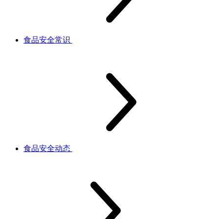
食品安全常识
食品安全动态