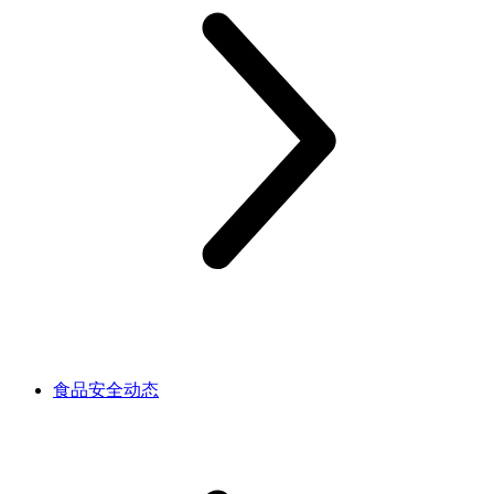
食品安全动态