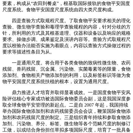
要素，构成从“农田到餐桌”，根基取国际接轨的食物平安国度
尺度系统。食物平安国度尺度系统由四大类尺度构成。
四是查验方式取规程尺度。了取食物平安要求相关的理化
查验、微生物学查验和毒理学查验规程的内容，针对分歧的方
针，所利用的方式及其根基道理、仪器和设备以及响应的规格
要求、操做步调、成果鉴定及演讲内容等。查验方式取规程尺
度以校验办法能否实施为着眼点，内容以查验方式操做过程的
要求等描述性条目为从。
一是通用尺度。将合用于各类食物的致病性微生物、农药
残留、兽药残留、沉金属、污染物、实菌毒素等的限量，食物
添加剂、食物相关产物添加剂的利用，以及标签标识等做为食
物平安国度尺度系统扶植的根本，设置为通用尺度。
鼎力推进人才培育并取得显著成效。一是国度食物平安风
险评估核心专家成功被选国际食物委员会副，这是我国深度参
取全球食物平安管理的新起点。二是自 2007 年起，我国持续
举办国际食物添加剂和农药残留委员会会议，鞭策国际食物添
加剂和农药残留尺度的制定。三是组织青年持续和参取食物添
加剂、污染物、养分、标签、微生物等各个范畴尺度的制修订
工做，以或结合身份担任草拟多项国际尺度，培育了一批具备