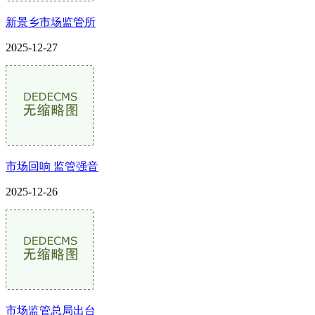
新景乡市场监管所
2025-12-27
市场回响 监管强音
2025-12-26
市场监管总局出台