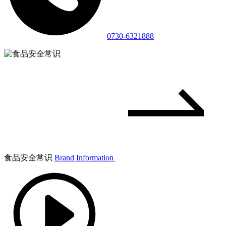
0730-6321888
食品安全常识
Brand Information