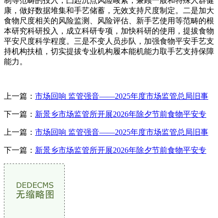
制等范畴的投入，凸起沉点风险峻素，兼顾一般和特殊人群健
康，做好数据堆集和手艺储蓄，无效支持尺度制定。二是加大
食物尺度相关的风险监测、风险评估、新手艺使用等范畴的根
本研究科研投入，成立科研专项，加快科研的使用，提拔食物
平安尺度科学程度。三是不变人员步队，加强食物平安手艺支
持机构扶植，切实提拔专业机构履本能机能力取手艺支持保障
能力。
上一篇：
市场回响 监管强音——2025年度市场监管总局旧事
下一篇：
新景乡市场监管所开展2026年除夕节前食物平安专
上一篇：
市场回响 监管强音——2025年度市场监管总局旧事
下一篇：
新景乡市场监管所开展2026年除夕节前食物平安专