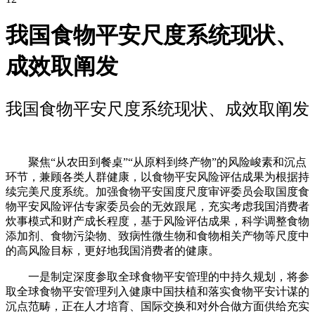
我国食物平安尺度系统现状、
成效取阐发
我国食物平安尺度系统现状、成效取阐发
聚焦“从农田到餐桌”“从原料到终产物”的风险峻素和沉点
环节，兼顾各类人群健康，以食物平安风险评估成果为根据持
续完美尺度系统。加强食物平安国度尺度审评委员会取国度食
物平安风险评估专家委员会的无效跟尾，充实考虑我国消费者
炊事模式和财产成长程度，基于风险评估成果，科学调整食物
添加剂、食物污染物、致病性微生物和食物相关产物等尺度中
的高风险目标，更好地我国消费者的健康。
一是制定深度参取全球食物平安管理的中持久规划，将参
取全球食物平安管理列入健康中国扶植和落实食物平安计谋的
沉点范畴，正在人才培育、国际交换和对外合做方面供给充实