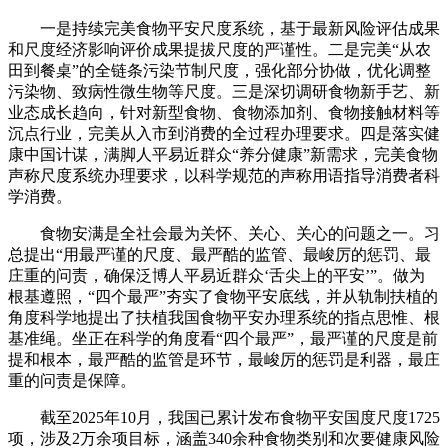
一是持续完美食物平安尺度系统，基于最新风险评估成果
和尺度经济影响评价成果提拔尺度的严谨性。二是完美“从农
田到餐桌”的全链条污染节制尺度，强化部分协做，优化调整
污染物、致病性微生物等尺度。三是深切调研食物新手艺、新
业态成长趋向，针对新型食物、食物添加剂、食物接触材料等
沉点行业，完美从入市到消费的全过程办理要求。四是落实健
康中国计谋，满脚人平易近群众“养分健康”新需求，完美食物
声称尺度系统办理要求，以科学规范的声称用语指导消费者科
学消费。
食物安满是全社会最为关怀、关心、关心的问题之一。习
总提出“用最严谨的尺度、最严酷的监管、最峻厉的惩罚、最
庄重的问责，确保泛博人平易近群众‘舌尖上的平安’”。做为
根基遵照，“四个最严”夯实了食物平安底线，并从轨制扶植的
角度科学地提出了扶植我国食物平安办理系统的指点思惟、根
基准绳。坐正在科学的角度看“四个最严”，最严谨的尺度是前
提和根本，最严酷的监管是环节，最峻厉的惩罚是利器，最庄
重的问责是保障。
截至2025年10月，我国已累计发布食物平安国度尺度1725
项，涉及2万余项目标，涵盖340余种食物类别和次要健康风险