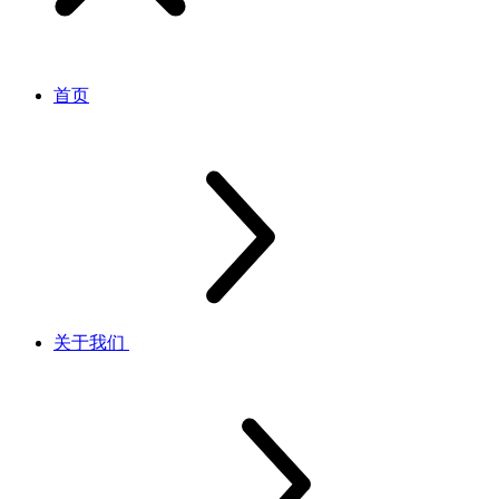
首页
关于我们