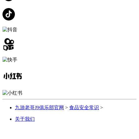
九游老哥J9俱乐部官网
>
食品安全常识
>
关于我们