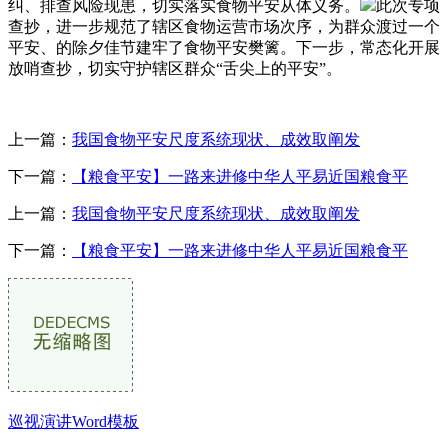
纠、排查风险现患，切实落实食物平安从体义务。
此次专项
查抄，进一步规范了辖区食物运营市场次序，为群众渡过一个
平安、的除夕佳节建牢了食物平安樊篱。下一步，常态化开展
放哨查抄，切实守护辖区群众“舌尖上的平安”。
上一篇：
我国食物平安尺度系统现状、成效取阐发
下一篇：
【粮食平安】一路来进修中华人平易近国粮食平
上一篇：
我国食物平安尺度系统现状、成效取阐发
下一篇：
【粮食平安】一路来进修中华人平易近国粮食平
巡视演讲Word模板