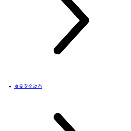
食品安全动态