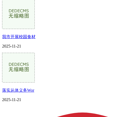
我市开展校园食材
2025-11-21
落实从体义务Wor
2025-11-21