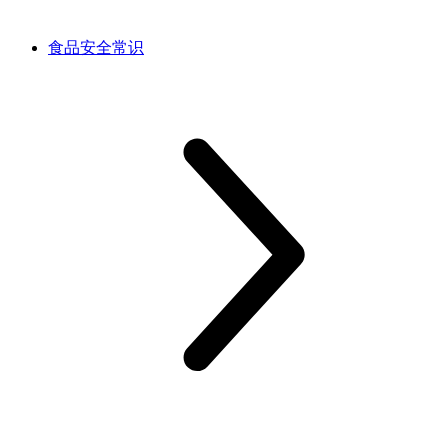
食品安全常识