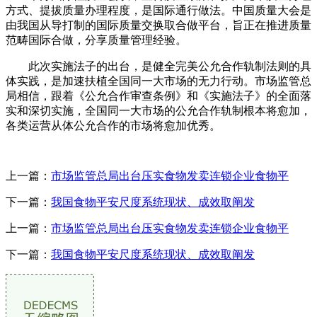
方式、提拔质量办理程度，是国际通行做法。中国质量大会是
由我国从导打制的国际质量交换取合做平台，旨正在推进质量
范畴国际合做，分享质量管理经验。
此次实施法子的出台，是健全完美公允合作轨制法则的具
体实践，是加速扶植全国同一大市场的无力行动。市场监管总
局相信，跟着《公允合作审查条例》和《实施法子》的全面落
实和深切实施，全国同一大市场的公允合作轨制根本将愈加，
各类运营从体公允合作的市场将愈加优秀。
上一篇：
市场监管总局出台压实食物发卖连锁企业食物平
下一篇：
我国食物平安尺度系统现状、成效取阐发
上一篇：
市场监管总局出台压实食物发卖连锁企业食物平
下一篇：
我国食物平安尺度系统现状、成效取阐发