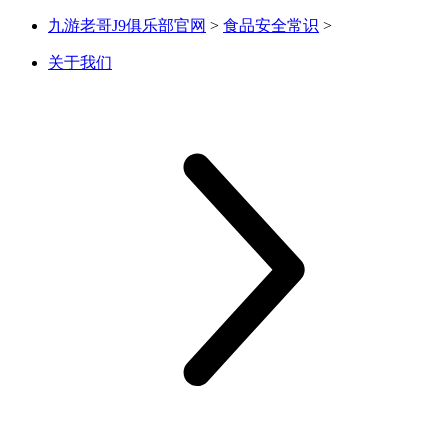
九游老哥J9俱乐部官网
>
食品安全常识
>
关于我们