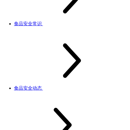
食品安全常识
食品安全动态