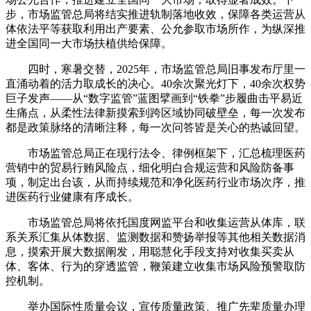
步，市场监管总局将结实推进轨制落地收效，保障各类运营从
体依法平等获取利用出产要素、公允参取市场所作，为纵深推
进全国同一大市场扶植供给保障。
四时，寒暑交替，2025年，市场监管总局旧事发布厅里一
直涌动着的活力取成长的决心。40余次聚光灯下，40余次权势
巨子发声——从“数字监管”蓝图擘画到“铁拳”步履曲击平易近
生痛点，从柔性法律新摸索到跨区域协同破壁垒，每一次发布
都是政策脉络的清晰注释，每一次问答皆是关心的热诚回望。
市场监管总局正在现行法令、律例框架下，汇总梳理医药
营销中的贸易行贿风险点，细化明白合规运营和风险防备事
项，制定出台该，从而持续规范和净化医药行业市场次序，推
进医药行业健康有序成长。
市场监管总局将依托国度网监平台和收集运营从体库，联
系关系汇集从体数据、监测数据和赞扬举报等其他相关数据消
息，摸索开展大数据阐发，用聪慧化手段支持对收集买卖从
体、客体、行为的穿透监管，鞭策建立收集市场风险预警取防
控机制。
举办国际性质量会议，宣传质量政策、推广先辈质量办理