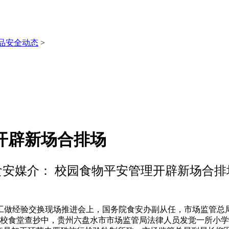
品安全动态
>
开辟新场合排场
食安媒介： 校园食物平安管理开辟新场合排
安工做经验交换现场推进会上，国务院食安办副从任，市场监管总
次学校食堂查抄中，贵州六盘水市市场监管局法律人员发觉一所小