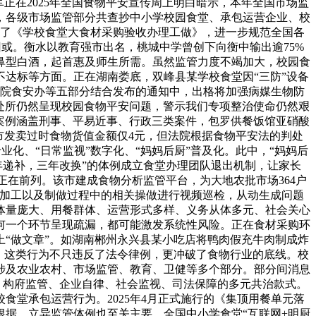
正在2025年全国食物平安宣传周上明白暗示，本年全国市场监
，各级市场监管部分共查抄中小学校园食堂、承包运营企业、校
印发了《学校食堂大食材采购验收办理工做》，进一步规范全国各
或。衡水以教育强市出名，桃城中学曾创下向衡中输出逾75%
鼻型白酒，起首惠及师生所需。虽然监管力度不竭加大，校园食
不达标等方面。正在湖南娄底，双峰县某学校食堂因“三防”设备
务院食安办等五部分结合发布的通知中，出格将加强病媒生物防
期处所仍然呈现校园食物平安问题，警示我们专项整治使命仍然艰
些案例涵盖刑事、平易近事、行政三类案件，包罗供餐饭馆亚硝酸
市发卖过时食物货值金额仅4元，但法院根据食物平安法的判处
专业化、“日常监视”数字化、“妈妈后厨”普及化。此中，“妈妈后
年递补，三年改换”的体例成立食堂办理团队退出机制，让家长
正在前列。该市建成食物分析监管平台，为大地农批市场364户
业加工以及制做过程中的相关操做进行视频巡检，从动生成问题
体量庞大、用餐群体、运营形式多样、义务从体多元、社会关心
任何一个环节呈现疏漏，都可能激发系统性风险。正在食材采购环
“做文章”。如湖南郴州永兴县某小吃店将鸭肉假充牛肉制成炸
。这类行为不只违反了法令律例，更冲破了食物行业的底线。校
涉及农业农村、市场监管、教育、卫健等多个部分。部分间消息
，构府监管、企业自律、社会监视、司法保障的多元共治款式。
堂承包运营行为。2025年4月正式施行的《集顶用餐单元落
据。立异监管体例也至关主要。全国中小学食堂“互联网+明厨