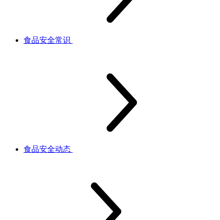
食品安全常识
食品安全动态