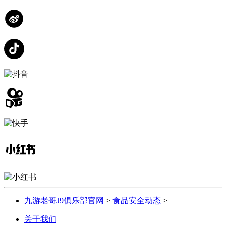
九游老哥J9俱乐部官网
>
食品安全动态
>
关于我们