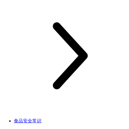
食品安全常识