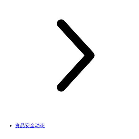
食品安全动态