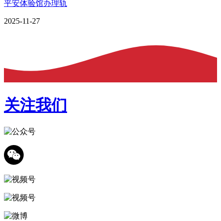
平安体验馆办理轨
2025-11-27
关注我们