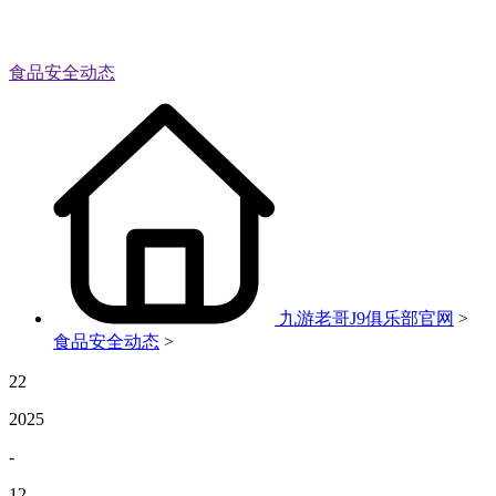
食品安全动态
九游老哥J9俱乐部官网
>
食品安全动态
>
22
2025
-
12