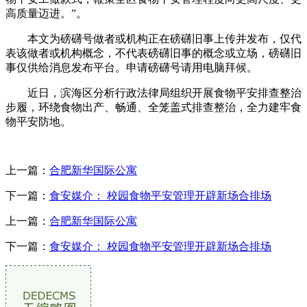
高质量迈进。”。
本文为磅礴号做者或机构正在磅礴旧事上传并发布，仅代
表该做者或机构概念，不代表磅礴旧事的概念或立场，磅礴旧
事仅供给消息发布平台。申请磅礴号请用电脑拜候。
近日，滨海区分析行政法律局组织开展食物平安排查整治
步履，环绕食物出产、畅通、全笼盖式排查整治，全力建牢食
物平安防地。
上一篇：
合肥新华国际公寓
下一篇：
食安媒介： 校园食物平安管理开辟新场合排场
上一篇：
合肥新华国际公寓
下一篇：
食安媒介： 校园食物平安管理开辟新场合排场