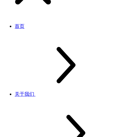
首页
关于我们