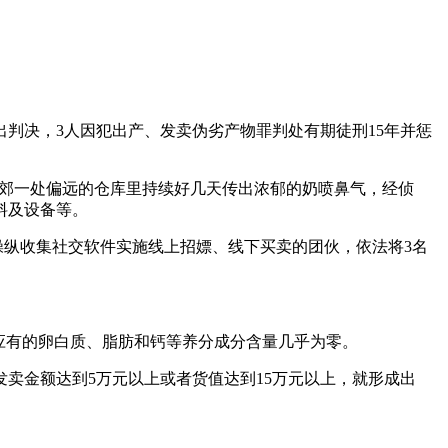
出判决，3人因犯出产、发卖伪劣产物罪判处有期徒刑15年并惩
，城郊一处偏远的仓库里持续好几天传出浓郁的奶喷鼻气，经侦
料及设备等。
纵收集社交软件实施线上招嫖、线下买卖的团伙，依法将3名
应有的卵白质、脂肪和钙等养分成分含量几乎为零。
金额达到5万元以上或者货值达到15万元以上，就形成出