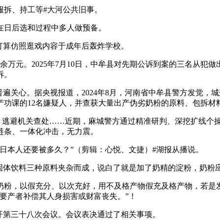
服拆、持工等#大河公共旧事。
日后选和过程中多人做预备。
打算仿照逛戏内容于成年后轰炸学校。
元。2025年7月10日，中牟县对先期公诉到案的三名从犯做
诉。
普遍关心。据央视报道，2024年8月，河南省中牟县警方发觉
产功课的12名嫌疑人，并查获大量出产伪劣奶粉的原料、包拆材
，逃避机关查处……近期，麻城警方通过精准研判、深挖扩线个操
链条、一体化冲击，无力震。
日本人还要被多久？”（剪辑：心悦、文捷）#湖报从播说。
体饮料三种原料夹杂而成，说白了就是加了奶精的淀粉，奶粉
，以假充分、以次充好，用不及格产物假充及格产物，若是发卖
要产者补偿其人身损害或财富丧失。”！
委会召开第三十八次会议。会议表决通过了相关事项。