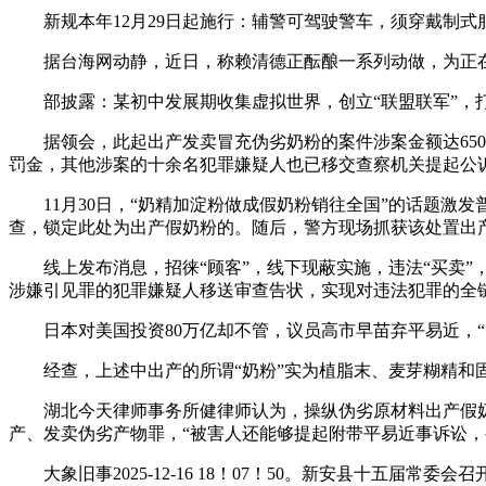
新规本年12月29日起施行：辅警可驾驶警车，须穿戴制式
据台海网动静，近日，称赖清德正酝酿一系列动做，为正在
部披露：某初中发展期收集虚拟世界，创立“联盟联军”，
据领会，此起出产发卖冒充伪劣奶粉的案件涉案金额达650余万
罚金，其他涉案的十余名犯罪嫌疑人也已移交查察机关提起公
11月30日，“奶精加淀粉做成假奶粉销往全国”的话题激发
查，锁定此处为出产假奶粉的。随后，警方现场抓获该处置出
线上发布消息，招徕“顾客”，线下现蔽实施，违法“买卖”
涉嫌引见罪的犯罪嫌疑人移送审查告状，实现对违法犯罪的全
日本对美国投资80万亿却不管，议员高市早苗弃平易近，“
经查，上述中出产的所谓“奶粉”实为植脂末、麦芽糊精和固
湖北今天律师事务所健律师认为，操纵伪劣原材料出产假奶粉
产、发卖伪劣产物罪，“被害人还能够提起附带平易近事诉讼，
大象旧事2025-12-16 18！07！50。新安县十五届常