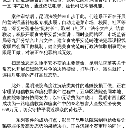
一直“零”立场，通过依法犯罪、延长司法本能机能。
案件审结后，昆明法院并未止步于此。们连系正正在开展
的普法强基补短板专项步履，自动走进菜市场、校园、社区等
地，深切村落兼任“副村长”，取村（社区）“法令大白人”结春
联动，积极开展食物平安普法宣讲，同时会同辖区、市场监管
局等九部分结合出台文件，建立食物平安范畴违法犯罪谍报线
索联席会商工做机制，健全完美食物范畴行政法律取刑事司法
跟尾工做，对潜正在犯罪构成无效。
扫黑除恶是边陲平安不变的主要使命。昆明法院落实关于
常态化开展扫黑除恶斗争的决策摆设，打早打小、露头就打，
连结对犯罪的严打高压态势。
此外，昆明法院高度注沉该类案件的逃赃挽损工做。正在
审理某电信收集诈骗犯罪案件过程中，五华区法院会同本地、
查察院等部分协同发力，以50元话费为冲破口，昆明市西山区
成功为一路电信收集诈骗案件中的38名被害人全数经济丧失
658万元，切实守护平易近群众的荷包子。
一系列案件的成功打点，彰显了昆明法院遏制电信收集诈
骗犯罪多发高发态势的果断决心。正在沉视个案审理的同时，