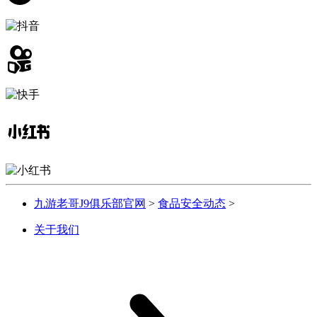
九游老哥J9俱乐部官网
>
食品安全动态
>
关于我们