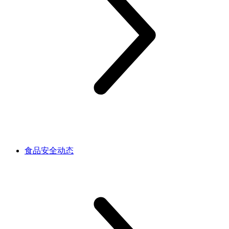
食品安全动态