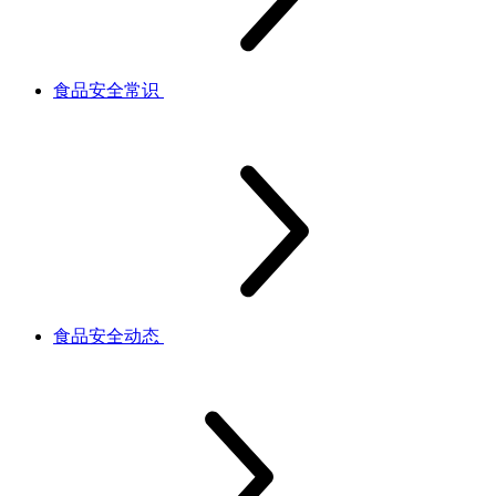
食品安全常识
食品安全动态