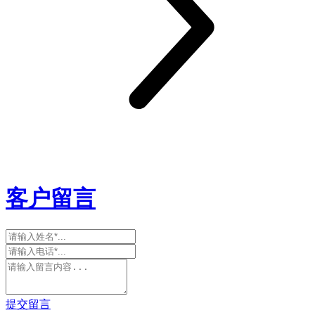
客户留言
提交留言