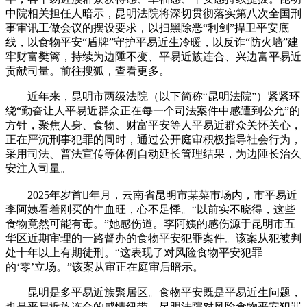
中院相关担任人暗示，昆明法院将深切贯彻落实第八次全国刑
事审讯工做会议的摆设要求，以扫黑除恶“利剑”捍卫平安底
线，以食物平安“盾牌”守护平易近生冷暖，以反诈“防火墙”建
牢财富樊篱，持续为边陲不变、平易近族连合、兴边富平易近
贡献司量。前往搜狐，查看更多。
近年来，昆明市两级法院（以下简称“昆明法院”）紧紧环
绕“勤奋让人平易近群众正在每一个司法案件中感遭到公允”的
方针，聚焦人身、食物、财富平安等人平易近群众关怀关心，
正在严沉刑事犯罪的同时，通过公开庭审积极指导社会行为，
采用司法、普法宣传等体例自动延长管理结果，为边陲长治久
安注入司量。
2025年岁首年月，云南省昆明市某菜市场内，市平易近
李阿姨看着刚买的牛血旺，心不足悸。“以前实不晓得，这些
食物竟然可能有毒。”她感伤道。李阿姨的感伤源于昆明市五
华区近期审理的一路督办的食物平安犯罪案件。该案从犯被判
处十年以上有期徒刑。“这表现了对风险食物平安犯罪
的‘零’立场。”该案从审正在庭审后暗示。
昆明是多平易近族聚居区。食物平安既是平易近生问题，
也是平易近族连合的感情纽带。昆明法院对风险食物平安犯罪