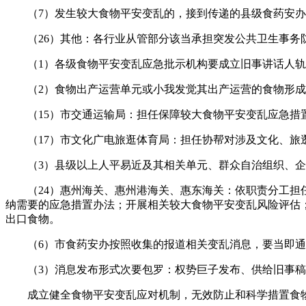
（7）发生较大食物平安变乱的，接到传递的县级食药安办要
（26）其他：各行业从管部分该当承担突发公共卫生事务防
（1）各级食物平安变乱应急批示机构要成立旧事讲话人轨
（2）食物出产运营单元或小我发觉其出产运营的食物形成或
（15）市交通运输局：担任保障较大食物平安变乱应急措置
（17）市文化广电旅逛体育局：担任协帮对涉及文化、旅逛
（3）县级以上人平易近及其相关单元、群众自治组织、企
（24）惠州海关、惠州港海关、惠东海关：依职责分工担任
纳需要的应急措置办法；开展相关较大食物平安变乱风险评估
出口食物。
（6）市食药安办按照收集的报道相关变乱消息，要当即通知
（3）消息发布形式次要包罗：权势巨子发布、供给旧事稿
成立健全食物平安变乱应对机制，无效防止和科学措置食物