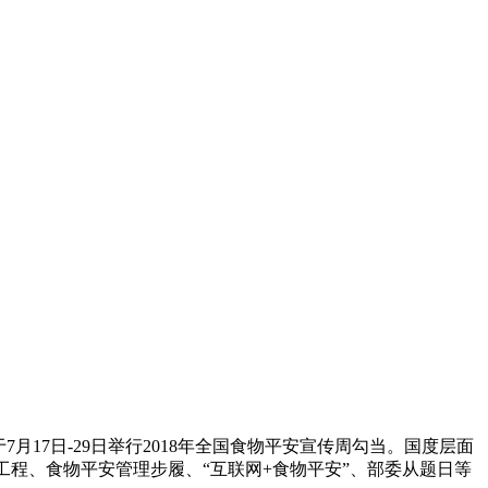
17日-29日举行2018年全国食物平安宣传周勾当。国度层面
工程、食物平安管理步履、“互联网+食物平安”、部委从题日等