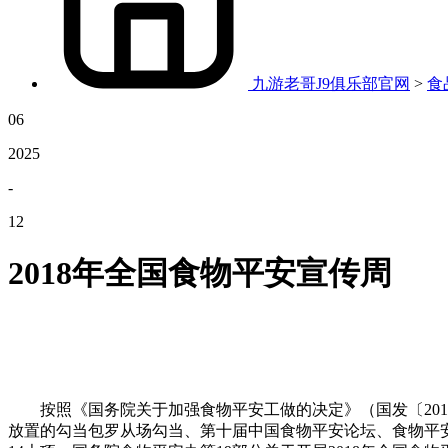
九游老哥J9俱乐部官网
>
食
06
2025
-
12
2018年全国食物平安宣传周
按照《国务院关于加强食物平安工做的决定》（国发〔2012〕
放置的勾当包罗从场勾当、第十届中国食物平安论坛、食物平安