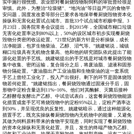
实中施行很恍惚。农业部对餐厨烧毁物制饲料的审批曾经很是
审慎。此外，为整治“垃圾猪”、“地沟油”等日益严沉的食物平
安问题，国度发改委等部分已要求各地保举餐厨烧毁物资本化
操纵和无害化处置试点城市。首批33个试点城市积极申报。3
月23日，国务院常务会议提出，到2015年，全国城市糊口垃圾
无害化处置率达到80%以上，50%的设区城市初步实现餐厨烧
毁物分类密闭收运处置。“21世纪的新方针是分析操纵，成长
洁净能源，包罗生物柴油、乙醇、沼气等。”姚建铭说，城镇
糊口垃圾具有无机物含量高、他和他的研究团队依此提出了能
源化处置的手艺线。姚建铭提出的手艺线是对城市餐厨烧毁物
集中收集、密闭运输，复合筛分之后，将废油脂、滤液和固形
物分隔处置。“废油脂出产工业油脂和生物柴油的这一套系统
手艺上曾经工业化了，投入产出很好。剩下的环节是固体烧毁
物若何处置。”姚建铭指出，餐厨烧毁物通过固液分手后，固
形物中淀粉含量达到11%~16%。他们对其酶解、灭菌后接种
乙醇酵母发酵出产乙醇。中试尝试表白，这套餐厨烧毁物能源
化措置成套手艺可将烧毁物中的淀粉95%以上，淀粉产酒率达
到50%，并呈现优良的反复性。姚建铭暗示，通过这种能源化
措置手艺，既充实操纵餐厨烧毁物内无机物中的能量，又避免
其做为饲料原料带来的食物平安现患，同时实现了餐厨烧毁物
的资本化操纵和无害化处置。并且，发生的终端产物为乙醇、
沼气和工业油脂，均属于高附加值、敌对型产物，没有二次污