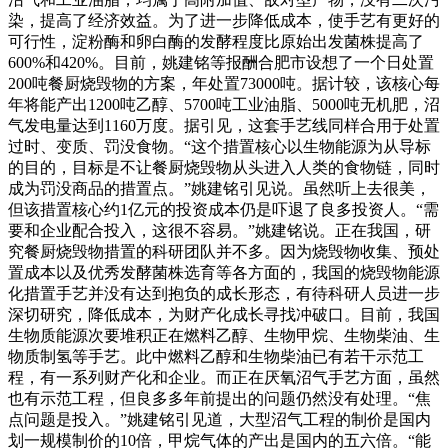
染，提高了经济效益。为了进一步降低成本，使手艺有更好的
可行性，淀粉酶和卵白酶的发酵程度比原始出发菌株提高了
600%和420%。目前，姚建铭等报酬合肥市设想了一个日处置
200吨餐厨烧毁物的方案，年处置73000吨。据计较，该核心每
年将能产出1200吨乙醇、5700吨工业油脂、5000吨无机肥，沼
气发电量达到1160万度。据引见，这套手艺线同样合用于处置
过时、变质、罚没食物。“这个措置核心以生物能源为从导标
的目的，目标是不让餐厨烧毁物从头进入人类的食物链，同时
成为罚没商品的措置点。”姚建铭引见说。虽然听上去很美，
但该措置核心约1亿元的投资成本仍是吓退了良多投资人。“需
要和企业配合投入，这很不容易。”姚建铭说。正在我国，研
究餐厨烧毁物措置的科研团队并不多。因为烧毁物收集、预处
置成本以及优秀发酵菌株选育等各方面的，我国的烧毁物能源
化措置手艺并没有达到抱负的成长形态，有待科研人员进一步
深切研究，降低成本，为财产化成长寻找冲破口。目前，我国
生物质能源次要堆积正在燃料乙醇、生物甲烷、生物柴油、生
物质制氢等手艺。此中燃料乙醇和生物柴油已有若干示范工
程，有一系列财产化和企业。而正在厌氧沼气手艺方面，虽然
也有示范工程，但良多多年前提出的问题仍然没有处理。“焦
点问题是投入。”姚建铭引见道，大型沼气工程的制价是国内
划一规模制价的10倍，甲烷气体的产出是国内的五六倍。“能