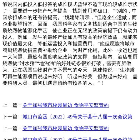
够说国内低投入低报答的成长模式曾经不适宜现阶段成长示状
了，需要进一步把产气率提高，找到使用冲破口。”“别的，中
国承担成本的还有待提高。”姚建铭暗示，“但愿企业运做，而
企业期望报答。因而，我国科学家有义务找到适合中国的生物
质烧毁物能源化手艺，使企业正在无限的政策前提下仍有动力
投入。例如，发生的最终产物如具有较高的经济效益，就能实
现价值最大化，降低运营投入和措置费用。”他但愿能将城市
餐厨烧毁物措置费补助给企业，为财产化铺。此外，收运也是
一大问题。虽然有国度响应政策的支撑，但短期内，酒店餐厨
烧毁物“泔水猪”“地沟油”的好处链条很难打破，需要有所做
为。正在我国生物财产并不景气的今天，姚建铭说：“生物质
可再生能源项目说起来好听，听起来好美，但做起来好难，需
要科研人员，最初机遇是留给有预备的人。”！
上一篇：
关于加强我市校园周边 食物平安监管的
下一篇：
城口市监函〔2022〕49号关于县十八届一次会议第
上一篇：
关于加强我市校园周边 食物平安监管的
下一篇：
城口市监函〔2022〕49号关于县十八届一次会议第