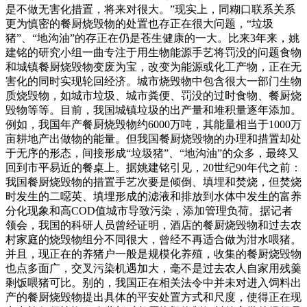
是不做无害化措置，将来对很大。”现实上，同糊口联系关系
更为慎密的餐厨烧毁物的处置也存正在很大问题，“垃圾
猪”、“地沟油”的存正在仍是苍生健康的一大。比来3年来，姚
建铭的研究小组一曲专注于用生物能源手艺将罚没的问题食物
和城镇餐厨烧毁物变废为宝，改变为能源或化工产物，正在无
害化的同时实现轮回经济。城市烧毁物中包含很大一部门生物
质烧毁物，如城市垃圾、城市粪便、罚没的过时食物、餐厨烧
毁物等等。目前，我国城镇垃圾的出产量和堆积量逐年添加。
例如，我国年产餐厨烧毁物约6000万吨，其能量相当于1000万
亩耕地产出做物的能量。但我国餐厨烧毁物的办理和措置却处
于无序的形态，间接形成“垃圾猪”、“地沟油”的众多，最终又
回到市平易近的餐桌上。据姚建铭引见，20世纪90年代之前：
我国餐厨烧毁物的措置手艺次要是倾倒、填埋和焚烧，但焚烧
时发生的二噁英、填埋形成的滤液和排放到水体中发生的富养
分化现象和高COD值城市导致污染，添加管理负荷。据记者
领会，我国的科研人员曾经证明，酒店的餐厨烧毁物和过去农
村家庭的烧毁物组分不同很大，曾经不再适合做为泔水喂猪。
并且，现正在的养猪户一般是规模化养殖，收集的餐厨烧毁物
也点多面广，交叉污染机遇加大，毫不是过去农人自家用残羹
剩饭喂猪可比。别的，我国正在相关法令中并未对进入饲料出
产的餐厨烧毁物提出具体的平安处置方式和尺度，使得正在现