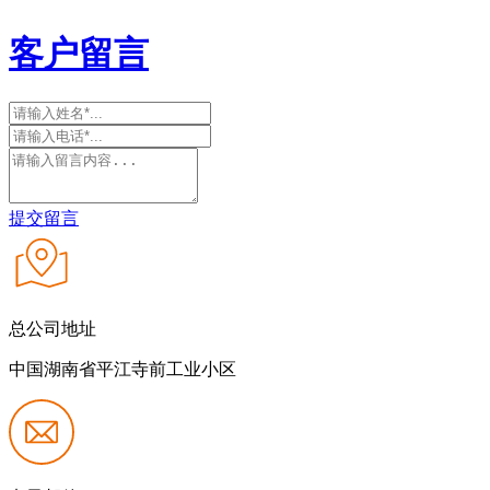
客户留言
提交留言
总公司地址
中国湖南省平江寺前工业小区