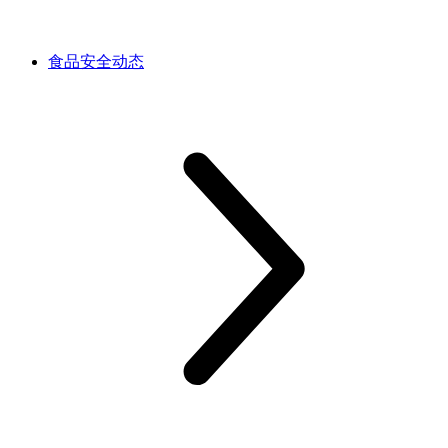
食品安全动态