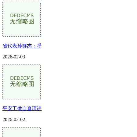
省代表孙群杰：呼
2026-02-03
平安工做自查演讲
2026-02-02