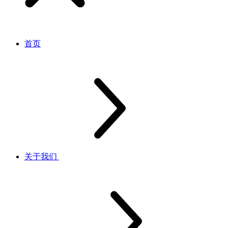
首页
关于我们