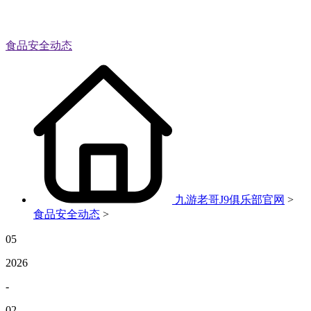
食品安全动态
九游老哥J9俱乐部官网
>
食品安全动态
>
05
2026
-
02