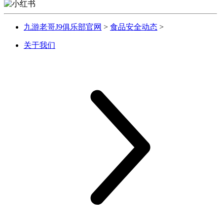
九游老哥J9俱乐部官网
>
食品安全动态
>
关于我们