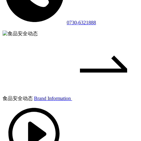
0730-6321888
食品安全动态
Brand Information