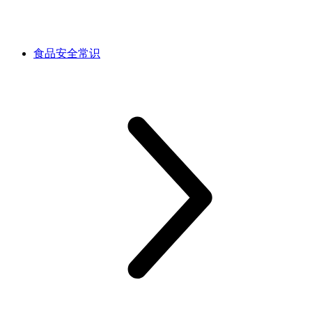
食品安全常识