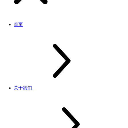
首页
关于我们