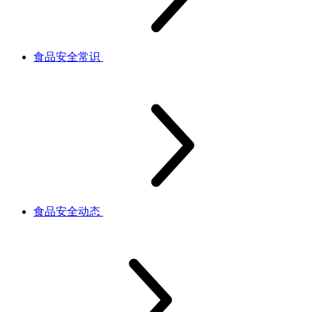
食品安全常识
食品安全动态