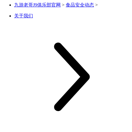
九游老哥J9俱乐部官网
>
食品安全动态
>
关于我们