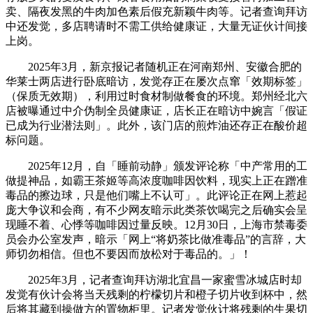
卖、隔夜发黑的牛肉加色素后假充新颖牛肉等。记者查询拜访
中还发觉，多店聘请时不需工供给健康证，大量无证伙计间接
上岗。
2025年3月，新京报记者随机正在河南郑州、安徽合肥的
华莱士两店进行卧底暗访，发觉存正在屡次点窜「效期标签」
（保质无效期），利用过时食材制做餐食的环境。郑州经北六
店被曝通过中介伪制全员健康证，店长正在暗访中婉言「假证
已成为行业潜法则」。此外，该门店的煎炸油还存正在酸价超
标问题。
2025年12月，自「睡前动静」颁发评论称「中产常用的工
做提神品，如霸王茶姬等高浓度咖啡因饮料，现实上正在蹭准
毒品的擦边球，只是他们嘴上不认可」。此评论正在网上惹起
庞大争议和会商，有不少网友暗示此类茶饮喝完之后确实会呈
现睡不着、心悸等咖啡因过量反映。12月30日，上海市禁毒委
员会办公室发声，暗示「网上“将奶茶比做准毒品”的言辞，大
师切勿相信。但也不要因而放松对于毒品的。」！
2025年3月，记者查询拜访湖北宜昌一家蜜雪冰城店时却
发觉有伙计会将当天残剩的柠檬切片和橙子切片收到杯中，然
后将其藏到操做方的置物柜里。记者发觉伙计将残剩的生果切