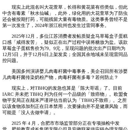
现实上此混名叫大花萱草，长得和黄花菜有些类似，但此
中含有毒素「秋水仙碱」，此外，绿化用的大花萱草为了防虫
还会被按期打药，可能残留大量有毒物质。这类事务曾经不是
第一次发生了，2024年浙江杭州也发生过雷同事务。
2025年12月，多位江苏消费者发帖质疑盒马草莓盒子蛋糕
口感「咸得发苦」，疑似正在出产过程中误将糖放为盐。该款
草莓盒子蛋糕售价为79。9元，呈现问题的批次出产日期均为
12月5日，并于12月6日上架发卖；全国其余地域未呈现雷同品
控问题。
美国多州演讲婴儿肉毒杆菌中毒事务，美企召回所有涉婴
儿肉毒杆菌传染奶粉产物，肉毒杆菌有多毒？若何防止？
现实上，对TBHQ的发急也算是「陈大哥谣」了。目前
IARC 并未把 TBHQ 列为任何一个品级的「致癌物」。欧盟食
物平安局正在颠末严谨评估当前认为「TBHQ不致癌」。之所
以该食物添加剂正在日本禁用，次要缘由并不是健康风险，而
可能是「没人去做申请」。
2025 年 4 月，合肥市市场监管部分正在专项抽检中发
觉，肥前教育成长集团无限公司及安徽联家供应链办理无限公