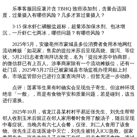
乐事客服回应薯片含 TBHQ 致癌添加剂，含量合适国
度，过量摄入有哪些风险？几多才算过量摄入？
3·15 保水虾仁磷酸盐超标，超量添加保水剂、包冰增
沉，一斤虾仁七两冰，哪些问题？有哪些风险？
2025年5月，安徽亳州市蒙城县多位消费者食用本地网红
流动摊贩「如花家」售卖的提拉米苏后呈现高烧、腹泻、等症
状。5月23日志者查询拜访发觉，名为「提拉米苏中协商群」
的微信群已有上百人。涉事商家除有一个流动摊贩位，还有一
处门店，2025年5月27日已被蒙城县市场监视办理局贴上封
条。市场监管部分已进行立案查询拜访，但暂无进一步动静。
点评：莲雾等生果有时确实会呈现虫子寄生。但这种环境
绝非「一般」，而是有食物平安和质量问题，若是碰到，该当
进行退换。
2025年10月，省龙江县某村村平易近张先生、刘先生帮帮
邻人收割玉米后留正在邻人家用餐时食用了酸汤子，随后呈现
中毒症状。当晚共有六七人会餐，仅张、刘二人食用了该食
物。张先生正在送医途中灭亡，刘先生被转入ICU急救。据家