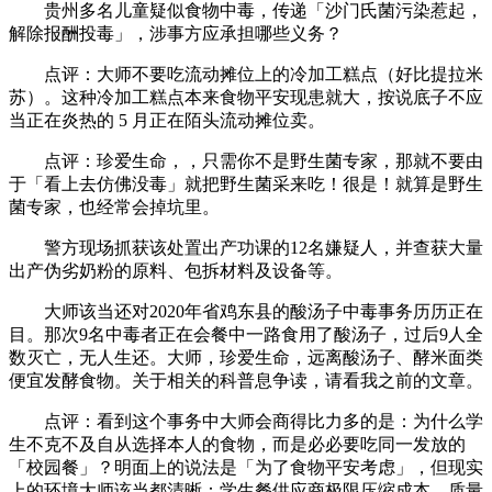
贵州多名儿童疑似食物中毒，传递「沙门氏菌污染惹起，
解除报酬投毒」，涉事方应承担哪些义务？
点评：大师不要吃流动摊位上的冷加工糕点（好比提拉米
苏）。这种冷加工糕点本来食物平安现患就大，按说底子不应
当正在炎热的 5 月正在陌头流动摊位卖。
点评：珍爱生命，，只需你不是野生菌专家，那就不要由
于「看上去仿佛没毒」就把野生菌采来吃！很是！就算是野生
菌专家，也经常会掉坑里。
警方现场抓获该处置出产功课的12名嫌疑人，并查获大量
出产伪劣奶粉的原料、包拆材料及设备等。
大师该当还对2020年省鸡东县的酸汤子中毒事务历历正在
目。那次9名中毒者正在会餐中一路食用了酸汤子，过后9人全
数灭亡，无人生还。大师，珍爱生命，远离酸汤子、酵米面类
便宜发酵食物。关于相关的科普息争读，请看我之前的文章。
点评：看到这个事务中大师会商得比力多的是：为什么学
生不克不及自从选择本人的食物，而是必必要吃同一发放的
「校园餐」？明面上的说法是「为了食物平安考虑」，但现实
上的环境大师该当都清晰：学生餐供应商极限压缩成本、质量