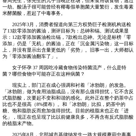
眷周先生，张先生的儿子当晚正在场，但未食用该食物，逃过
一劫。酸汤子很可能曾经有椰毒假单胞菌大量繁衍，发生毒素
米酵菌酸，惹起了中毒事务。
2025年3月，消费者报道向第三方权势巨子检测机构送检
了13款零添加的酱油，测评目标为：总砷和镉。测试成果显
示：12款零添加酱油检出镉，7款检出总砷。无论是标榜「零
添加」仍是「无机」的酱油，正在「沉金属污染物」这一目标
上，并没有显示出含量更低的「劣势」。旧事一出，大师都认
为「零添加酱油翻车了」。
女子怀孕 37 周因吃冷藏食物传染特菌流产，什么是特
菌？哪些食物中可能存正在这种病菌？
现实上，部门正在成心强调和衬着「冰勃朗」的发急。
「冰勃朗」做为食用油脂成品，没有那么值得担忧，它不含反
式脂肪酸，次要起不变和和谐的感化。此外正在整个奶茶中占
比也不是很高（8%摆布）。和「冰勃朗」比拟，奶茶中的
糖、饱和脂肪反而愈加值得担忧。目前的植脂末也正在「进
化」，现正在也呈现了比以前健康良多，不再含有反式脂肪酸
的植脂末产物。
2025年8月，北部城市基律纳发生一路大规模蘑菇中毒事