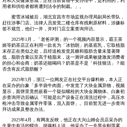
对和人类健康形成，正在当前食物平安办理中，是利用的，利
用者和供给者都将遭到法令的制裁。」。
蜜雪冰城被后，湖北宜昌市市场监视办理局副局长带队，
赶往涉事门店。法律人员发觉二楼仓库有残剩原材料，涉嫌标
签不规范，他们一并，并对门店立案查询拜访。
2025年1月，「老爸评测」的一个视频内容显示，霸王茶
姬等奶茶店正在利用一款名为「冰勃朗」的基底乳，它取植脂
末存正在类似之处，且经送检发觉其糖和脂肪含量未显著降
低，脂肪含量以至高于植脂末，这一测评成果敏捷激发消费者
的担心和会商：奶茶还能喝吗？奶茶是不是「科技狠活」？能
否含有反式脂肪酸？
2025年5月，浙江一位网友正在社交平台爆料称，本人正
在采办的白象「多半袋牛肉面」中发觉了大块金属异物，视频
显示，面饼里竟然嵌着一个疑似螺栓的大块金属物体。白象初
步查询拜访后确认「可能是出产设备正在清洗过程中，高压水
枪冲击导致金属零件零落，混入面饼」。目前暂无进一步查询
拜访成果及整改办法。
2025年4月，有网友反映，他正在大兴山姆会员店采办的
生果中有活的蠕虫。据爆料人说，他采办了一盒黑金刚莲雾，