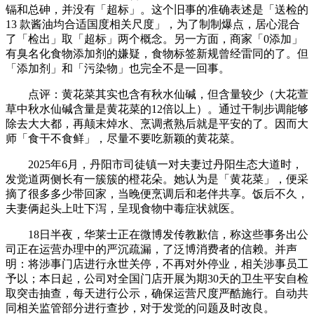
镉和总砷，并没有「超标」。这个旧事的准确表述是「送检的
13 款酱油均合适国度相关尺度」，为了制制爆点，居心混合
了「检出」取「超标」两个概念。另一方面，商家「0添加」
有臭名化食物添加剂的嫌疑，食物标签新规曾经雷同的了。但
「添加剂」和「污染物」也完全不是一回事。
点评：黄花菜其实也含有秋水仙碱，但含量较少（大花萱
草中秋水仙碱含量是黄花菜的12倍以上）。通过干制步调能够
除去大大都，再颠末焯水、烹调煮熟后就是平安的了。因而大
师「食干不食鲜」，尽量不要吃新颖的黄花菜。
2025年6月，丹阳市司徒镇一对夫妻过丹阳生态大道时，
发觉道两侧长有一簇簇的橙花朵。她认为是「黄花菜」，便采
摘了很多多少带回家，当晚便烹调后和老伴共享。饭后不久，
夫妻俩起头上吐下泻，呈现食物中毒症状就医。
18日半夜，华莱士正在微博发传教歉信，称这些事务出公
司正在运营办理中的严沉疏漏，了泛博消费者的信赖。并声
明：将涉事门店进行永世关停，不再对外停业，相关涉事员工
予以；本日起，公司对全国门店开展为期30天的卫生平安自检
取突击抽查，每天进行公示，确保运营尺度严酷施行。自动共
同相关监管部分进行查抄，对于发觉的问题及时改良。