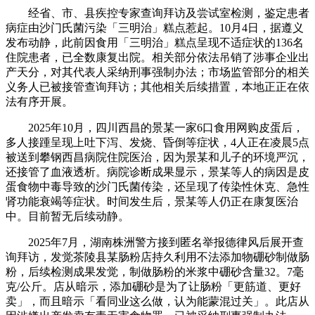
经省、市、县疾控专家查询拜访及尝试室检测，鉴定患者
病症由沙门氏菌污染「三明治」糕点惹起。10月4日，据遵义
发布动静，此前因食用「三明治」糕点呈现不适症状的136名
住院患者，已全数康复出院。相关部分依法吊销了涉事企业出
产天分，对其代表人采纳刑事强制办法；市场监管部分的相关
义务人已被接管查询拜访；其他相关后续措置，本地正正在依
法有序开展。
2025年10月，四川西昌的景某一家6口食用网购皮蛋后，
多人接踵呈现上吐下泻、发烧、昏倒等症状，4人正在凌晨5点
被送到攀钢西昌病院住院医治，因为景某和儿子的环境严沉，
还接管了血液透析。病院诊断成果显示，景某等人的病因是皮
蛋食物中毒导致的沙门氏菌传染，还呈现了传染性休克、急性
肾功能衰竭等症状。时间发生后，景某等人仍正在康复医治
中。目前暂无后续动静。
2025年7月，湖南株洲警方接到匿名举报德律风后展开查
询拜访，发觉茶陵县某肠粉店持久利用不法添加物硼砂制做肠
粉，后续检测成果发觉，制做肠粉的米浆中硼砂含量32。7毫
克/公斤。店从暗示，添加硼砂是为了让肠粉「更筋道、更好
卖」，而且暗示「看同业这么做，认为能蒙混过关」。此店从