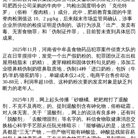
司肥西分公司采购的牛肉中，均检出国度明令的 「克伦特
罗」（俗称 「瘦肉精」）成分。此中，肥前教育集团的牛里
脊肉检测值达 10。2 μg/kg，后来颠末市场监管局确认，涉事
企业所供给的检疫证明是伪制的。该行为涉及「出产、发卖有
毒、无害食物罪」和「伪制证件罪」，目前暂未查到具体惩罚
成果。
2025年11月，河南省中牟县食物药品犯罪案件侦查大队的
正在日常摸排中，发觉一个出产假奶粉的。犯罪团伙正在出租
屋用植脂末（奶精）、麦芽糊精和固体饮料勾兑奶粉，添加工
业喷鼻精伪制奶喷鼻取质地，伪制14种「进口奶粉」包拆（牛
奶/羊奶/骆驼奶等）。单罐成本仅2-4元，电商平台售价却达
30-88元，利润率超10倍。这种奶粉次要的发卖对象是缺乏判
断力的老年人。
2025年1月，网上起头传播「砂糖橘、耙耙柑打了退酸
剂，不克不及再吃」的。提到退酸剂含有砷化物，俗称砒霜，
对人体无害。关于「退酸剂」，网上的说法有良多种，还有叫
「脱酸剂」「去酸增甜剂」等名字的。科信食物取健康消息交
换核心科学手艺部从任阮光锋暗示：「能够确认的是，这些工
具都是“三无”产物，一些产物可能有砷酸盐。砷酸盐残留容易