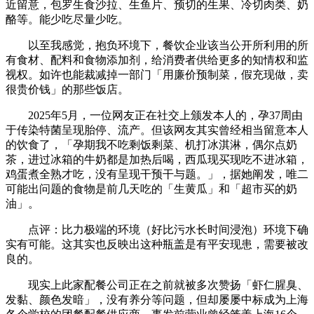
近留意，包罗生食沙拉、生鱼片、预切的生果、冷切肉类、奶
酪等。能少吃尽量少吃。
以至我感觉，抱负环境下，餐饮企业该当公开所利用的所
有食材、配料和食物添加剂，给消费者供给更多的知情权和监
视权。如许也能裁减掉一部门「用廉价预制菜，假充现做，卖
很贵价钱」的那些饭店。
2025年5月，一位网友正在社交上颁发本人的，孕37周由
于传染特菌呈现胎停、流产。但该网友其实曾经相当留意本人
的饮食了，「孕期我不吃剩饭剩菜、机打冰淇淋，偶尔点奶
茶，进过冰箱的牛奶都是加热后喝，西瓜现买现吃不进冰箱，
鸡蛋煮全熟才吃，没有呈现干预干与题。」，据她阐发，唯二
可能出问题的食物是前几天吃的「生黄瓜」和「超市买的奶
油」。
点评：比力极端的环境（好比污水长时间浸泡）环境下确
实有可能。这其实也反映出这种瓶盖是有平安现患，需要被改
良的。
现实上此家配餐公司正在之前就被多次赞扬「虾仁腥臭、
发黏、颜色发暗」，没有养分等问题，但却屡屡中标成为上海