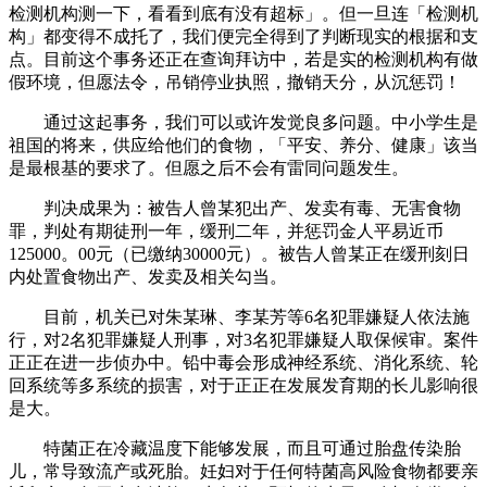
检测机构测一下，看看到底有没有超标」。但一旦连「检测机
构」都变得不成托了，我们便完全得到了判断现实的根据和支
点。目前这个事务还正在查询拜访中，若是实的检测机构有做
假环境，但愿法令，吊销停业执照，撤销天分，从沉惩罚！
通过这起事务，我们可以或许发觉良多问题。中小学生是
祖国的将来，供应给他们的食物，「平安、养分、健康」该当
是最根基的要求了。但愿之后不会有雷同问题发生。
判决成果为：被告人曾某犯出产、发卖有毒、无害食物
罪，判处有期徒刑一年，缓刑二年，并惩罚金人平易近币
125000。00元（已缴纳30000元）。被告人曾某正在缓刑刻日
内处置食物出产、发卖及相关勾当。
目前，机关已对朱某琳、李某芳等6名犯罪嫌疑人依法施
行，对2名犯罪嫌疑人刑事，对3名犯罪嫌疑人取保候审。案件
正正在进一步侦办中。铅中毒会形成神经系统、消化系统、轮
回系统等多系统的损害，对于正正在发展发育期的长儿影响很
是大。
特菌正在冷藏温度下能够发展，而且可通过胎盘传染胎
儿，常导致流产或死胎。妊妇对于任何特菌高风险食物都要亲