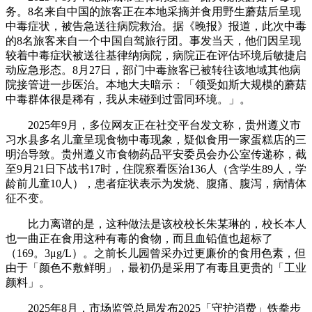
务。8名来自中国的旅客正在本地采摘并食用野生蘑菇后呈现
中毒症状，被告急送往病院救治。据《晚报》报道，此次中毒
的8名旅客来自一个中国自驾旅行团。事发当天，他们因呈现
较着中毒症状被送往基律纳病院，病院正在评估环境后敏捷启
动应急形态。8月27日，部门中毒旅客已被转往该地域其他病
院接管进一步医治。本地大夫暗示：「领受如斯大规模的蘑菇
中毒群体很是稀有，我从未碰到过雷同环境。」。
2025年9月，多位网友正在社交平台发文称，贵州遵义市
习水县多名儿童呈现食物中毒现象，疑似食用一家蛋糕店的三
明治导致。贵州遵义市食物药品平安委员会办公室传递称，截
至9月21日下战书17时，住院察看医治136人（含学生89人，学
龄前儿童10人），患者症状表示为发烧、腹痛、腹泻，病情体
征不变。
比力离谱的是，这种做法是该校校长朱某琳的，校长本人
也一曲正在食用这种有毒的食物，而且血铅值也超标了
（169。3μg/L）。之前长儿园曾采办过更廉价的食用色素，但
由于「颜色不敷鲜明」，最初仍是采用了有毒且更贵的「工业
颜料」。
2025年8月，市场监管总局发布2025「守护消费」铁拳步