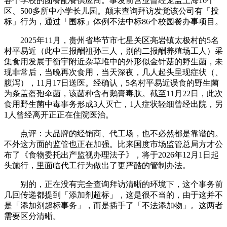
各个学校的团餐配餐供应商。事发前营业曾经笼盖上海16个
区、500多所中小学长儿园。颠末查询拜访发觉该公司有「投
标」行为，通过「围标」体例不法中标86个校园餐办事项目。
2025年11月，贵州省毕节市七星关区亮岩镇太极村的5名
村平易近（此中三报酬祖孙三人，别的二报酬养殖场工人）采
集食用发展于衡宇附近杂草堆中的外形似金针菇的野生菌，未
现非常后，当晚再次食用，当天深夜，几人起头呈现症状（、
腹泻），11月17日送医。经确认，5名村平易近误食的野生菌
为条盖盔孢伞菌，该菌种含有鹅膏毒肽。截至11月22日，此次
食用野生菌中毒事务形成3人灭亡，1人症状轻细曾经出院，另
1人曾经离开正正在住院医治。
点评：大品牌的经销商、代工场，也不必然都是靠谱的。
不外这方面的监管也正在加强。比来国度市场监管总局方才公
布了《食物委托出产监视办理法子》，将于2026年12月1日起
头施行，里面临代工行为做出了更严酷的管制办法。
别的，正在没有完全查询拜访清晰的环境下，这个事务前
几回传递都提到「添加剂超标」，这是很不当的，由于这并不
是「添加剂超标事务」，而是插手了「不法添加物」。这两者
需要区分清晰。