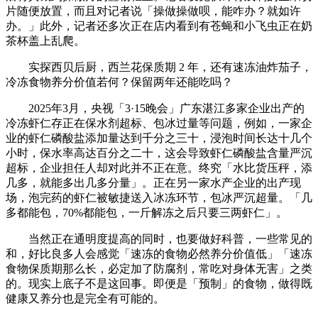
片随便放置，而且对记者说「操做操做呗，能咋办？就如许
办。」此外，记者还多次正在店内看到有苍蝇和小飞虫正在奶
茶杯盖上乱爬。
实探西贝后厨，西兰花保质期 2 年，还有速冻油炸茄子，
冷冻食物养分价值若何？保留两年还能吃吗？
2025年3月，央视「3·15晚会」广东湛江多家企业出产的
冷冻虾仁存正在保水剂超标、包冰过量等问题，例如，一家企
业的虾仁磷酸盐添加量达到千分之三十，浸泡时间长达十几个
小时，保水率高达百分之二十，这会导致虾仁磷酸盐含量严沉
超标，企业担任人却对此并不正在意。终究「水比货压秤，添
几多，就能多出几多分量」。正在另一家水产企业的出产现
场，泡完药的虾仁被敏捷送入冰冻环节，包冰严沉超量。「几
多都能包，70%都能包，一斤解冻之后只要三两虾仁」。
当然正在通明度提高的同时，也要做好科普，一些常见的
和，好比良多人会感觉「速冻的食物必然养分价值低」「速冻
食物保质期那么长，必定加了防腐剂，常吃对身体无害」之类
的。现实上底子不是这回事。即便是「预制」的食物，做得既
健康又养分也是完全有可能的。