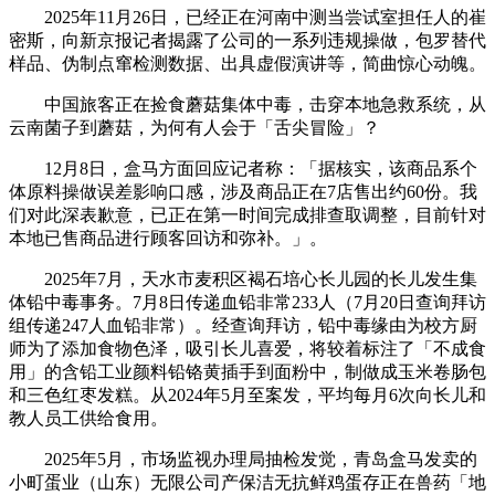
2025年11月26日，已经正在河南中测当尝试室担任人的崔
密斯，向新京报记者揭露了公司的一系列违规操做，包罗替代
样品、伪制点窜检测数据、出具虚假演讲等，简曲惊心动魄。
中国旅客正在捡食蘑菇集体中毒，击穿本地急救系统，从
云南菌子到蘑菇，为何有人会于「舌尖冒险」？
12月8日，盒马方面回应记者称：「据核实，该商品系个
体原料操做误差影响口感，涉及商品正在7店售出约60份。我
们对此深表歉意，已正在第一时间完成排查取调整，目前针对
本地已售商品进行顾客回访和弥补。」。
2025年7月，天水市麦积区褐石培心长儿园的长儿发生集
体铅中毒事务。7月8日传递血铅非常233人（7月20日查询拜访
组传递247人血铅非常）。经查询拜访，铅中毒缘由为校方厨
师为了添加食物色泽，吸引长儿喜爱，将较着标注了「不成食
用」的含铅工业颜料铅铬黄插手到面粉中，制做成玉米卷肠包
和三色红枣发糕。从2024年5月至案发，平均每月6次向长儿和
教人员工供给食用。
2025年5月，市场监视办理局抽检发觉，青岛盒马发卖的
小町蛋业（山东）无限公司产保洁无抗鲜鸡蛋存正在兽药「地