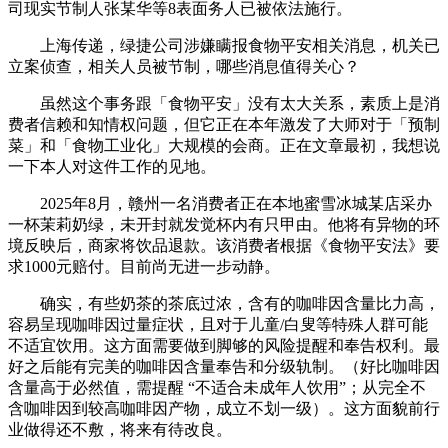
司现实节制人张某华等8表面务人已被依法施行。
上海传递，绿捷公司涉嫌瞒报食物平安相关消息，机关已
立案侦查，相关人员被节制，哪些消息值得关心？
虽然这个事务跟「食物平安」没有太大关系，素质上是消
费者信赖和知情权问题，但它正在本年激发了大师对于「预制
菜」和「食物工业化」大规模的会商。正在文章最初，我想说
一下本人对这件工作的见地。
2025年8月，赣州一名消费者正在本地蜜雪冰城某店采办
一杯茉莉奶绿，未开封就发觉杯内有只甲由。他将有异物的环
境反映后，商家将饮品退款。该消费者根据《食物平安法》要
求1000元赔付。目前尚无进一步动静。
确实，有些奶茶的茶底过浓，含有的咖啡因含量比力高，
容易呈现咖啡因过量症状，且对于儿童/白叟等特殊人群可能
不适宜饮用。这方面需要做到脚够的风险提醒和奉告权利。最
好之后能有完美的咖啡因含量奉告和分级轨制。（好比咖啡因
含量高于必然值，需提醒 “不适合未成年人饮用”；从完全不
含咖啡因到较高咖啡因产物，成立不划一级）。这方面貌前行
业做得还不敷，将来有待改良。