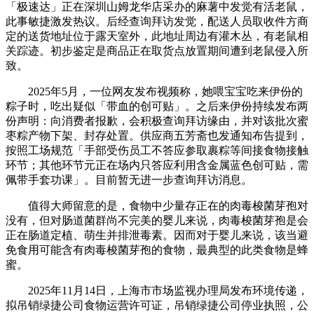
「极速达」正在深圳山姆龙华店采办的麻薯中发觉有活老鼠，
此事敏捷激发热议。后经查询拜访发觉，配送人员取收件方商
定的送货地址位于露天室外，此地址周边有灌木丛，有老鼠相
关踪迹。初步鉴定是商品正在取货点放置期间遭到老鼠侵入所
致。
2025年5月，一位网友发布视频称，她喂宝宝吃来伊份的
粽子时，吃出疑似「带血的创可贴」。之后来伊份持续发布两
份声明：向消费者报歉，会积极查询拜访缘由，并对该批次蜜
枣粽产物下架、封存处置。供应商五芳斋也发通知布告提到，
按照工场规范「手部受伤员工不答应参取裹粽等间接食物接触
环节；其他环节元正在场内只答应利用含金属蓝色创可贴，需
佩带手套功课」。目前暂无进一步查询拜访消息。
值得大师留意的是，食物中少量存正在的肉毒梭菌芽孢对
没有，但对肠道菌群尚不完美的婴儿来说，肉毒梭菌芽孢是会
正在肠道定植、萌生并排泄毒素。因而对于婴儿来说，该当避
免食用可能含有肉毒梭菌芽孢的食物，最典型的此类食物是蜂
蜜。
2025年11月14日，上海市市场监视办理局发布环境传递，
拟吊销绿捷公司食物运营许可证，吊销绿捷公司停业执照，公