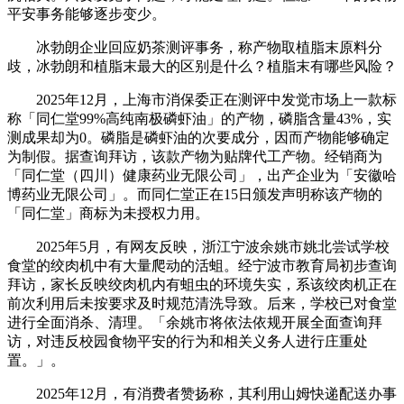
平安事务能够逐步变少。
冰勃朗企业回应奶茶测评事务，称产物取植脂末原料分
歧，冰勃朗和植脂末最大的区别是什么？植脂末有哪些风险？
2025年12月，上海市消保委正在测评中发觉市场上一款标
称「同仁堂99%高纯南极磷虾油」的产物，磷脂含量43%，实
测成果却为0。磷脂是磷虾油的次要成分，因而产物能够确定
为制假。据查询拜访，该款产物为贴牌代工产物。经销商为
「同仁堂（四川）健康药业无限公司」，出产企业为「安徽哈
博药业无限公司」。而同仁堂正在15日颁发声明称该产物的
「同仁堂」商标为未授权力用。
2025年5月，有网友反映，浙江宁波余姚市姚北尝试学校
食堂的绞肉机中有大量爬动的活蛆。经宁波市教育局初步查询
拜访，家长反映绞肉机内有蛆虫的环境失实，系该绞肉机正在
前次利用后未按要求及时规范清洗导致。后来，学校已对食堂
进行全面消杀、清理。「余姚市将依法依规开展全面查询拜
访，对违反校园食物平安的行为和相关义务人进行庄重处
置。」。
2025年12月，有消费者赞扬称，其利用山姆快递配送办事