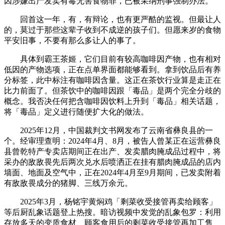
因涉嫌出产发卖有毒无害食物罪，已被采纳刑事强制办法。
回首这一年，有，有辩论，也有更严酷的监视。但最让人
的，莫过于那些这辈子收到不成逆的孩子们。但愿来岁的食物
平安旧事，不要有那么多让人的事了。
具体到霸王茶姬，它们目前有较高咖啡因产物，也有相对
低因的产物选项，正在点单界面都能够看到。拿到饮品后有养
分标签，此中标注有咖啡因含量。这正在茶饮行业算是走正在
比力前面了。但茶饮中的咖啡因跟「毒品」是两个完全分歧的
概念。我否决任何把含咖啡因饮料上升到「毒品」相关话题，
将「毒品」定义进行随便扩大化的做法。
2025年12月，中国裁判文书网发布了云南省彝良县的一
个。经审理查明：2024年4月、8月，被告人曾某正在运营彝良
县曾乾特产专卖店期间正在出产、发卖腊肉腌成品过程中，将
采办的敌敌畏先后两次兑水后喷洒正在挂有腊肉腌成品的店内
墙面、地面及空气中，正在2024年4月至9月期间，已发卖附着
有敌敌畏成分的猪脚、三线万余元。
2025年3月，杨铭宇黄焖鸡「剩菜收受接管再卖给顾客」
等后厨乱象话题登上热搜。暗访视频中发觉的乱象包罗：利用
存放多天的变质食材、顾客食用后的剩菜收受接管再加工售