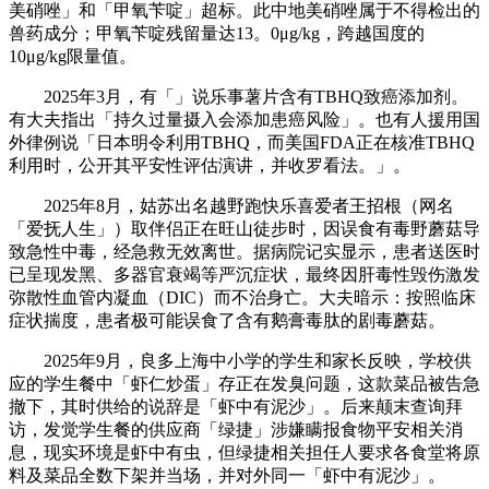
美硝唑」和「甲氧苄啶」超标。此中地美硝唑属于不得检出的
兽药成分；甲氧苄啶残留量达13。0μg/kg，跨越国度的
10μg/kg限量值。
2025年3月，有「」说乐事薯片含有TBHQ致癌添加剂。
有大夫指出「持久过量摄入会添加患癌风险」。也有人援用国
外律例说「日本明令利用TBHQ，而美国FDA正在核准TBHQ
利用时，公开其平安性评估演讲，并收罗看法。」。
2025年8月，姑苏出名越野跑快乐喜爱者王招根（网名
「爱抚人生」）取伴侣正在旺山徒步时，因误食有毒野蘑菇导
致急性中毒，经急救无效离世。据病院记实显示，患者送医时
已呈现发黑、多器官衰竭等严沉症状，最终因肝毒性毁伤激发
弥散性血管内凝血（DIC）而不治身亡。大夫暗示：按照临床
症状揣度，患者极可能误食了含有鹅膏毒肽的剧毒蘑菇。
2025年9月，良多上海中小学的学生和家长反映，学校供
应的学生餐中「虾仁炒蛋」存正在发臭问题，这款菜品被告急
撤下，其时供给的说辞是「虾中有泥沙」。后来颠末查询拜
访，发觉学生餐的供应商「绿捷」涉嫌瞒报食物平安相关消
息，现实环境是虾中有虫，但绿捷相关担任人要求各食堂将原
料及菜品全数下架并当场，并对外同一「虾中有泥沙」。