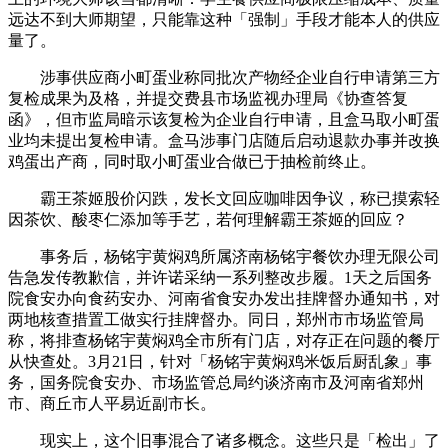
远达不到大师期望，只能靠这种「强制」手段才能本人的供应
量了。
涉事供应商小町蛋业称同批次产物经企业自行申请第三方
复检成果为及格，并提交费县市场监视办理局《协查答复
函》，但市监局暗示该复检为企业自行申请，且盒马取小町蛋
业均未提出复检申请。盒马涉事门店随后启动退款办事并改换
鸡蛋出产商，同时取小町蛋业合做已于抽检前终止。
霸王茶姬股价闪跌，发长文回应咖啡因争议，称已摸索轻
因茶饮、酸枣仁添加等手艺，若何理解霸王茶姬的回应？
事务后，杨铭宇黄焖鸡所属济南杨铭宇餐饮办理无限公司
告急发传教歉信，并许诺采纳一系列整改步履。1天之后国务
院食安办向食药安办、河南省食安办发出挂牌督办通知书，对
两地核查措置工做实行挂牌督办。同日，郑州市市场监管局
称，将排查杨铭宇黄焖鸡全市所有门店，对存正在问题的餐厅
从快查处。3月21日，针对「杨铭宇黄焖鸡米饭后厨乱象」事
务，国务院食安办、市场监管总局约谈济南市及河南省郑州
市、商丘市人平易近副市长。
现实上，这个旧事混合了诸多概念。这些只是「检出」了