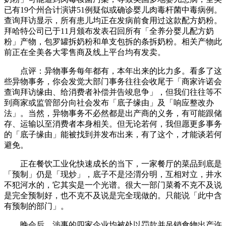
已有19个州合计演讲51例疑似或确诊婴儿肉毒杆菌中毒病例。
查询拜访显示，所有患儿均正在发病前食用过这款配方奶粉。
拜哈特公司已于11月颁布发表召回所有「全养分婴儿配方奶
粉」产物，包罗罐拆奶粉和单支包拆的条拆奶粉。相关产物此
前正在全美各大零售商及线上平台均有发卖。
点评：异物事务每年都有，本年出来的比力多。看多了这
些异物事务，你会发觉大部门事务往往会收尾于「商家许诺会
查询拜访缘由、给消费者补偿并告竣息争」，但我们往往等不
到商家或监管部分向社会发布「底子缘由」及「响应整改办
法」。当然，异物事务不必然都是出产商的义务，有可能跟储
存、运输以至消费者本身相关。但无论若何，我但愿更多事务
的「底子缘由」能被找到并发布出来，有了这个，才能谈若何
避免。
正在餐饮工业化快速成长的当下，一家餐厅的菜品到底是
「预制」仍是「现炒」，底子不是泾渭分明，互相对立，井水
不犯河水的，它其实是一个光谱。很大一部门菜肴不克不及说
是完全预制好，也不克不及说是完全现做的。只能说「此中含
有预制的部门」。
晚会后，涉事的四家企业均被处以罚款并吊销食物出产许