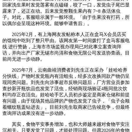
回家洗生果时发觉莲雾有点磕碰，咬了一口，发觉虫子尾巴显
露来了，还正在动。后来发觉整颗生果内有 7~8 条活体虫
子。对此，客服暗示属于一般环境。「由于生果没有打药，所
以偶尔会呈现这种环境。能够申请售后」。
2025年2月，有上海网友发帖称本人正在盒马X会员店买
的馄饨中吃到了整只甲由。该网友第一时间拨打了盒马客服电
线 进行赞扬，上海市市场监视办理局已对此事立案查询拜
访，并向出产厂家无锡市尚清和食物无限公司发送协查函。目
前尚无进一步动静。
2025年7月，云南曲靖消费者刘先生正在采办「娃哈哈养
分快线」产物时发觉瓶内有活蛆虫，经多次改换同款产物仍呈
现同类问题。刘先生向涉事超市反映问题后，厂方营业员参加
查抄新开瓶饮品也发觉了活虫，经销商现场验证4瓶同批次饮
料均存正在活虫。娃哈哈手艺人员初步鉴定是商家仓储和前提
有问题，由于现场其他品牌的产物也发觉了虫子，「虫子会顺
着螺纹瓶盖钻进去」。目前刘先生取商家已告竣息争，但最终
查询拜访成果没有进一步动静。
其实，食物平安事务增加，也和大师越来越对食物平安注
沉相关。只要发觉了问题，才能处理问题。但愿2026年的食物