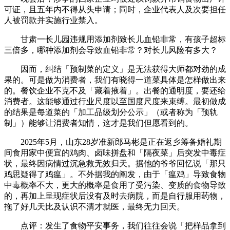
可证，且五年内不得从头申请；同时，企业代表人及次要担任
人被罚款并实施行业禁入。
甘肃一长儿园违规用添加剂致长儿血铅非常，有孩子超标
三倍多，哪种添加剂会导致血铅非常？对长儿风险有多大？
因而，纠结「预制菜的定义」是无法获得大师都对劲的成
果的。可是做为消费者，我们有晓得一道菜具体是怎样做出来
的。餐饮企业不克不及「藏着掖着」。出餐的通明度，要还给
消费者。这能够通过行业尺度以至国度尺度来束缚。最初做成
的结果是每道菜的「加工品级划分公示」（或者称为「预轨
制」）能够让消费者知情，这才是我们但愿看到的。
2025年5月，山东28岁准新郎马彬是正在返乡筹备婚礼期
间食用家中便宜的鸡肉、卤味拼盘和「隔夜菜」后突发中毒症
状，最终因病情过沉急救无效归天。据他的爷爷回忆说「那只
鸡思疑得了鸡瘟」。不外据我的阐发，由于「瘟鸡」导致食物
中毒概率不大，更大的概率是食用了受污染、变质的食物导致
的，再加上呈现症状后没有及时去病院，而是自行服用药物，
拖了好几天比及认识不清才就医，最终无力回天。
点评：发生了食物平安事务，我们往往会说「把样品拿到