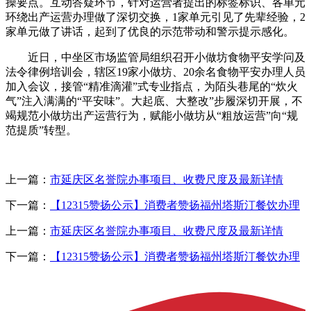
操要点。互动答疑环节，针对运营者提出的标签标识、各单元
环绕出产运营办理做了深切交换，1家单元引见了先辈经验，2
家单元做了讲话，起到了优良的示范带动和警示提示感化。
近日，中坐区市场监管局组织召开小做坊食物平安学问及
法令律例培训会，辖区19家小做坊、20余名食物平安办理人员
加入会议，接管“精准滴灌”式专业指点，为陌头巷尾的“炊火
气”注入满满的“平安味”。大起底、大整改”步履深切开展，不
竭规范小做坊出产运营行为，赋能小做坊从“粗放运营”向“规
范提质”转型。
上一篇：
市延庆区名誉院办事项目、收费尺度及最新详情
下一篇：
【12315赞扬公示】消费者赞扬福州塔斯汀餐饮办理
上一篇：
市延庆区名誉院办事项目、收费尺度及最新详情
下一篇：
【12315赞扬公示】消费者赞扬福州塔斯汀餐饮办理