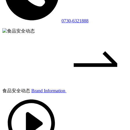
0730-6321888
食品安全动态
Brand Information