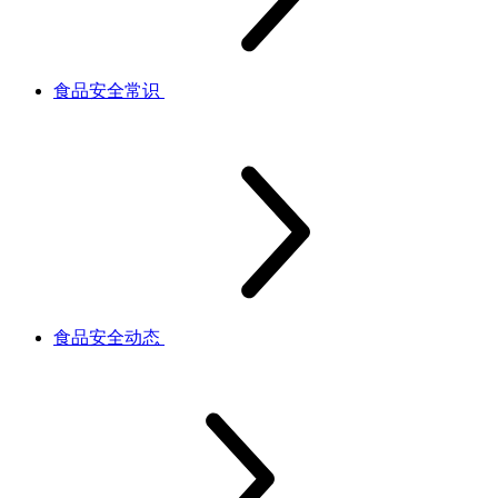
食品安全常识
食品安全动态