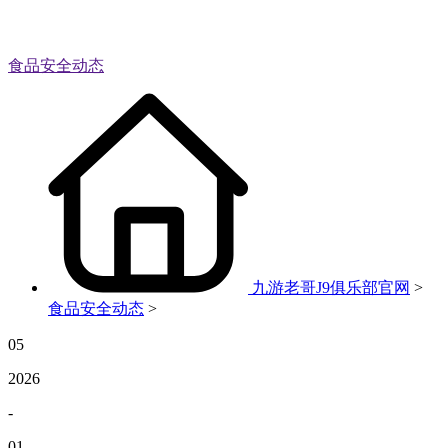
食品安全动态
九游老哥J9俱乐部官网
>
食品安全动态
>
05
2026
-
01