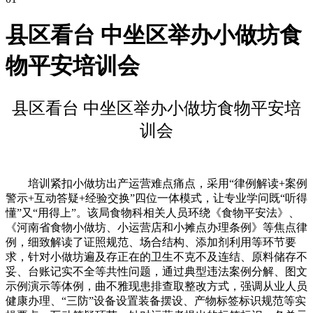
县区看台 中坐区举办小做坊食
物平安培训会
县区看台 中坐区举办小做坊食物平安培
训会
培训紧扣小做坊出产运营难点痛点，采用“律例解读+案例
警示+互动答疑+经验交换”四位一体模式，让专业学问既“听得
懂”又“用得上”。该局食物科相关人员环绕《食物平安法》、
《河南省食物小做坊、小运营店和小摊点办理条例》等焦点律
例，细致解读了证照规范、场合结构、添加剂利用等环节要
求，针对小做坊遍及存正在的卫生不克不及连结、原料储存不
妥、台账记实不全等共性问题，通过典型违法案例分解、图文
示例演示等体例，曲不雅现患排查取整改方式，强调从业人员
健康办理、“三防”设备设置装备摆设、产物标签标识规范等实