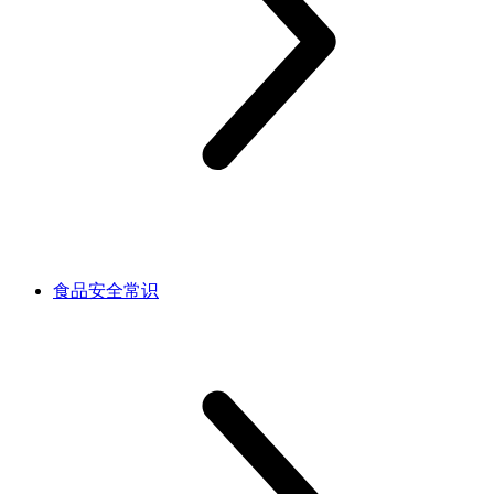
食品安全常识