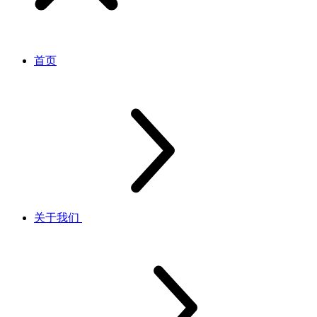
首页
关于我们