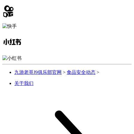
九游老哥J9俱乐部官网
>
食品安全动态
>
关于我们