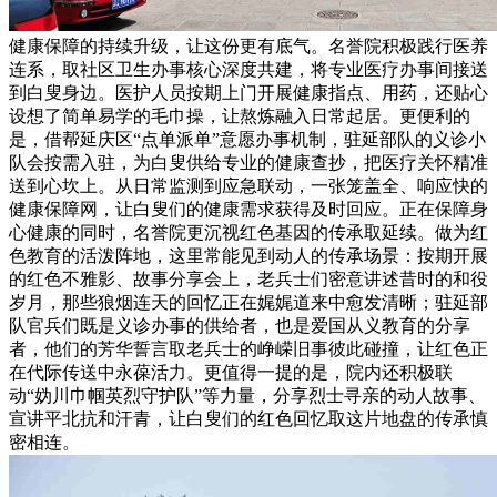
健康保障的持续升级，让这份更有底气。名誉院积极践行医养
连系，取社区卫生办事核心深度共建，将专业医疗办事间接送
到白叟身边。医护人员按期上门开展健康指点、用药，还贴心
设想了简单易学的毛巾操，让熬炼融入日常起居。更便利的
是，借帮延庆区“点单派单”意愿办事机制，驻延部队的义诊小
队会按需入驻，为白叟供给专业的健康查抄，把医疗关怀精准
送到心坎上。从日常监测到应急联动，一张笼盖全、响应快的
健康保障网，让白叟们的健康需求获得及时回应。正在保障身
心健康的同时，名誉院更沉视红色基因的传承取延续。做为红
色教育的活泼阵地，这里常能见到动人的传承场景：按期开展
的红色不雅影、故事分享会上，老兵士们密意讲述昔时的和役
岁月，那些狼烟连天的回忆正在娓娓道来中愈发清晰；驻延部
队官兵们既是义诊办事的供给者，也是爱国从义教育的分享
者，他们的芳华誓言取老兵士的峥嵘旧事彼此碰撞，让红色正
在代际传送中永葆活力。更值得一提的是，院内还积极联
动“妫川巾帼英烈守护队”等力量，分享烈士寻亲的动人故事、
宣讲平北抗和汗青，让白叟们的红色回忆取这片地盘的传承慎
密相连。