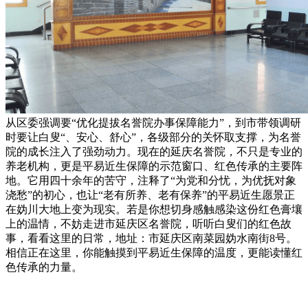
从区委强调要“优化提拔名誉院办事保障能力”，到市带领调研
时要让白叟“、安心、舒心”，各级部分的关怀取支撑，为名誉
院的成长注入了强劲动力。现在的延庆名誉院，不只是专业的
养老机构，更是平易近生保障的示范窗口、红色传承的主要阵
地。它用四十余年的苦守，注释了“为党和分忧，为优抚对象
浇愁”的初心，也让“老有所养、老有保养”的平易近生愿景正
在妫川大地上变为现实。若是你想切身感触感染这份红色膏壤
上的温情，不妨走进市延庆区名誉院，听听白叟们的红色故
事，看看这里的日常，地址：市延庆区南菜园妫水南街8号。
相信正在这里，你能触摸到平易近生保障的温度，更能读懂红
色传承的力量。