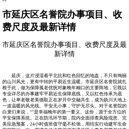
市延庆区名誉院办事项目、收
费尺度及最新详情
市延庆区名誉院办事项目、收费尺度及最
新详情
延庆，这片浸湿着平北抗和红色回忆的地盘，不只有绚丽
的山川风光，更有中转的平易近生温暖。市延庆区名誉院就扎
根于此，做为保障孤老优抚对象晚年糊口的主要阵地，它既以
专业详尽的办事建牢平易近生保障底线，又以红色传承为底
色，让卑老敬老美德取正在岁月中交融共生，成为妫川大地上
一道温暖的风光线。平安无小事，守护无尽头。对于名誉院的
白叟们来说，“”是幸福晚年的第一要义。这份，源于全方位的
平安保障系统。正在防汛环节期，院内全面排查风险现患、完
美应急预案，24小时值班值守毫不松弛，用结实行动建牢生命