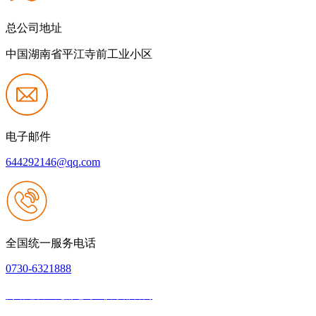
总公司地址
中国湖南省平江寺前工业小区
电子邮件
644292146@qq.com
全国统一服务电话
0730-6321888
网站建设：九游老哥J9俱乐部官网
|
网站地图
本网站支持IPV6