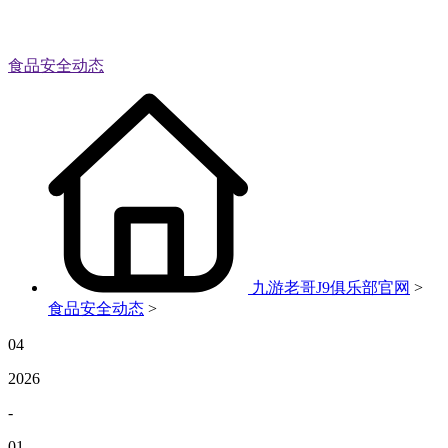
食品安全动态
九游老哥J9俱乐部官网
>
食品安全动态
>
04
2026
-
01