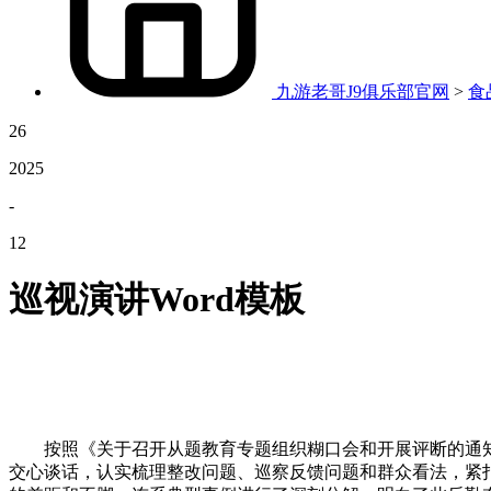
九游老哥J9俱乐部官网
>
食
26
2025
-
12
巡视演讲Word模板
按照《关于召开从题教育专题组织糊口会和开展评断的通知
交心谈话，认实梳理整改问题、巡察反馈问题和群众看法，紧