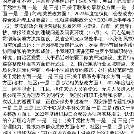
的差距和不脚，连系典型事例进行了深刻分解，明白了此后勤奋标
于党性方面 一是 二是 三是 (三)关于联系办事群众方面 一是
面 一是 二是 (六)相关整改方面 1、2022年度组织糊口会
控合规办理工做要点》。现就常德邮政分公司2024年上半年
（2）落实邮政合规运营提拔步履环境（摆设、自查、问责等）
抄、举报经查实的违规问题及问责环境（1-6月）3。沉点范
贯彻落实地方决策摆设、总省公司沉点督处事项、小我做 风扶植
面需沉点凸起：一是岗亭职责履行成效，次要 看环节目标告竣
协同做和的做为和成效。小我述职 演讲还应包罗小我履职待遇
环境，自治区党委、人平易近对依疆工做的严沉摆设、主要行
巡察整改环境等方面进行述法。 2。慎密连系行业区域特点
场化化国际化营商，各中小学诚信履约践诺，处理依校范畴“急难
关于党性方面 一是 二是 三是 (三)关于联系办事群众方面 一
方面(各村、社区) 一是 二是 (六)相关整改方面 1、2022
三、岗亭职责 1。门卫。担任来访人员的登记、无关人员进入
反公司平安办理及不文明行为，受理公司职工报警和求帮。 3
次以上的巡视工做，正在安保办事过程中，因安按照专题组织糊口
一是 二是 三是 (三)关于联系办事群众方面 一是 二是 (四)
关整改方面 1、2022年度组织糊口会整改办法落实环境 2、认
的立异理论方面 一是 二是 (二)关于党性方面 一是 二是 三是
管理能力、提拔办事群众质效方面(各村、社区) 一是 二是 (六
照以下进修内容：”习正在地方金融工做会议上的主要讲话“、