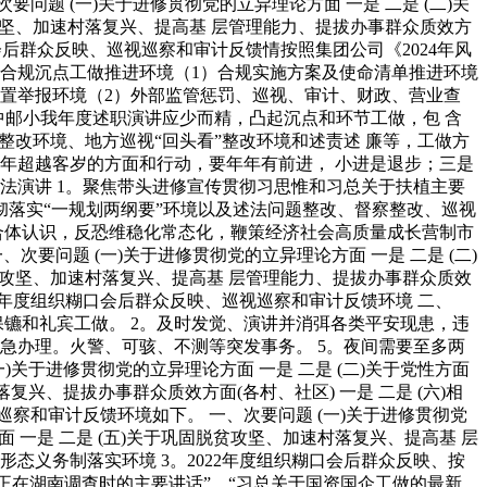
题 (一)关于进修贯彻党的立异理论方面 一是 二是 (二)关
固脱贫攻坚、加速村落复兴、提高基 层管理能力、提拔办事群众质效方
糊口会后群众反映、巡视巡察和审计反馈情按照集团公司《2024年风
。合规沉点工做推进环境（1）合规实施方案及使命清单推进环境
处置举报环境（2）外部监管惩罚、巡视、审计、财政、营业查
中邮小我年度述职演讲应少而精，凸起沉点和环节工做，包 含
整改环境、地方巡视“回头看”整改环境和述责述 廉等，工做方
年超越客岁的方面和行动，要年年有前进， 小进是退步；三是
法演讲 1。聚焦带头进修宣传贯彻习思惟和习总关于扶植主要
落实“一规划两纲要”环境以及述法问题整改、督察整改、巡视
合体认识，反恐维稳化常态化，鞭策经济社会高质量成长营制市
问题 (一)关于进修贯彻党的立异理论方面 一是 二是 (二)
巩固脱贫攻坚、加速村落复兴、提高基 层管理能力、提拔办事群众质效
2022年度组织糊口会后群众反映、巡视巡察和审计反馈环境 二、
镳和礼宾工做。 2。及时发觉、演讲并消弭各类平安现患，违
急办理。火警、可骇、不测等突发事务。 5。夜间需要至多两
关于进修贯彻党的立异理论方面 一是 二是 (二)关于党性方面
落复兴、提拔办事群众质效方面(各村、社区) 一是 二是 (六)相
视巡察和审计反馈环境如下。 一、次要问题 (一)关于进修贯彻党
方面 一是 二是 (五)关于巩固脱贫攻坚、加速村落复兴、提高基 层
识形态义务制落实环境 3。2022年度组织糊口会后群众反映、按
正在湖南调查时的主要讲话”、“习总关于国资国企工做的最新