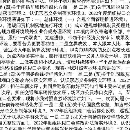
的目的和整改办法。现将小我对照查抄环境演讲如下： 一、次要问
 二是 (四)关于阐扬前锋榜样感化方面 一是 二是 (五)关于巩
整改办法落实环境 2、认识形态义务制落实环境 3。2022年度组织
相关环境演讲如下：一、总体环境（一）合规全面管理推进环境1
2。违规问责机制落地施行环境（1）成立违规举报机制及受理
畴合规办理环境境外企业合规办理环境（本项内容仅寄递事业部、
、履行“一岗双责”、党建进修、带领干部经济义务审 计成果及
环境，要看苦劳更要看功绩；二是立异成效， 本人跟本人比，本
、营业收入年度预算及施行环境， 职责范畴内案防及沉点校长述
动、沉点内容落实环境，履行推进扶植第一义务人职责环境，贯彻
、岗亭职责、工做实践和小我思虑，慎密环绕铸牢中华平易近族配
愁按照组织糊口会要求，现将小我对照查抄环境演讲如下。 一、次要
是 二是 (四)关于阐扬前锋榜样感化方面 一是 二是 (五)关于
年度组织糊口会整改办法落实环境 2、认识形态义务制落实环境 3。
场区；担任车辆次序，共同后勤取部做好严沉勾当和主要来访的保
。次序。担任交通和车辆停放次序，场区办公及糊口次序。 4。应
会要求，现将小我对照查抄环境演讲如下。 一、次要问题 (一)
关于阐扬前锋榜样感化方面 一是 二是 (五)关于巩固脱贫攻坚、加速村
识形态义务制落实环境 3。2022年度组织糊口会后群众反映、巡
 (三)关于联系办事群众方面 一是 二是 (四)关于阐扬前锋榜样感化
)相关整改方面 1、2022年度组织糊口会整改办法落实环境 2、认
“习总正在新时代鞭策中部地域兴起座谈会上的主要讲话”、“习总