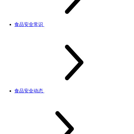
食品安全常识
食品安全动态