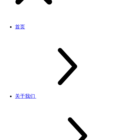
首页
关于我们