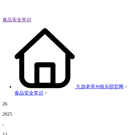
食品安全常识
九游老哥J9俱乐部官网
>
食品安全常识
>
26
2025
-
12