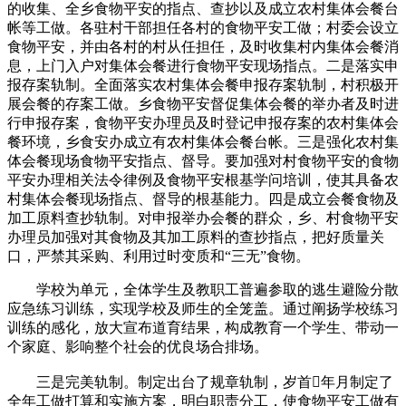
的收集、全乡食物平安的指点、查抄以及成立农村集体会餐台
帐等工做。各驻村干部担任各村的食物平安工做；村委会设立
食物平安，并由各村的村从任担任，及时收集村内集体会餐消
息，上门入户对集体会餐进行食物平安现场指点。二是落实申
报存案轨制。全面落实农村集体会餐申报存案轨制，村积极开
展会餐的存案工做。乡食物平安督促集体会餐的举办者及时进
行申报存案，食物平安办理员及时登记申报存案的农村集体会
餐环境，乡食安办成立有农村集体会餐台帐。三是强化农村集
体会餐现场食物平安指点、督导。要加强对村食物平安的食物
平安办理相关法令律例及食物平安根基学问培训，使其具备农
村集体会餐现场指点、督导的根基能力。四是成立会餐食物及
加工原料查抄轨制。对申报举办会餐的群众，乡、村食物平安
办理员加强对其食物及其加工原料的查抄指点，把好质量关
口，严禁其采购、利用过时变质和“三无”食物。
学校为单元，全体学生及教职工普遍参取的逃生避险分散
应急练习训练，实现学校及师生的全笼盖。通过阐扬学校练习
训练的感化，放大宣布道育结果，构成教育一个学生、带动一
个家庭、影响整个社会的优良场合排场。
三是完美轨制。制定出台了规章轨制，岁首年月制定了
全年工做打算和实施方案，明白职责分工，使食物平安工做有