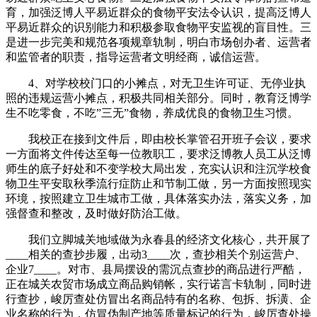
育，加强泛博人平易近群众的食物平安法令认识，提高泛博人
平易近群众的识别能力和积极参取食物平安监视的盲目性。三
是进一步完美和规范各项规章轨制，明白市场创办者、运营者
和监管者的职责，指导运营者文明经商，诚信运营。
4、对学校校门口的小摊点，对无卫生许可证、无停业执
照的违规运营小摊点，积极共同相关部分。同时，教育泛博学
生不吃零食，不吃”三无”食物，养成优良的食物卫生习惯。
我校正在接到文件后，即由校长掌管召开班子会议，要求
一方面将文件传达至每一位教职工，要求泛博教人员工从泛博
师生的底子好处和不变学校大局出发，充实认识和注沉学校食
物卫生平安取秋季流行症防止和节制工做，另一方面按照现实
环境，按照建立卫生城市工做，具体落实办法，落实义务，加
强督查和整改，及时做好防治工做。
我们立脚城关地域做为永春县的经济文化核心，共开展了
____相关的查抄步履，出动3____次，查抄相关个别运营户、
企业7____。对市、县局摆设的需沉点查抄的商品进行严酷，
正在城关农贸市场成立商品购销帐，实行诺言卡轨制，同时进
行查抄，峻厉查处仿冒出名商品特有的名称、包拆、拆潢、企
业名称的行为，仿冒伪制产地等质量标记的行为，峻厉查处操