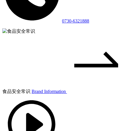
0730-6321888
食品安全常识
Brand Information