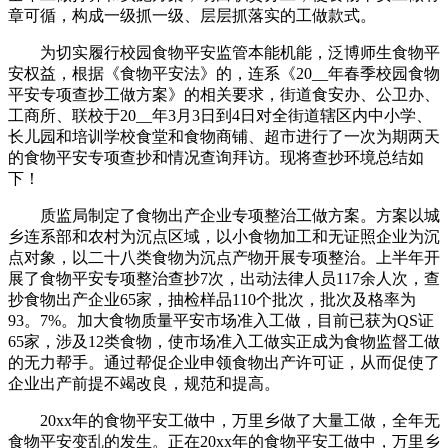
章可循，构成一级抓一级、层层抓落实的工做款式。
为切实履行校园食物平安监管本能机能，泛博师生食物平
安权益，根据《食物平安法》的，连系《20__年春季校园食物
平安专项查抄工做方案》的相关要求，街道食安办、公卫办、
工商所、联校于20__年3月3日到4日对全街道辖区内中小学、
长儿园和培训学校食堂和食物商铺、超市进行了一次为期两天
的食物平安专项查抄和情况查询拜访。现将查抄环境总结如
下！
质监局制定了食物出产企业专项整治工做方案。方案以城
乡连系部和农村为沉点区域，以小食物加工和无证照企业为沉
点对象，以二十八类食物为沉点产物开展专项整治。上半年开
展了食物平安专项整治查抄7次，出动法律人员117余人次，查
抄食物出产企业65家，抽检样品110个批次，批次及格率为
93。7%。加大食物质量平安市场准入工做，目前已获为QS证
65家，涉及12类食物，使市场准入工做实正成为食物监督工做
的无力帮手。通过帮促企业申领食物出产许可证，从而促使了
企业出产前提不竭改良，规范和提高。
20xx年的食物平安工做中，万里乡做了大量工做，全年无
食物平安变乱的发生。正在20xx年的食物平安工做中，万里乡