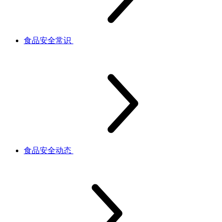
食品安全常识
食品安全动态