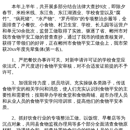
本年上半年，共开展多部分结合法律大查抄9次，即除夕
春节、米粉米线、东江鱼、东江湖酒业、学校食堂以及“腐
竹”、“病死猪”、“水产物”、“罗丹明B”的专项整治步履等，全
面排查了小餐饮、小食物、村卫生室、学校、长儿园等运营户
和单元50余批次，监督工做取得了实效。驱逐了省、郴州市对
我市食物平安工做的督查查抄，通过了我市的绩效查核复评。
获得了带领们的好评，正在郴州市食物平安工做会上，我市荣
获20xx年度先辈集体(第一名)。
1、严把餐饮办事许可关。对新申请许可证的学校食堂应
依法式，严尺度进行食物平安审核，对不合适发证前提的不予
许可。
3、加强宣传力度，抓员培训。充实操纵各类路子，传送
食物平安的相关学问和消息，使人们充实认识到食物平安的主
要性和需要性；按期举办学校食堂和食物商铺、超市办理人员
和从业人员的食物平安学问培训班，提高他们的食物平安本
质。
2。抓好饮食行业的专项整治工做。以饭馆、早餐店等为
沉点对象，共同县食物监视办理局等多个部分全面清查食物原