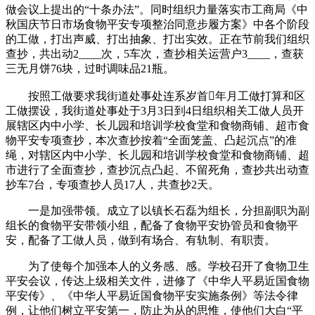
做会议上提出的“十条办法”。同时组织力量落实市工商局《中
秋国庆节日市场食物平安专项整治同意步履方案》中各个阶段
的工做，打出声威、打出抽象、打出实效。正在节前我们组织
查抄，共出动2____次，5车次，查抄相关运营户3____，查获
三无月饼76块，过时调味品21瓶。
按照工做要求我街道处事处连系岁首年月工做打算和区
工做摆设，我街道处事处于3月3日到4日组织相关工做人员开
展辖区内中小学、长儿园和培训学校食堂和食物商铺、超市食
物平安专项查抄，本次查抄按着“全面笼盖、凸起沉点”的准
绳，对辖区内中小学、长儿园和培训学校食堂和食物商铺、超
市进行了全面查抄，查抄沉点凸起、不留死角，查抄共出动查
抄车7台，专项查抄人员17人，共查抄2天。
一是加强带领。成立了以镇长石磊为组长，分担副职为副
组长的食物平安带领小组，配备了食物平安协管员和食物平
安，配备了工做人员，做到有场合、有轨制、有职责。
为了使每个加强本人的义务感、感。学校召开了食物卫生
平安会议，传达上级相关文件，进修了《中华人平易近国食物
平安传》、《中华人平易近国食物平安实施条例》等法令律
例，让他们树立平安第一，防止为从的思惟，使他们大白“平