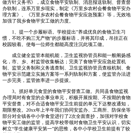
做方针义务书》，成立食物平安轨制、消息报送轨制、督查督
办轨制，连系万里乡现实，制定《万里乡农村会餐食物平安办
理方案》、《万里乡农村会餐食物平安应急预案》等，无效地
加强了我乡食物平安工做的力度。
1、提一个步履标语。学校提出”养成优良的食物卫生习
惯，不吃不购三无产物”的步履标语，并将其印成，吊挂正在
校园较着。使每一位师生都能高度注沉此项工做。
成立健全监管本能机能，卫生监视协管员和能一般阐扬感
化，市、乡、村监管收集畅达；完美了食物平安应急处置机
制、监管义务制和义务逃查制、卫生监视协管员查核机制、食
物平安示范建立实施方案等一系列轨制和方案，使监管办法进
一步完美，监管效率进一步提拔。
3。抓好单元食堂的食物平安督查工做。共同县食物监视
办理局对有食堂的企事业单元，积极开展按期、不按期的食物
平安督查，对不合适食物平安卫生前提的单元下达整改通知，
期限整改。20xx年上半年我们协同安监办、工商所、防保坐等
部分对全镇各中小学食堂进行了2次全面查抄，加强对学校食
物平安工做的监管，提高学校带领对食物卫生平安认识，切实
树立“学生健康平安第一”的思惟，各中小学校卫生前提有了较