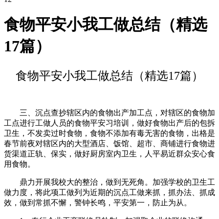
食物平安小我工做总结（精选
17篇）
食物平安小我工做总结（精选17篇）
三、沉点查抄辖区内的食物出产加工点，对辖区的食物加
工点进行工做人员的食物平安习培训，做好食物出产后的包拆
卫生，不发卖过时食物，食物不添加有毒无害的食物，出格是
春节前夜对辖区内的大型酒店、饭馆、超市、商铺进行食物进
货渠道正轨、保实，做好厨房室内卫生，人平易近群众安心食
用食物。
鼎力开展我校大的整治，做到无死角。加强学校的卫生工
做力度，将此项工做列为近期的沉点工做来抓，抓办法、抓成
效，做到常抓不懈，警钟长鸣，平安第一，防止为从。