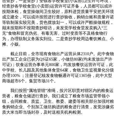
击查抄，一是查抄了全镇各学校食堂(小卖部)卫生许可环境，
经查抄各学校食堂(小卖部)运营许可证齐备，人员都可以或许
按期体检，食堂操做间卫生较好，原料进货质量平安把关环境
成立建全，可以或许按照进行查抄验收，购销台账和质量许诺
等轨制落实较完美，货色摆放划一，可以或许严酷操做规程，
颠末按期和不按期查抄暗访，未发觉学校食堂发卖购入“三
无”食物和冒充伪劣、有毒无害、过时变质等不及格食物行
为，办理轨制义务落实到位。二是查抄学校周边餐饮摊点、小
摊、小贩。
截止目前，全市现有食物出产运营从体2310户。此中食物
出产加工企业已获为QS证65家，小做坊80家(均未发放出产许
可证)；饮食运营办事单元800家，均发放餐饮运营许可证，此
中学校、长儿园及其他集体食堂64家，食物卫生监视量化分级
办理100% ；注册登记核发食物畅通许可证1365份，此中大型
商场超市6个、集贸市场31个。
我们按照“属地管辖”准绳，按片区职责对辖区内的粮食运
营者，粮食仓储进行查抄。我们成立了粮食市场监管带领小
组，会同粮食、质监、卫生、教委、建委等相关部分加强对粮
食购销企业、个别加工做坊购进的粮食进行清查，发觉涉嫌劣
质大米当即当场封存，及时送相关机构检测。