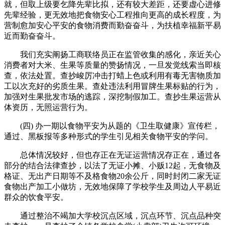
就，但取上级要乞降先辈比拟，还有较大差距，还要虚心进修
先辈经验，更无效地把食物安心工程推向更高的成长程度，为
营制愈加安心平安的食物消费而勤奋奋斗，为扶植幸福新平易
近而勤奋奋斗。
我们充实阐扬工商联络员正在监管收集的感化，亲近关心
消费者对大米、生果等质量的赞扬情况，一旦发觉线索当即核
查，依法处置。查抄峻厉冲击打蜡上色或利用有毒无害物质加
工以次充好的劣质生果。查处违法利用冒牌生果标贴的行为，
加强对生果批发市场的逃踪，深挖制假加工。查抄生果运营从
体资历，无照运营行为。
(四) 办一期以食物平安为从题的《卫生取健康》宣传栏，
通过、黑板报等多种形式的学生引见相关食物平安的学问。
总体情况较好，但也存正在无证运营情况存正在，通过各
部分的结合法律查抄，以法了无证小摊、小贩12起，无食物及
格证、无出产日期等不及格食物20余公斤，同时封闭二家无证
食物出产加工小做坊，无效地保障了学校学生及周边人平易近
群众的饮食平安。
通过整治不竭加大学校沉点区域，沉点环节、沉点品种突