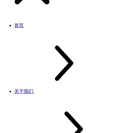
首页
关于我们