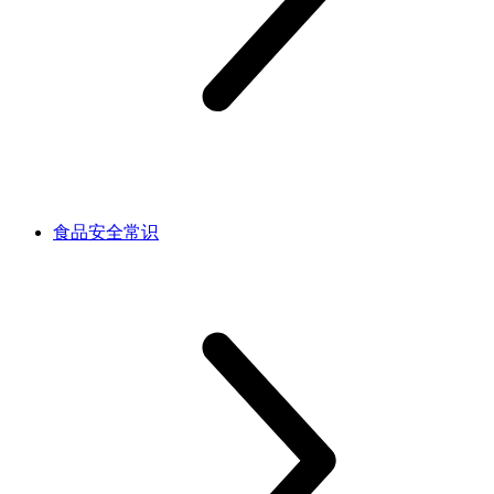
食品安全常识