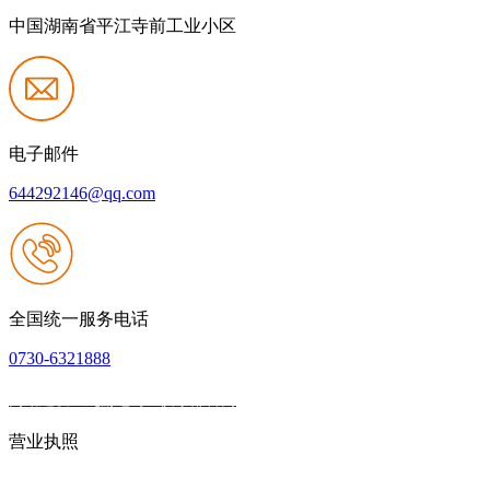
中国湖南省平江寺前工业小区
电子邮件
644292146@qq.com
全国统一服务电话
0730-6321888
网站建设：九游老哥J9俱乐部官网
|
网站地图
本网站支持IPV6
营业执照