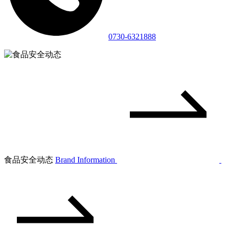
0730-6321888
食品安全动态
Brand Information