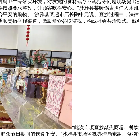
后厨卫生等落实环境，对发觉的食材储存不规范等问题现场提出
按照要求整改，让顾客吃得安心。”沙雅县某暖锅店担任人木凯
给平安的购物。”沙雅县某超市店长陶中元说。查抄过程中，法
通顺赞扬举报渠道，激励群众参取监视，构成社会共治款式。截至
“此次专项查抄聚焦商超、餐
护群众节日期间的饮食平安。”沙雅县市场监视办理局党组、食物