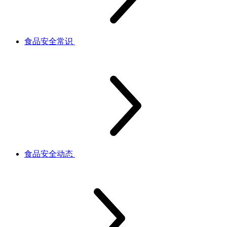
食品安全常识
食品安全动态