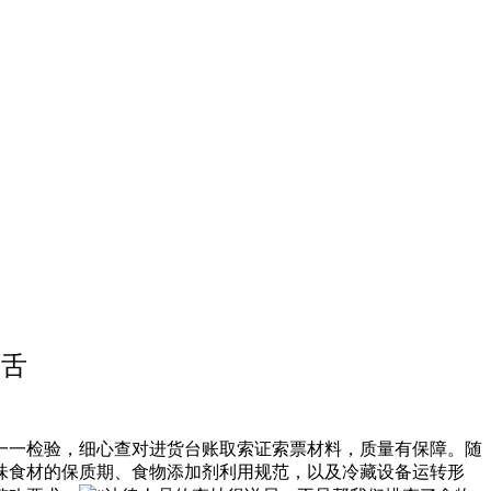
“舌
一一检验，细心查对进货台账取索证索票材料，质量有保障。随
味食材的保质期、食物添加剂利用规范，以及冷藏设备运转形