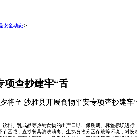
品安全动态
>
专项查抄建牢“舌
夕将至 沙雅县开展食物平安专项查抄建牢
、饮料、乳成品等热销食物的出产日期、保质期、标签标识进行
环节区域，查抄餐具清洗消毒、生熟食物分区存放等环境，对换