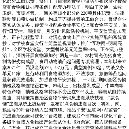
化部分工做职责，修订了《自治区食物小做坊小餐饮店小食杂
店和食物摊贩办理条例》配套办理法子，明白了交通、农牧、
卫健、市场监管、、海关等19个部分的220项具体职责，法律
联动等13项协做机制，构成了齐抓共管的工做合力。督促企业
落实从体义务，鞭策企业配备食物平安总监和食物平安员，施
行“日管控、周排查、月安排”风险防控机制。平安监管愈加无
力。正在过程监管上，对沉点食物出产企业实施严酷的系统查
抄，对学校食堂实行全笼盖监视查抄，推广“互联网+明厨亮
灶”，全区学校食堂、大型餐饮单元笼盖率98%。正在沉点整
治上，深切开展食物添加剂“两超一非”、农村冒充伪劣食物、
制售假劣肉成品、食用动物油凸起问题专项管理，本年以来立
案2071件，罚没金额579。97万元，典型案例30起，约谈义务
单元11家，超范畴利用食物添加剂、不法添加、掺假等凸起问
题获得无效遏制。加强食物平安抽检，“十四五”期间全区食物
抽检及格率连结正在96。8%以上，出格是乳成品、牛羊肉等
特色产物，抽检及格率持续不变正在99%以上。聪慧赋能持续
提速。持续鞭策自治区食物平安消息逃溯系统扶植，“蒙食
链”逃溯系统上线运转，发布沉点食物逃溯目次，将乳、肉、
粮油等39种食物纳入逃溯范畴。推品平安“互联网+AI监管”，
完成自治区级可视化平台搭建，建成12个盟市级可视化平台，
各级平台接入食物出产运营从体4。6万余家、接入视频设备
6。3万余，获批成立了自治区食物质量平安查验检测科学研究