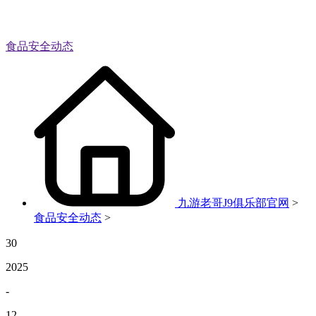
食品安全动态
九游老哥J9俱乐部官网
>
食品安全动态
>
30
2025
-
12