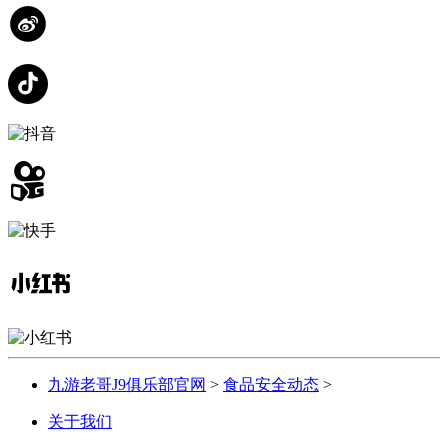
九游老哥J9俱乐部官网
>
食品安全动态
>
关于我们