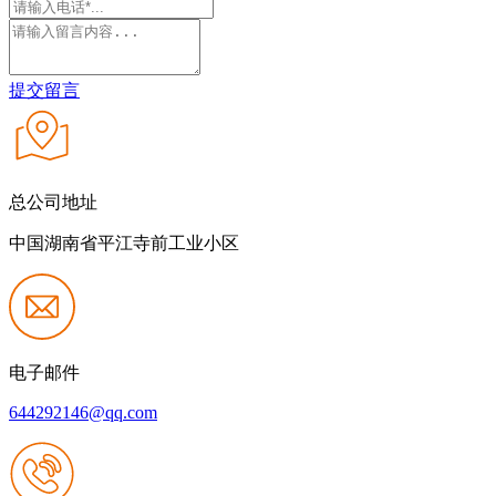
提交留言
总公司地址
中国湖南省平江寺前工业小区
电子邮件
644292146@qq.com