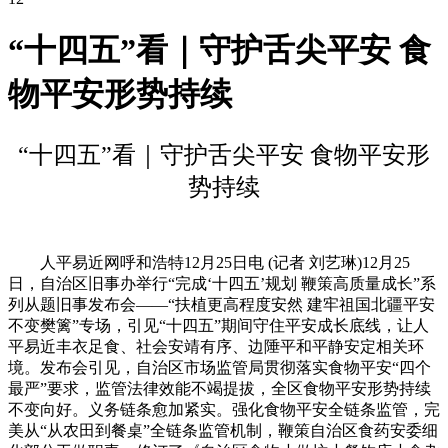
“十四五”看｜守护舌尖平安 食
物平安形势持续
“十四五”看｜守护舌尖平安 食物平安形
势持续
人平易近网呼和浩特12月25日电 (记者 刘艺琳)12月25
日，自治区旧事办举行“完成‘十四五’规划 鞭策高质量成长”系
列从题旧事发布会——“扶植更高程度安然 建牢祖国北疆平安
不变樊篱”专场，引见“十四五”期间守住平安成长底线，让人
平易近丰衣足食、社会安靖有序、边陲平和平静安定相关环
境。发布会引见，自治区市场监管局贯彻落实食物平安“四个
最严”要求，监管法律效能不竭提拔，全区食物平安形势持续
不变向好。义务链条愈加紧实。强化食物平安全链条监管，完
美从“从农田到餐桌”全链条监管机制，鞭策自治区食药安委细