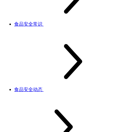
食品安全常识
食品安全动态