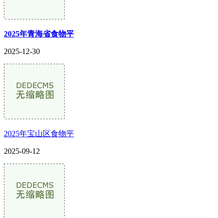
2025年青海省食物平
2025-12-30
2025年宝山区食物平
2025-09-12