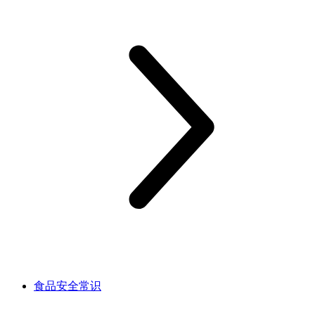
食品安全常识