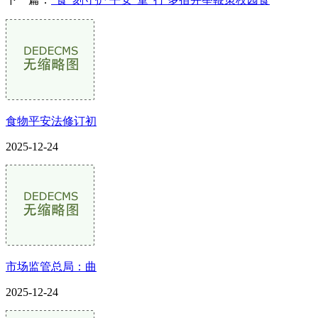
食物平安法修订初
2025-12-24
市场监管总局：曲
2025-12-24