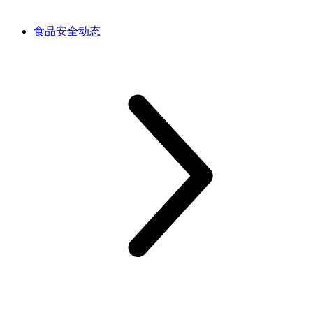
食品安全动态