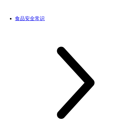
食品安全常识