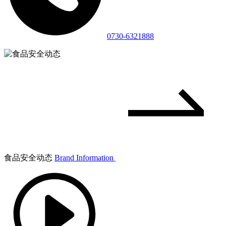
0730-6321888
食品安全动态
Brand Information