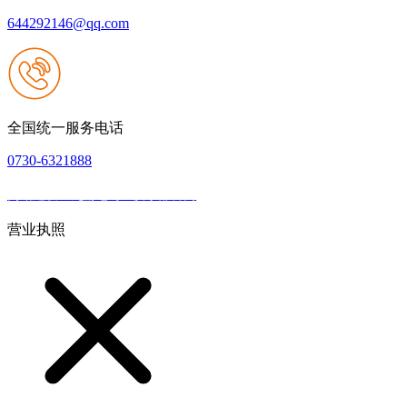
644292146@qq.com
全国统一服务电话
0730-6321888
网站建设：九游老哥J9俱乐部官网
|
网站地图
本网站支持IPV6
营业执照