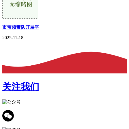
市带领带队开展平
2025-11-18
关注我们