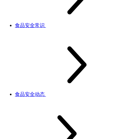
食品安全常识
食品安全动态