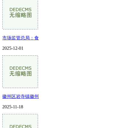
市场监管总局：食
2025-12-01
徽州区岩寺镇徽州
2025-11-18