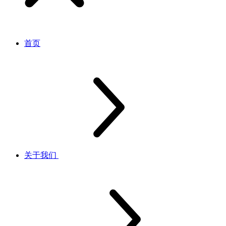
首页
关于我们