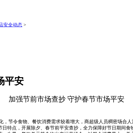
品安全动态
>
场平安
加强节前市场查抄 守护春节市场平安
，节令食物、餐饮消费需求较着增大，商超级人员稠密场合人
节日特点，开展除夕、春节前平安查抄，全力保障好节日期间食