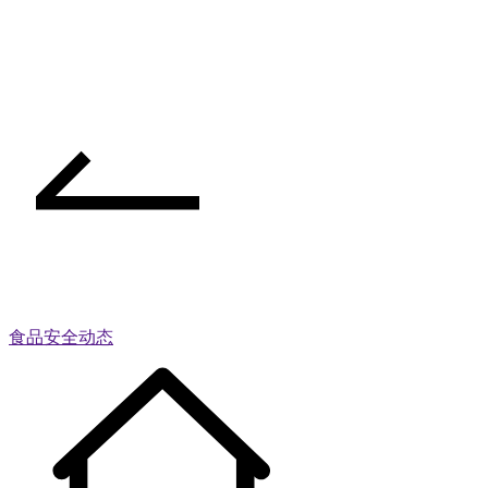
食品安全动态