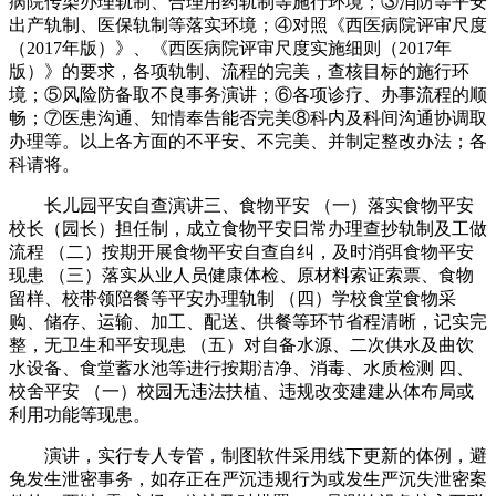
病院传染办理轨制、合理用药轨制等施行环境；③消防等平安
出产轨制、医保轨制等落实环境；④对照《西医病院评审尺度
（2017年版）》、《西医病院评审尺度实施细则（2017年
版）》的要求，各项轨制、流程的完美，查核目标的施行环
境；⑤风险防备取不良事务演讲；⑥各项诊疗、办事流程的顺
畅；⑦医患沟通、知情奉告能否完美⑧科内及科间沟通协调取
办理等。以上各方面的不平安、不完美、并制定整改办法；各
科请将。
长儿园平安自查演讲三、食物平安 （一）落实食物平安
校长（园长）担任制，成立食物平安日常办理查抄轨制及工做
流程 （二）按期开展食物平安自查自纠，及时消弭食物平安
现患 （三）落实从业人员健康体检、原材料索证索票、食物
留样、校带领陪餐等平安办理轨制 （四）学校食堂食物采
购、储存、运输、加工、配送、供餐等环节省程清晰，记实完
整，无卫生和平安现患 （五）对自备水源、二次供水及曲饮
水设备、食堂蓄水池等进行按期洁净、消毒、水质检测 四、
校舍平安 （一）校园无违法扶植、违规改变建建从体布局或
利用功能等现患。
演讲，实行专人专管，制图软件采用线下更新的体例，避
免发生泄密事务，如存正在严沉违规行为或发生严沉失泄密案