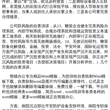
件的，要以“零”立场，依法及时措置；二是测绘设备接入互联
网，若需接入的应按法式打点审批手续，擅自接入导致发生泄
密事务的，当事人或担任人承担次要义务。三是各公司要完美
办理规章。
公司防风险的自查演讲，从13。鞭策企业健全完美风险办
理系统、内部节制系统、合规办理系统和违规运营投资义务逃
查工做系统，相关轨制获得无效施行，内部审计正在规范运
营、管控风险等方面无效阐扬感化。14。无效识别研判、鞭策
防备化解债权、金融、投资、法令、平安环保、国际化运营等
方面严沉风险，未呈现严沉资产丧失和其他严沉不良后果。对
已完成的部门严沉投资项目和上年度呈现严沉问题、存正在严
沉风险的投资项目（含授权决策项目）开展分析评价。）几个
方面的自查演讲。
熊猫办公专注精品Word模板，为您供给自查轨制Word模
板下载，自查轨制word及图片均可编纂点窜替代，公式及文
字也能够添加删除等编纂操做，免费注册，一键下载。平台同
时也供给商务word模板，简历word，word培训等各类各样的
word模板，更多word模板就正在熊猫办公。
方面、病院沉点部位平安防护设备安拆环境、病院专职保