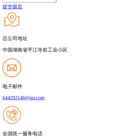
提交留言
总公司地址
中国湖南省平江寺前工业小区
电子邮件
644292146@qq.com
全国统一服务电话