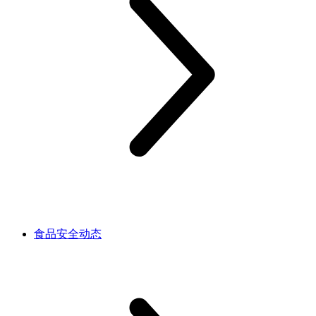
食品安全动态