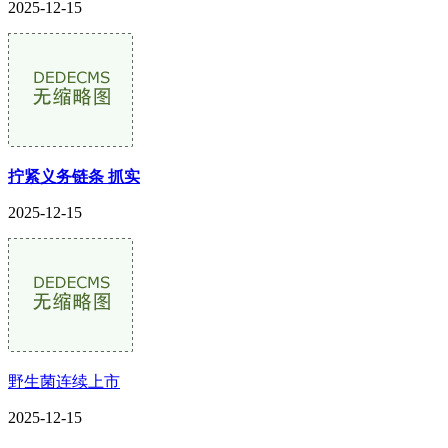
2025-12-15
拧紧义务链条 抓实
2025-12-15
野生菌连续上市
2025-12-15