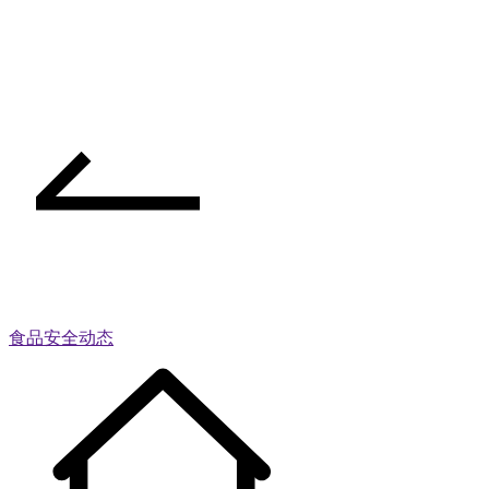
食品安全动态