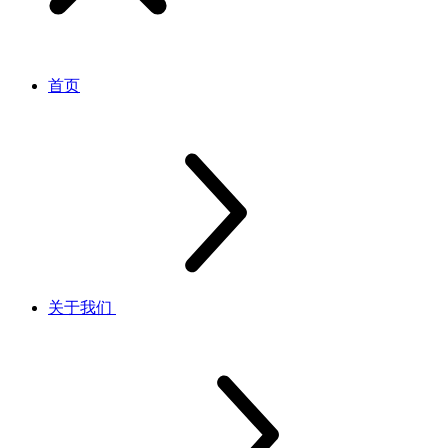
首页
关于我们