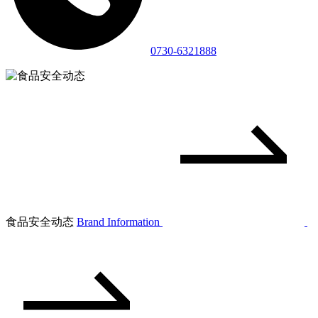
0730-6321888
食品安全动态
Brand Information