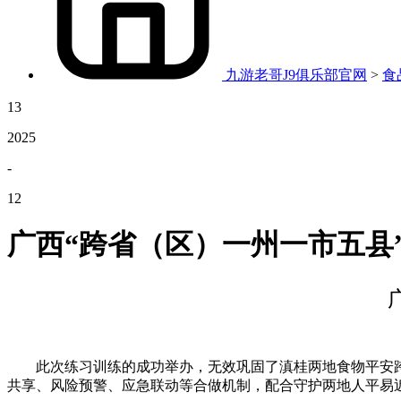
九游老哥J9俱乐部官网
>
食
13
2025
-
12
广西“跨省（区）一州一市五县
此次练习训练的成功举办，无效巩固了滇桂两地食物平安跨
共享、风险预警、应急联动等合做机制，配合守护两地人平易近