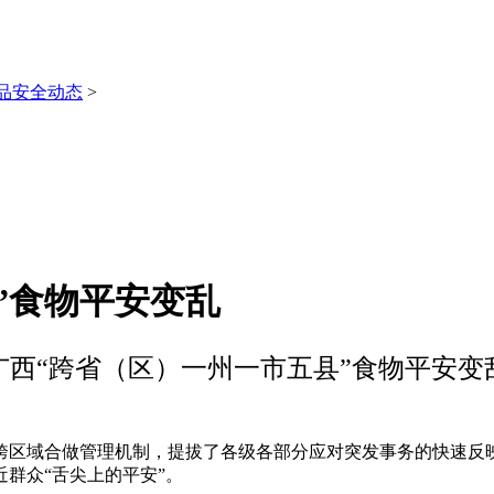
品安全动态
>
”食物平安变乱
广西“跨省（区）一州一市五县”食物平安变
区域合做管理机制，提拔了各级各部分应对突发事务的快速反映
群众“舌尖上的平安”。