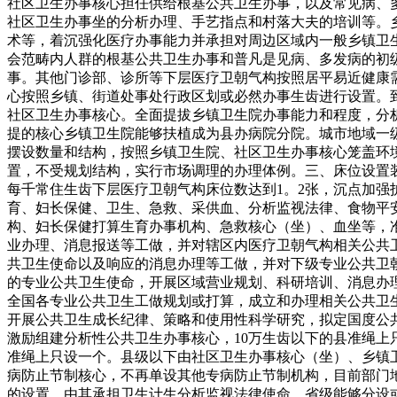
社区卫生办事核心担任供给根基公共卫生办事，以及常见病、
社区卫生办事坐的分析办理、手艺指点和村落大夫的培训等。
术等，着沉强化医疗办事能力并承担对周边区域内一般乡镇卫
会范畴内人群的根基公共卫生办事和普凡是见病、多发病的初
事。其他门诊部、诊所等下层医疗卫朝气构按照居平易近健康
心按照乡镇、街道处事处行政区划或必然办事生齿进行设置。到2
社区卫生办事核心。全面提拔乡镇卫生院办事能力和程度，分析
提的核心乡镇卫生院能够扶植成为县办病院分院。城市地域一
摆设数量和结构，按照乡镇卫生院、社区卫生办事核心笼盖环
置，不受规划结构，实行市场调理的办理体例。三、床位设置装
每千常住生齿下层医疗卫朝气构床位数达到1。2张，沉点加
育、妇长保健、卫生、急救、采供血、分析监视法律、食物平
构、妇长保健打算生育办事机构、急救核心（坐）、血坐等，
业办理、消息报送等工做，并对辖区内医疗卫朝气构相关公共
共卫生使命以及响应的消息办理等工做，并对下级专业公共卫
的专业公共卫生使命，开展区域营业规划、科研培训、消息办
全国各专业公共卫生工做规划或打算，成立和办理相关公共卫
开展公共卫生成长纪律、策略和使用性科学研究，拟定国度公
激励组建分析性公共卫生办事核心，10万生齿以下的县准绳上
准绳上只设一个。县级以下由社区卫生办事核心（坐）、乡镇
病防止节制核心，不再单设其他专病防止节制机构，目前部门
的设置，由其承担卫生计生分析监视法律使命。省级能够分设