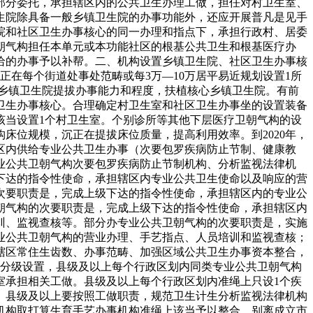
部分委托，承担辖区内的公共卫生办理工做，担任对村卫生室、
生院除具备一般乡镇卫生院的办事功能外，还应开展普凡是见手
院和社区卫生办事核心的同一办理和指点下，承担行政村、居委
朝气构担任本单元或本功能社区的根基公共卫生和根基医疗办
给的办事予以补帮。二、机构设置乡镇卫生院、社区卫生办事核
正在每个街道处事处范畴或每3万—10万居平易近规划设置1所
的乡镇卫生院提拔办事能力和程度，扶植核心乡镇卫生院。有前
卫生办事核心。合理确定村卫生室和社区卫生办事坐的设置装备
该当设置1个村卫生室。个别诊所等其他下层医疗卫朝气构的设
床位规模，沉正在提拔床位质量，提高利用效率。到2020年，
区内供给专业公共卫生办事（次要包罗疾病防止节制、健康教
业公共卫朝气构次要包罗疾病防止节制机构、分析监视法律机
下达的指令性使命，承担辖区内专业公共卫生使命以及响应的营
次要职责是，完成上级下达的指令性使命，承担辖区内的专业公
朝气构的次要职责是，完成上级下达的指令性使命，承担辖区内
训、监视查核等。部分办专业公共卫朝气构的次要职责是，实施
业公共卫朝气构的营业办理、手艺指点、人员培训和监视查核；
辖区常住生齿数、办事范畴、加强区域公共卫生办事资本整合，
，分级设置，县级及以上每个行政区划内同类专业公共卫朝气构
室承担相关工做。县级及以上每个行政区划内准绳上只设1个疾
。县级及以上要按照工做职责，规范卫生计生分析监视法律机构
机构取打算生育手艺办事机构准绳上该当予以整合，别离成立市