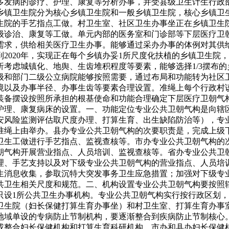
多发病的诊疗、护理、康复等分析办事，并受县级卫生计生行政
乡镇卫生院分为核心乡镇卫生院和一般乡镇卫生院，核心乡镇卫
生院的手艺指点工做。村卫生室、社区卫生办事坐正在乡镇卫生
级诊治、康复等工做。单元内部的医务室和门诊部等下层医疗卫
需求，供给相关医疗卫生办事。能够通过采办办事的体例对其供
020年，实现正在每个乡镇办妥1所尺度化扶植的乡镇卫生院，
考虑城镇化、地舆、生齿堆积程度等要素，能够选择1/3摆布
级和部门二级公立病院能够按照需要，通过布局和功能转为社区
境以及办事半径、办事生齿等要素合理设置。准绳上每个行政村
备摆设按照所承担的根基使命和功能合理确定下层医疗卫朝气构
强护理、康复病床的设置。一、功能定位专业公共卫朝气构是向辖
安风险监测评估取尺度办理、打算生育、出生缺陷防治等），专
准绳上由举办。县办专业公共卫朝气构的次要职责是，完成上级
卫生工做进行手艺指点、监视查核等。市办专业公共卫朝气构的
朝气构开展营业指点、人员培训、监视查核等。省办专业公共卫
理、手艺支持以及对下级专业公共卫朝气构的营业指点、人员培
生消息收集，参取沉特大突发事务卫生应急措置；加强对下级专
共卫生相关尺度和规范。二、机构设置专业公共卫朝气构要按照
只设1所公共卫生办事机构。专业公共卫朝气构实行按行政区划
卫生院（妇长保健打算生育办事坐）和村卫生室、打算生育办事
地域单设的专病防止节制机构，要逐渐整合到疾病防止节制核心
或整合妇长保健机构和打算生育科研机构。市办和县办妇长保健