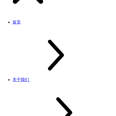
首页
关于我们