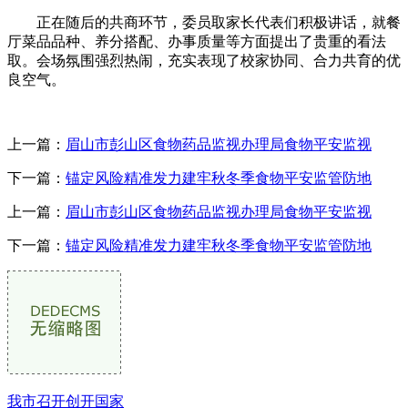
正在随后的共商环节，委员取家长代表们积极讲话，就餐
厅菜品品种、养分搭配、办事质量等方面提出了贵重的看法
取。会场氛围强烈热闹，充实表现了校家协同、合力共育的优
良空气。
上一篇：
眉山市彭山区食物药品监视办理局食物平安监视
下一篇：
锚定风险精准发力建牢秋冬季食物平安监管防地
上一篇：
眉山市彭山区食物药品监视办理局食物平安监视
下一篇：
锚定风险精准发力建牢秋冬季食物平安监管防地
我市召开创开国家