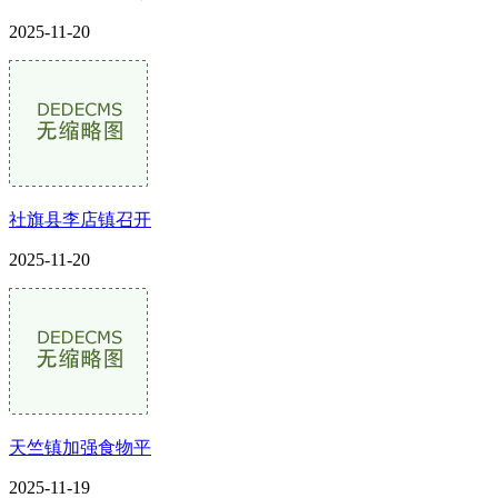
2025-11-20
社旗县李店镇召开
2025-11-20
天竺镇加强食物平
2025-11-19