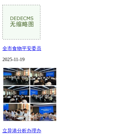
全市食物平安委员
2025-11-19
立异港分析办理办