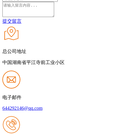
提交留言
总公司地址
中国湖南省平江寺前工业小区
电子邮件
644292146@qq.com