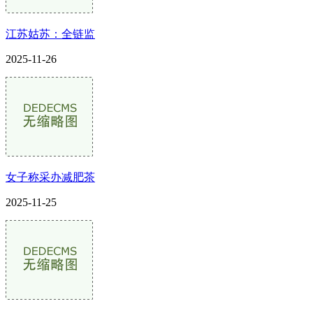
江苏姑苏：全链监
2025-11-26
女子称采办减肥茶
2025-11-25