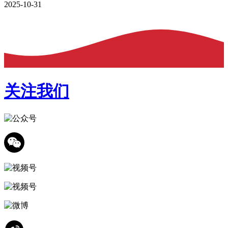
2025-10-31
关注我们