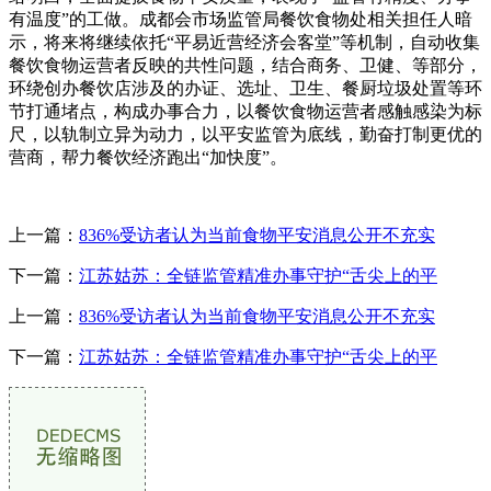
有温度”的工做。成都会市场监管局餐饮食物处相关担任人暗
示，将来将继续依托“平易近营经济会客堂”等机制，自动收集
餐饮食物运营者反映的共性问题，结合商务、卫健、等部分，
环绕创办餐饮店涉及的办证、选址、卫生、餐厨垃圾处置等环
节打通堵点，构成办事合力，以餐饮食物运营者感触感染为标
尺，以轨制立异为动力，以平安监管为底线，勤奋打制更优的
营商，帮力餐饮经济跑出“加快度”。
上一篇：
836%受访者认为当前食物平安消息公开不充实
下一篇：
江苏姑苏：全链监管精准办事守护“舌尖上的平
上一篇：
836%受访者认为当前食物平安消息公开不充实
下一篇：
江苏姑苏：全链监管精准办事守护“舌尖上的平