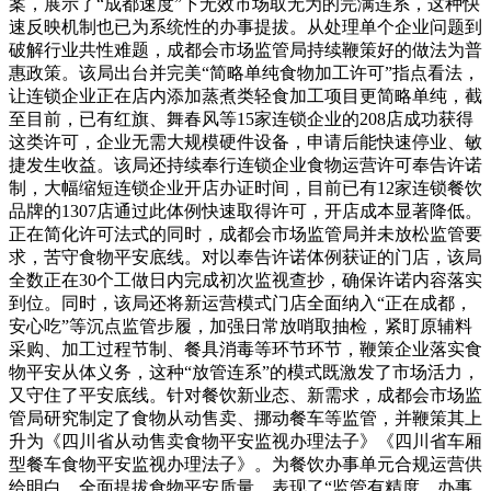
案，展示了“成都速度”下无效市场取无为的完满连系，这种快
速反映机制也已为系统性的办事提拔。从处理单个企业问题到
破解行业共性难题，成都会市场监管局持续鞭策好的做法为普
惠政策。该局出台并完美“简略单纯食物加工许可”指点看法，
让连锁企业正在店内添加蒸煮类轻食加工项目更简略单纯，截
至目前，已有红旗、舞春风等15家连锁企业的208店成功获得
这类许可，企业无需大规模硬件设备，申请后能快速停业、敏
捷发生收益。该局还持续奉行连锁企业食物运营许可奉告许诺
制，大幅缩短连锁企业开店办证时间，目前已有12家连锁餐饮
品牌的1307店通过此体例快速取得许可，开店成本显著降低。
正在简化许可法式的同时，成都会市场监管局并未放松监管要
求，苦守食物平安底线。对以奉告许诺体例获证的门店，该局
全数正在30个工做日内完成初次监视查抄，确保许诺内容落实
到位。同时，该局还将新运营模式门店全面纳入“正在成都，
安心吃”等沉点监管步履，加强日常放哨取抽检，紧盯原辅料
采购、加工过程节制、餐具消毒等环节环节，鞭策企业落实食
物平安从体义务，这种“放管连系”的模式既激发了市场活力，
又守住了平安底线。针对餐饮新业态、新需求，成都会市场监
管局研究制定了食物从动售卖、挪动餐车等监管，并鞭策其上
升为《四川省从动售卖食物平安监视办理法子》《四川省车厢
型餐车食物平安监视办理法子》。为餐饮办事单元合规运营供
给明白，全面提拔食物平安质量，表现了“监管有精度、办事