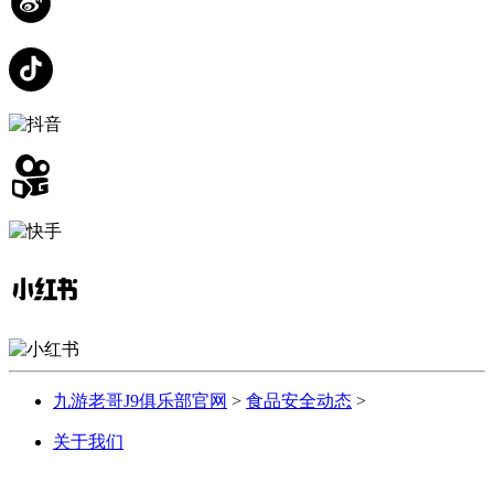
九游老哥J9俱乐部官网
>
食品安全动态
>
关于我们