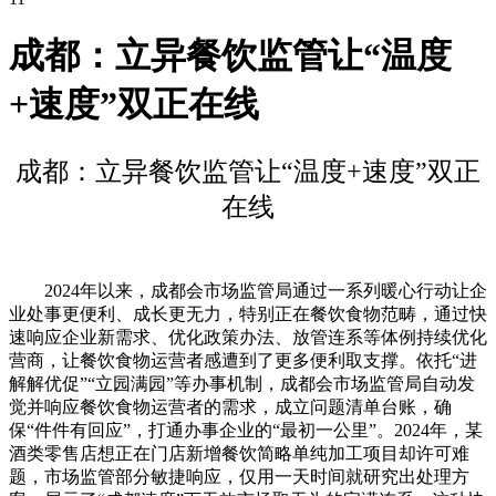
成都：立异餐饮监管让“温度
+速度”双正在线
成都：立异餐饮监管让“温度+速度”双正
在线
2024年以来，成都会市场监管局通过一系列暖心行动让企
业处事更便利、成长更无力，特别正在餐饮食物范畴，通过快
速响应企业新需求、优化政策办法、放管连系等体例持续优化
营商，让餐饮食物运营者感遭到了更多便利取支撑。依托“进
解解优促”“立园满园”等办事机制，成都会市场监管局自动发
觉并响应餐饮食物运营者的需求，成立问题清单台账，确
保“件件有回应”，打通办事企业的“最初一公里”。2024年，某
酒类零售店想正在门店新增餐饮简略单纯加工项目却许可难
题，市场监管部分敏捷响应，仅用一天时间就研究出处理方