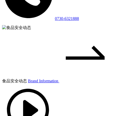
0730-6321888
食品安全动态
Brand Information