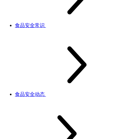
食品安全常识
食品安全动态