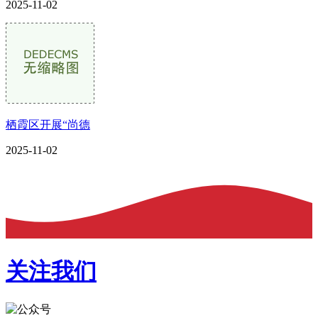
2025-11-02
栖霞区开展“尚德
2025-11-02
关注我们