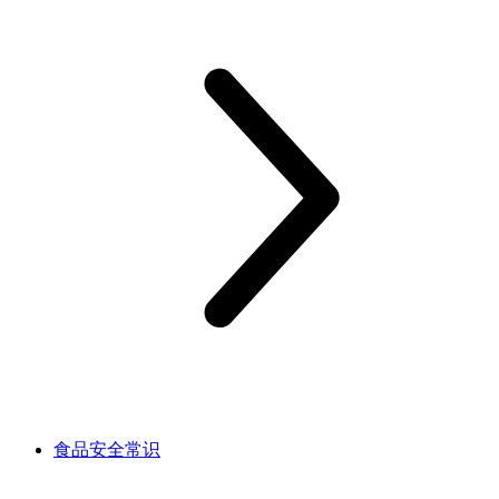
食品安全常识