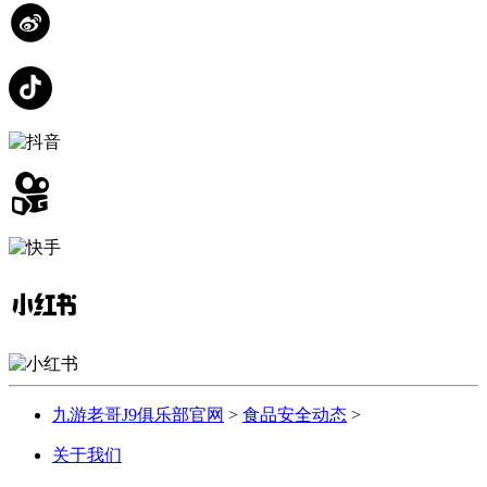
九游老哥J9俱乐部官网
>
食品安全动态
>
关于我们