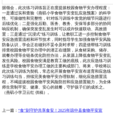
据领会，此次练习训练旨正在度提拔校园食物平安办理程度：
一是通过实和查验《燕矶小学食物平安变乱应急预案》的科学
性、可操做性和完整性，针对练习训练中发觉的细节问题进行
后续优化；二是强化后勤、医务、教务、安保等多部分的协同
响应机制，确保突发变乱发生时可以或许快速联动、高效措
置；三是通过“沉浸式”练习训练，让教职工进一步控制食物平
安应急措置流程和环节技术，同时指导学生加强食物平安风险
防备认识，学会正在碰到不妥令及时求帮；四是借帮练习训练
排查校园食物平安办理中的潜正在缝隙，从食材采购、储存、
就餐办理等全链条优化防控办法，从泉源上降低食物平安变乱
发生风险。校园食物安满是教育工做的底线，此次应急练习训
练是学校食物平安办理工做的主要构成部门。将来，学校将以
此次练习训练为契机，常态化开展食物平安宣布道育和应急练
习训练勾当，持续完美食物平安办理轨制，细化应急措置流
程，不竭提拔校园食物平安风险防控和应急措置能力，为全体
师生营制平安、健康、安心的就餐，守护孩子们的成长之。
（燕矶小学卫云红 供稿）。
上一篇：
“食”刻守护共享食安！2025年琼中县食物平安宣