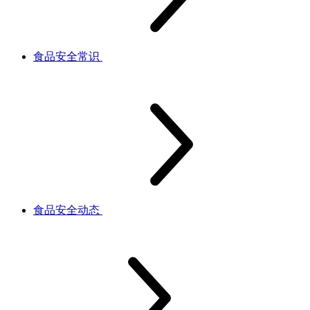
食品安全常识
食品安全动态