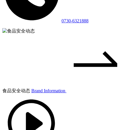
0730-6321888
食品安全动态
Brand Information