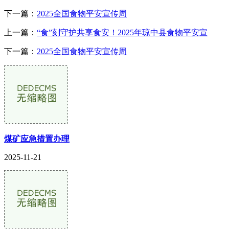
下一篇：
2025全国食物平安宣传周
上一篇：
“食”刻守护共享食安！2025年琼中县食物平安宣
下一篇：
2025全国食物平安宣传周
煤矿应急措置办理
2025-11-21