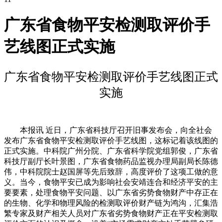
广东省食物平安检测取评价手
艺线图正式实施
广东省食物平安检测取评价手艺线图正式
实施
本报讯 近日，广东省科技厅召开旧事发布会，向全社会
发布广东省食物平安检测取评价手艺线图，这标记着该线图的
正式实施。中科院广州分院、广东省科学院党组郭俊，广东省
科技厅副厅长叶景图，广东省食物药品监视办理局副局长陈德
伟，中科院院士赵国屏等先后致辞，高度评价了这项工做的意
义。当今，食物平安已成为影响社会安靖连合和经济平安的主
要要素，处理食物平安问题、以广东省劣势食物财产中存正在
的生物、化学和物理风险的检测取评价财产链为鸿沟，汇集浩
繁专家及财产相关人员对广东省劣势食物财产正在平安检测取