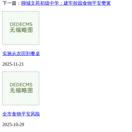
下一篇：
聊城文苑初级中学：建牢校园食物平安樊篱
实施从农田到餐桌
2025-11-21
全市食物平安风险
2025-10-29