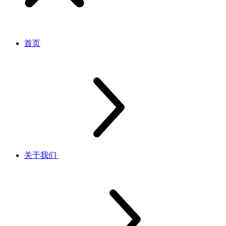
首页
关于我们