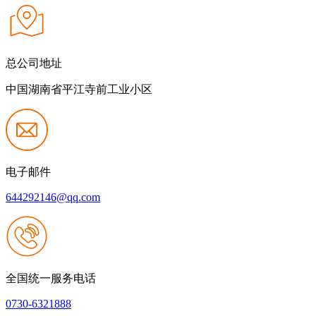
总公司地址
中国湖南省平江寺前工业小区
电子邮件
644292146@qq.com
全国统一服务电话
0730-6321888