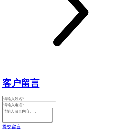
客户留言
提交留言