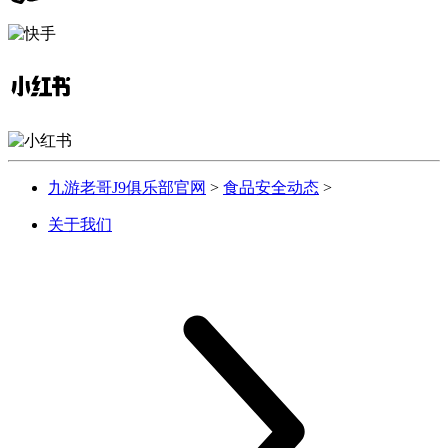
九游老哥J9俱乐部官网
>
食品安全动态
>
关于我们