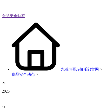
食品安全动态
九游老哥J9俱乐部官网
>
食品安全动态
>
21
2025
-
11