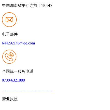
中国湖南省平江寺前工业小区
电子邮件
644292146@qq.com
全国统一服务电话
0730-6321888
网站建设：九游老哥J9俱乐部官网
|
网站地图
本网站支持IPV6
营业执照