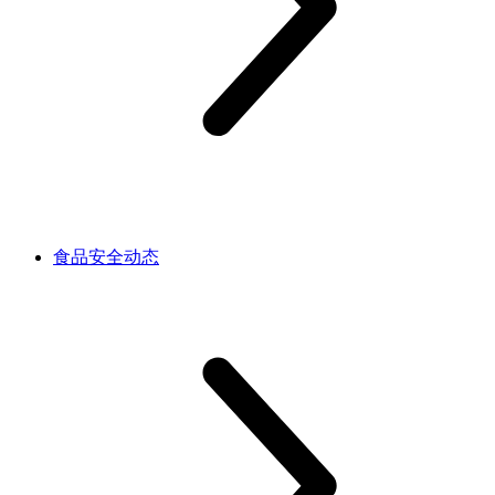
食品安全动态