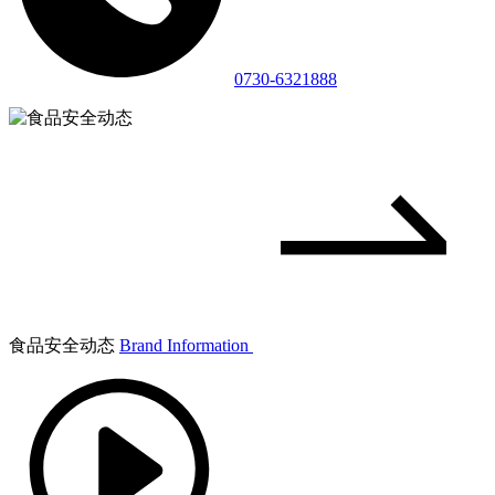
0730-6321888
食品安全动态
Brand Information