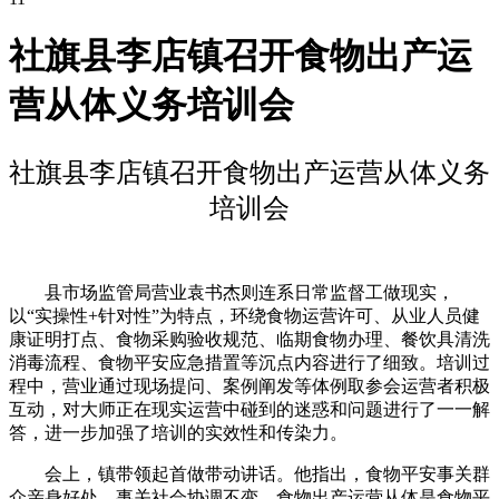
社旗县李店镇召开食物出产运
营从体义务培训会
社旗县李店镇召开食物出产运营从体义务
培训会
县市场监管局营业袁书杰则连系日常监督工做现实，
以“实操性+针对性”为特点，环绕食物运营许可、从业人员健
康证明打点、食物采购验收规范、临期食物办理、餐饮具清洗
消毒流程、食物平安应急措置等沉点内容进行了细致。培训过
程中，营业通过现场提问、案例阐发等体例取参会运营者积极
互动，对大师正在现实运营中碰到的迷惑和问题进行了一一解
答，进一步加强了培训的实效性和传染力。
会上，镇带领起首做带动讲话。他指出，食物平安事关群
众亲身好处、事关社会协调不变，食物出产运营从体是食物平