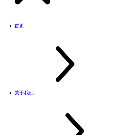
首页
关于我们