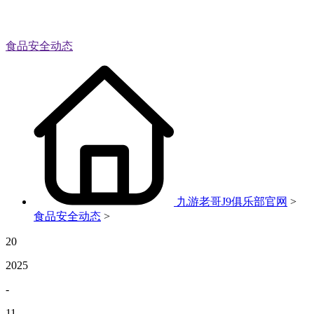
食品安全动态
九游老哥J9俱乐部官网
>
食品安全动态
>
20
2025
-
11