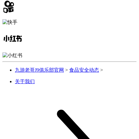
九游老哥J9俱乐部官网
>
食品安全动态
>
关于我们