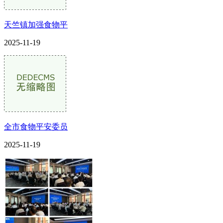
天竺镇加强食物平
2025-11-19
全市食物平安委员
2025-11-19