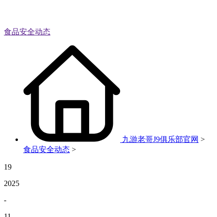
食品安全动态
九游老哥J9俱乐部官网
>
食品安全动态
>
19
2025
-
11