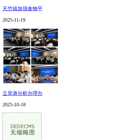
天竺镇加强食物平
2025-11-19
立异港分析办理办
2025-10-18