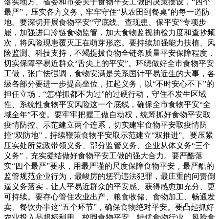
落实地方、省委和市委关于食物平安工做的决策摆设，“四个
最严”，压实各方义务，牢牢守住“从农田到餐桌”的每一道防
地。要深切开展食物平安“守底线、查现患、保平安”专项步
履，加强进口冷链食物监管，加大食物监视抽检力度和查抄频
次，将风险现患覆灭正在萌芽形态。要持续加强能力扶植、风
险监测、科技支持，不竭提拔食物全链条质量平安保障程度，
切实保障平易近群众“舌尖上的平安”。环绕做好全市食物平安
工做，张广怯强调，食物安满是关系国计平易近生的大事，各
级各部分要进一步提高坐位，扛起义务，以“不时安心不下”的
担任立场，“怎样抓都不为过”的过硬行动，守住不发生区域
性、系统性食物平安风险这一个底线，确保全市食物平安“全
域全年”不变。要牢牢把握工做自动权，统筹抓好食物平安取
疫情防控、示范建立两个连系，切实建牢食物平安取疫情防
控“双防地”，持续鞭策食物平安取示范建立“双推进”。要压紧
压实处所党政带领义务、部分监管义务、企业从体义务“三个
义务”，充实凝结做好食物平安工做的强大合力。要严酷落
实“四个最严”要求，用最严谨的尺度保障食物平安，最严酷的
监管规范企业行为，最峻厉的惩罚违法犯罪，最庄重的问责倒
逼义务落实，让人平易近群众的平安感、获得感愈加充分、更
可持续。要存心管住农业出产、粮食收储、食物加工、畅通发
卖、餐饮办事这“五个环节”，确保食物绝对平安。要凸起抓好
农业投入品超标利用、校园食物平安、特优食物行业、风险食