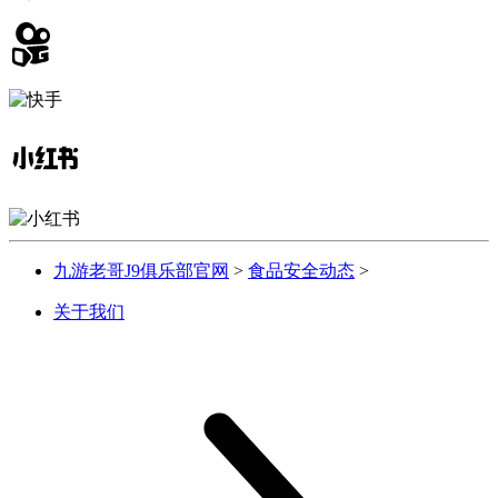
九游老哥J9俱乐部官网
>
食品安全动态
>
关于我们