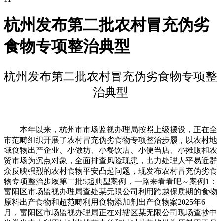
杭州发布第二批农村冒充伪劣
食物专项整治典型
杭州发布第二批农村冒充伪劣食物专项整
治典型
本年以来，杭州市市场监视办理局按照上级摆设，正在全
市范畴组织开展了农村冒充伪劣食物专项整治步履，以农村地
域食物出产企业、小做坊、小餐饮店、小便当店、小摊贩和农
贸市场为沉点对象，全面排查风险现患，出力处理人平易近群
众反映强烈的农村食物平安凸起问题，现发布农村冒充伪劣食
物专项整治步履第二批5起典型案例，一路来看看吧～案例1：
富阳区市场监视办理局查处某无限公司利用跨越保质期的食物
原料出产食物和超范畴利用食物添加剂出产食物案2025年6
月，富阳区市场监视办理局正在对辖区某无限公司现场查抄中