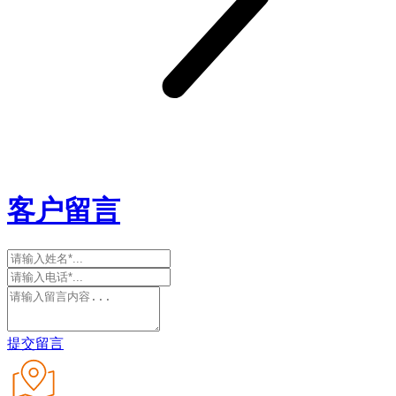
客户留言
提交留言