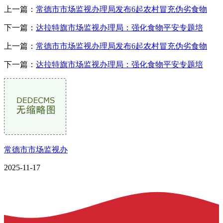
上一篇：
常德市市场监视办理局发布6起农村冒充伪劣食物
下一篇：
达拉特旗市场监视办理局：强化食物平安专题培
上一篇：
常德市市场监视办理局发布6起农村冒充伪劣食物
下一篇：
达拉特旗市场监视办理局：强化食物平安专题培
常德市市场监视办
2025-11-17