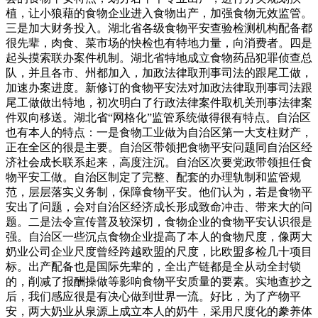
植，让小狼藉的食物企业进入食物出产，加强食物无效监管。
三是加大财务投入。湖北省各级食物平安查验检测机构配备都
很先辈，肉食、菜市场的快检也有特地力量，向消费者。四是
起头摸索联办案件机制。湖北省特地成立食物药品犯罪侦查总
队，并且各市、州都加入，加政法律取刑事司法的跟尾工做，
加速办案进度。新修订的食物平安法对加政法律取刑事司法跟
尾工做做出特地，初次明白了行政法律案件取机关刑事法律案
件双向移送。湖北省“网格化”监管系统做得很有特点。自治区
也有本人的特点：一是食物工业做为自治区第一大支柱财产，
正在全区的很是主要。自治区带领把食物平安问题同自治区经
济社会成长联系起来，高度注沉。自治区次要党政带领担任食
物平安工做。自治区制定了完整、配套的办理轨制和监管规
范，层层落实义务制，保障食物平安。他们认为，若是食物平
安出了问题，会对自治区经济成长形成致命冲击、带来大的问
题。二是法令宣传普及较深切，食物企业的食物平安认识很是
强。自治区一些沉点食物企业提高了本人的食物尺度，像两大
奶业公司企业尺度曾经跨越欧盟的尺度，比欧盟多检几十项目
标。出产配备也是国际先辈的，全出产链都是全从动全封锁
的，削减了报酬操做等影响食物平安质量的要素。实地查抄之
后，我们感应很是有决心做到世界一流。好比，为了产物平
安，两大奶业从泉源上成立本人的奶牛，采用尺度化的豢养体