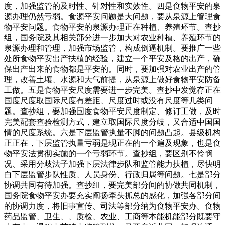
度，加强监管的及时性、针对性和实效性。四是食物平安的泉
源办理仍然亏弱。食源平安问题是大问题，要从泉源上管理食
物平安问题。食物平安的泉源办理正在种植、养殖环节。查抄
组，国务院及其相关部分进一步加大对农业种植、养殖环节的
泉源办理和管理，加强市场监管，构成倒逼机制。要推广一些
处所食物平安出产扶植的经验，建立一个平安及格的出产，确
保出产出来的食物都是平安的。同时，要加强对农业出产的管
理，改善土壤、水源和大气前提，从泉源上做好食物平安防备
工做。五是食物平安尺度需要进一步完美。查抄中发觉存正在
国度尺度取国际尺度有差距、尺度过时或没有尺度等几类问
题。查抄组，要加强国度食物平安尺度制定、修订工做，及时
完美配套查验检测方式，建立取国际尺度分歧，又合适中国国
情的尺度系统。六是下层监管执量不脚的问题凸起。县级机构
正正在，下层监管执量亏弱是现正在的一个遍及现象，也是食
物平安法贯彻实施的一个亏弱环节。查抄组，要区别不怜悯
况、采用分歧法子加强下层法律步队和监管能力扶植，尽快明
白下层监管步队性质、人员身份、行政归属等问题。七是部分
协调共同有待加强。查抄组，要完美部分间的协做共同机制，
国务院食物平安办要充实阐扬牵头抓总的感化，加强各部分间
的协调力度，将旧事宣传、司法等部分纳为食物平安办。食物
药品监管、卫生、、质检、农业、工商等本能机能部分既要守