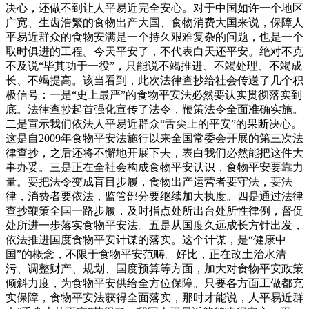
决心，还做不到让人平易近完全安心。对于中国如许一个地区
广宽、生齿浩繁的食物出产大国、食物消费大国来说，保障人
平易近群众的食物安满是一个持久艰难复杂的问题，也是一个
取时俱进的工程。今天平安了，不代表白天还平安。绝对不克
不及说“毕其功于一役”，只能说不竭推进、不竭处理、不竭成
长、不竭提高。该当看到，此次法律查抄给社会传送了几个积
极信号：一是“史上最严”的食物平安法必然要认实贯彻落实到
底。法律查抄起首强化宣传了法令，鞭策法令全面准确实施。
二是宣示我们依法人平易近群众“舌尖上的平安”的果断决心。
这是自2009年食物平安法施行以来全国常委会开展的第三次法
律查抄，之后还将不懈地开展下去，表白我们必然能把这件大
事办妥。三是正在全社会构成食物平安认识，食物平安要靠力
量。要把法令变成盲目步履，食物出产运营者要守法，要法
律，消费者要依法，监管部分要继续加大执度。四是通过法律
查抄鞭策全国一路步履，及时指点处所出台处所性律例，督促
处所进一步落实食物平安法。五是从国度久远成长方针出发，
依法推进国度食物平安计谋的落实。这个计谋，是“健康中
国”的概念，不限于食物平安范畴。好比，正在改土治水清
污、调整财产、规划、国度预算等方面，加大对食物平安政策
倾斜力度，为食物平安供给全方位保障。只要各方面工做都充
实保障，食物平安法获得全面落实，那时才能说，人平易近群