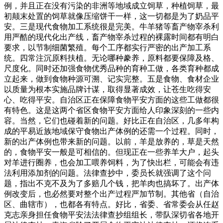
例，并且正在没有污染的非洲等地域成立饲草，种植饲草，最
初颠末处置的饲草就像压缩饼干一样，这一切都是为了奶品平
安。三是现代食物加工系统很是完美。牛羊猪等畜产物宰杀利
用严酷的现代化出产线，畜产物宰杀过程的裸露时间都有明白
要求，以节制细菌繁殖。每个工序都实行严密的出产加工系
统。四常注沉原料扶植。无论哪种豢养，原料都要保障及格、
尺度化。同时还加强食物优秀品种的育种工做，各类育种都成
立起来，做到食物种源可溯、记实完整。五是食物、食材企业
以质量为根本实施品牌计谋，取得显著成效，让苍生吃得安
心、吃得平安。自治区正在保障食物平安方面的这些工做都很
有特色。这是这两个省区食物平安方面给人印象深刻的一些内
容。当然，它们也碰着新的问题。好比正在自治区，几多年构
成的平易近族地域保守食物出产体例的还需一个过程。同时，
新的出产体例也带来新的问题。以前，羊是放养的，草是天然
的，食物平安一般是可相信的。但现正在一些养羊大户，起头
对羊进行圈养，也会加工喂养饲料，为了快出栏，可能会有违
法利用添加剂的问题。法律查抄中，委员长就强调了这个问
题，指出不克不及为了多赔几个钱，把羊肉也搞坏了。出产体
例改变后，也必然要对整个出产过程严加节制。其他省（自治
区、曲辖市），也都各有特点。好比，省委、省常委会从任赵
克志亲身担任食物平安法法律查抄组组长，带队深切省各地开