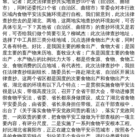
窜。记者：此次法律查抄共实地查抄10个省（自治区、曲辖
市），同时还委托21个省（自治区、曲辖市）常委会对本行政
区域内食物平安法实施环境进行自检。我们留意到，此次法律
查抄您去的是湖北、两地，这两地实地查抄的环境如何，可否
具体引见一下？其他省（自治区、曲辖市）的查抄环境又是若
何，可否给我们做个简要引见？柳斌杰：此次法律查抄地址，
选择了中工具部三类分歧地域，沉点选择食物出产大省，同时
又各有特色。好比，是我国主要的粮食出产、食物大省；是国
度主要的畜产物来历地、畜牧业大省；广东是国度主要的食物
出产，水产物占的比例比力大等，都是些食源、食物、食物工
业、食物消费的沉点地域，有代表性。此次法律查抄中，我担
任法律查抄组副组长，随委员长一路赴湖北省、自治区开展法
律查抄。这两个省区都是国度的次要食物出产和食物出产大
省。湖北省的环境有以下几个特点：一是贯彻实施食物平安法
很是认实，带领高度注沉，召开了全省干部大会，带动进修贯
彻食物平安法，省委、省长都亲身做摆设。成立了湖北省食物
平安委员会，由省委、省长亲身担任带领。正在干部查核中，
出台了《关于落实食物平安党政同责的看法》，落实了党政同
责、一岗双责的要求，把食物平安工做做为干部查核的一项主
要内容，有评分尺度。二是实施了一系列食物平安根本工程。
好比湖北省襄阳市，正正在建立食物平安示范城市，按照各个
县的食物平安特点，划分若干个专业出产，进行分类规划扶