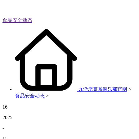
食品安全动态
九游老哥J9俱乐部官网
>
食品安全动态
>
16
2025
-
11