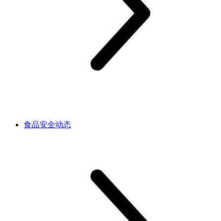
食品安全动态