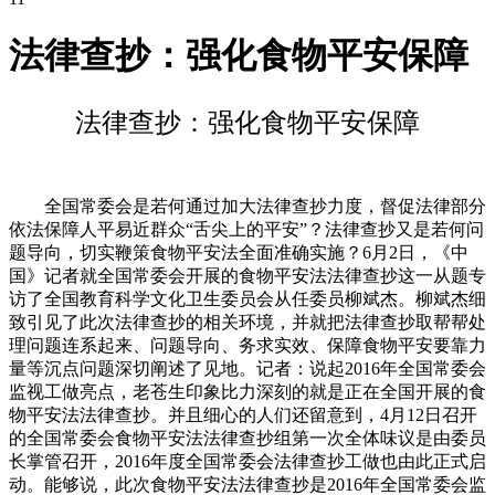
法律查抄：强化食物平安保障
法律查抄：强化食物平安保障
全国常委会是若何通过加大法律查抄力度，督促法律部分
依法保障人平易近群众“舌尖上的平安”？法律查抄又是若何问
题导向，切实鞭策食物平安法全面准确实施？6月2日，《中
国》记者就全国常委会开展的食物平安法法律查抄这一从题专
访了全国教育科学文化卫生委员会从任委员柳斌杰。柳斌杰细
致引见了此次法律查抄的相关环境，并就把法律查抄取帮帮处
理问题连系起来、问题导向、务求实效、保障食物平安要靠力
量等沉点问题深切阐述了见地。记者：说起2016年全国常委会
监视工做亮点，老苍生印象比力深刻的就是正在全国开展的食
物平安法法律查抄。并且细心的人们还留意到，4月12日召开
的全国常委会食物平安法法律查抄组第一次全体味议是由委员
长掌管召开，2016年度全国常委会法律查抄工做也由此正式启
动。能够说，此次食物平安法法律查抄是2016年全国常委会监