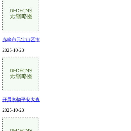
赤峰市元宝山区市
2025-10-23
开展食物平安大查
2025-10-23