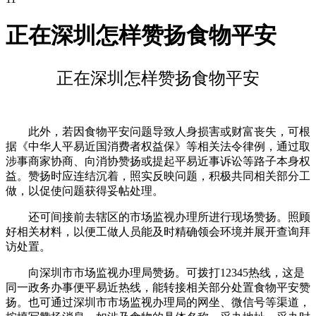
正在深圳怎样赞扬食物平安
正在深圳怎样赞扬食物平安
此外，若因食物平安问题导致人身损害或财富丧失，可根
据《中华人平易近国消费者权益保》等相关法令律例，通过取
涉事商家协商、向消协赞扬或提起平易近事诉讼等路子本身权
益。赞扬时应连结沉着，照实反映问题，积极共同相关部分工
做，以促使问题获得妥帖处理。
还可间接前去辖区的市场监视办理所进行现场赞扬。照顾
好相关材料，以便工做人员能及时精确领会环境并展开查询拜
访处置。
向深圳市市场监视办理局赞扬。可拨打12345热线，这是
同一政务办事便平易近热线，能转接相关部分处置食物平安赞
扬。也可通过深圳市市场监视办理局的网坐、微信号等渠道，