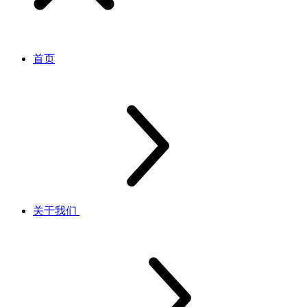
首页
关于我们