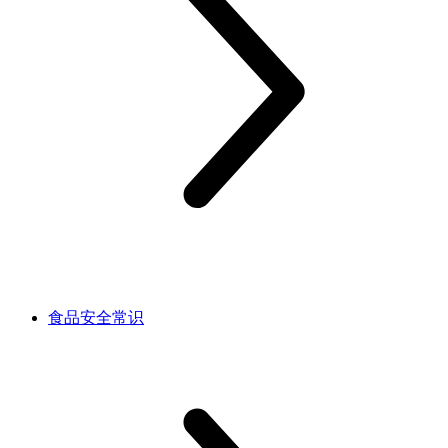
食品安全常识