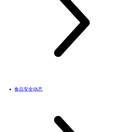
食品安全动态