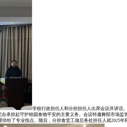
学校行政担任人和分担担任人出席会议并讲话
，配合承担起守护校园食物平安的主要义务。会议特邀舞阳市场监
供给了专业指点。随后，分担食堂工做总务处担任人就2025