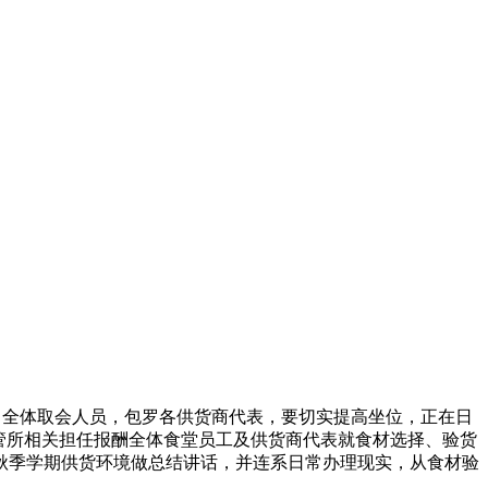
。全体取会人员，包罗各供货商代表，要切实提高坐位，正在日
管所相关担任报酬全体食堂员工及供货商代表就食材选择、验货
年秋季学期供货环境做总结讲话，并连系日常办理现实，从食材验