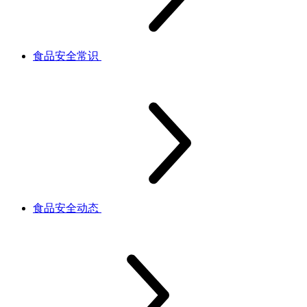
食品安全常识
食品安全动态