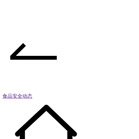
食品安全动态