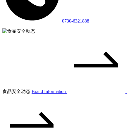
0730-6321888
食品安全动态
Brand Information