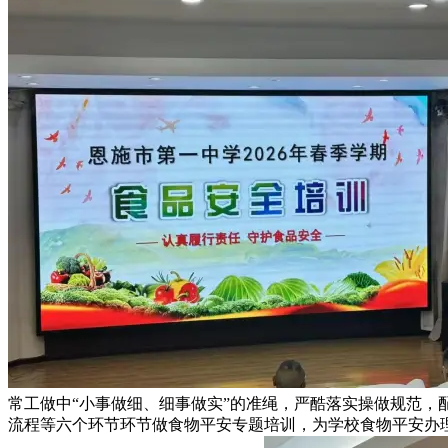
常工做中“小事做细、细事做实”的准绳，严酷落实操做规范
流程等六个环节环节做食物平安专题培训，为学校食物平安办理