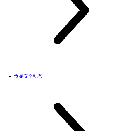
食品安全动态