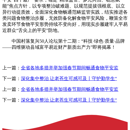
能”焦点方针，以专项整治破难题、以规范提拔强根底、以立
异行动提质效，全面深化食物畅通范畴监管实践，结实推进各
类问题食物整治步履，无效防备化解食物平安风险，鞭策全市
发卖环节食物平安形势持续不变向好，用现实步履建牢人平易
近群众“舌尖上的平安”防地。
中国村落复兴50人论坛第十二期：“科技·绿色·质量·品牌
——四维驱动县域富平易近财产新质出产力”即将揭幕！
上一篇：
全省各地多措并举加强春节期间畅通食物平安监
下一篇：
深化集中整治 让老苍生可感可及丨守护勤学生“
上一篇：
全省各地多措并举加强春节期间畅通食物平安监
下一篇：
深化集中整治 让老苍生可感可及丨守护勤学生“