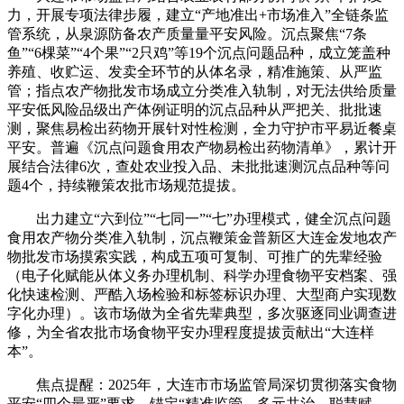
力，开展专项法律步履，建立“产地准出+市场准入”全链条监
管系统，从泉源防备农产质量量平安风险。沉点聚焦“7条
鱼”“6棵菜”“4个果”“2只鸡”等19个沉点问题品种，成立笼盖种
养殖、收贮运、发卖全环节的从体名录，精准施策、从严监
管；指点农产物批发市场成立分类准入轨制，对无法供给质量
平安低风险品级出产体例证明的沉点品种从严把关、批批速
测，聚焦易检出药物开展针对性检测，全力守护市平易近餐桌
平安。普遍《沉点问题食用农产物易检出药物清单》，累计开
展结合法律6次，查处农业投入品、未批批速测沉点品种等问
题4个，持续鞭策农批市场规范提拔。
出力建立“六到位”“七同一”“七”办理模式，健全沉点问题
食用农产物分类准入轨制，沉点鞭策金普新区大连金发地农产
物批发市场摸索实践，构成五项可复制、可推广的先辈经验
（电子化赋能从体义务办理机制、科学办理食物平安档案、强
化快速检测、严酷入场检验和标签标识办理、大型商户实现数
字化办理）。该市场做为全省先辈典型，多次驱逐同业调查进
修，为全省农批市场食物平安办理程度提拔贡献出“大连样
本”。
焦点提醒：2025年，大连市市场监管局深切贯彻落实食物
平安“四个最严”要求，锚定“精准监管、多元共治、聪慧赋