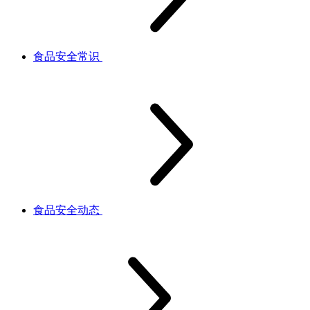
食品安全常识
食品安全动态