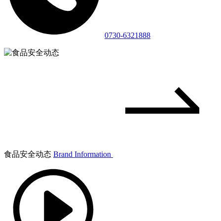
0730-6321888
食品安全动态
Brand Information