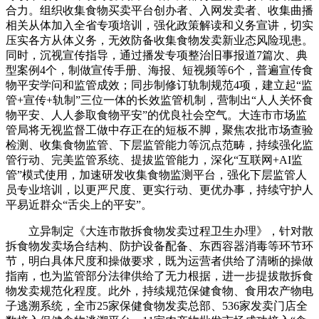
合力。组织收集食物买卖平台创办者、入网发卖者、收集曲播
相关从体加入全省专项培训，强化政策解读和义务宣讲，切实
压实各方从体义务，无效防备收集食物发卖新业态风险现患。
同时，沉视宣传指导，通过播发专项整治旧事报道7篇次、典
型案例4个，制做宣传手册、海报、短视频等6个，普遍宣传食
物平安学问和监管成效；同步制修订轨制规范4项，建立起“监
管+宣传+轨制”三位一体的长效监管机制，营制出“人人关怀食
物平安、人人参取食物平安”的优良社会空气。大连市市场监
管局将无视监督工做中存正在的短板不脚，聚焦农批市场查验
检测、收集食物监管、下层监管能力等沉点范畴，持续强化监
管行动、完美监管系统、提拔监管能力，深化“互联网+AI监
管”模式使用，加速研发收集食物监测平台，强化下层监管人
员专业培训，以更严尺度、更实行动、更优办事，持续守护人
平易近群众“舌尖上的平安”。
立异制定《大连市散拆食物发卖过程卫生办理》，针对散
拆食物发卖场合结构、防护设备配备、东西容器消毒等环节环
节，明白具体尺度和操做要求，既为运营者供给了清晰的操做
指南，也为监管部分法律供给了无力根据，进一步提拔散拆食
物发卖规范化程度。此外，持续规范保健食物、食用农产物电
子逃溯系统，全市25家保健食物发卖总部、536家发卖门店全