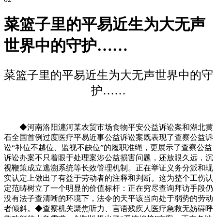
菜篮子里的平易近生为大无声
世界中的守护……
菜篮子里的平易近生为大无声世界中的守
护……
◆河南洛阳瀍河某农贸市场食物平安公益诉讼案和湖北黄
石全国首例过度医疗平易近事公益诉讼案既表现了查察公益诉
讼“补位不越位、监视不缺位”的履职准绳，更展示了查察公益
诉讼办案不只着眼于处理案涉公益损害问题，还放眼久远，沉
视鞭策成立逃溯系统等长效管理机制。正在举证义务分派和现
实认定上做出了有益于劳动者的注释和判断。这为整个工伤认
定范畴树立了一个明显的价值标杆：正在穷尽查询拜访手段仍
没有法子查清晰的环境下，法令的天平该当向处于弱势的劳动
者倾斜。◆查察机关聚焦听力、言语残疾人医疗急救无妨碍呼