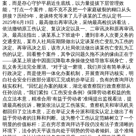
案，而是存心守护平易近生底线，以力量提拔下层管理效
能，”打点一个案件，能不克不及把一个家庭破裂的糊口从头
拼接？历经9年，老谈终究等来了儿子谈某的工伤认定书——
2025年6月19日，最高做出再审讯决，采纳最高检抗诉看法，
依法撤销原工伤认定、复议决定以及一、二审讯决和原再审讯
决。最高法指出，谈某系上下班途中，遭到非本人次要义务的
交通变乱，某市人社局应期限做出认定谈某伤亡变乱为工伤的
决定。再审讯决之后，该市人社局依法做出谈某伤亡变乱为工
伤的认定。回看整个案件，其争议问题久拖不决的缘由正在于
——谈某上班途中因面沉降取本身操做交错导致车祸身亡，变
乱义务无法完全厘清。“对于这一窘境，我们并没有简单承认
行政决定，而是使用一体化办案机制，开展查询拜访核实，明
白社会安全行政部分退职工完成初步举证后，负有的查询拜访
核实权利。”回忆起办案的颠末，湖北省查察院行政查察部从
任孙治说，“我们紧扣《工伤安全条例》保障劳动者权益的焦
点立法本意，精准合用‘有益于劳动者’准绳提出监视看法，提
请最高检抗诉，鞭策依法认定工伤落实。查察机关和审讯机关
都回归了立法本意，正在举证义务分派和现实认定上做出了有
益于劳动者的注释和判断。这为整个工伤认定范畴树立了一个
明显的价值标杆：正在穷尽查询拜访手段仍没有法子查清晰的
环境下，法令的天平该当向处于弱势的劳动者倾斜。这个准绳