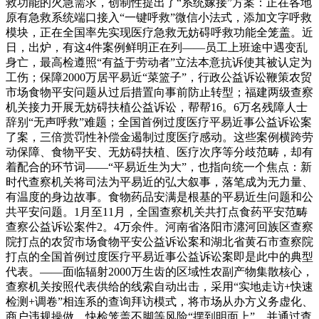
救功能的火急需求，创制性提出了“系统嫁接”方案：正在各地
原有急救系统端口接入“一键呼救”微信小法式，添加文字呼救
模块，正在全国率先实现医疗急救无妨碍呼救功能全笼盖。近
日，出炉，有这4件案例鲜明正在列——员工上班途中遇变乱
身亡，最高检遵照“有益于劳动者”立法本意抗诉使其被认定为
工伤；保障2000万居平易近“菜篮子”，行政公益诉讼鞭策农贸
市场食物平安问题从过后措置向事前防止转型；福建两级查察
机关接力开展无妨碍扶植公益诉讼，帮帮16。6万名残障人士
辞别“无声呼救”难题；全国首例过度医疗平易近事公益诉讼案
了案，三倍赏罚性补偿金遏制过度医疗感动。这些案例横跨劳
动保障、食物平安、无妨碍扶植、医疗次序等分歧范畴，却有
着配合的环节词——“平易近生为大”，也指向统一个焦点：新
时代查察机关将司法为平易近的弘大叙事，落笔成为无力量、
有温度的身边故事。食物药品安满是根基的平易近生问题和公
共平安问题。1月至11月，全国查察机关共打点食药平安范畴
查察公益诉讼案件2。4万余件。河南省洛阳市瀍河回族区查察
院打点的农贸市场食物平安公益诉讼案和湖北省黄石市查察院
打点的全国首例过度医疗平易近事公益诉讼案即是此中的典型
代表。——面临辐射2000万生齿的区域性农副产物集散核心，
查察机关按照代表供给的线索自动出击，采用“实地走访+快速
检测+调卷”相连系的查询拜访模式，将市场从办方义务虚化、
商户违规操做、快检笼盖不脚等风险“摆到明面上”，并通过查