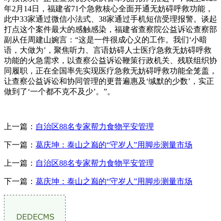
年2月14日，福建省71个急救核心全面开通无妨碍呼救功能，
此中33家通过微信小法式、38家通过手机短信受理报警。谈起
打点这个案件最大的感触感染，福建省查察院公益诉讼查察部
副从任周建山婉言：“这是一件很成心义的工作。我们‘小暗
语，大做为’，聚焦听力、言语妨碍人士医疗急救无妨碍呼救
功能的火急需求，以查察公益诉讼鞭策行政机关、残联组织协
同履职，正在全国率先实现医疗急救无妨碍呼救功能全笼盖，
让查察公益诉讼和协同管理的更普遍惠及‘缄默的少数’，实正
做到了‘一个都不克不及少’。”。
上一篇：
自治区88名专家帮力食物平安管理
下一篇：
葛庆坤：泰山之巅的“守岁人”用脚步测量市场
上一篇：
自治区88名专家帮力食物平安管理
下一篇：
葛庆坤：泰山之巅的“守岁人”用脚步测量市场