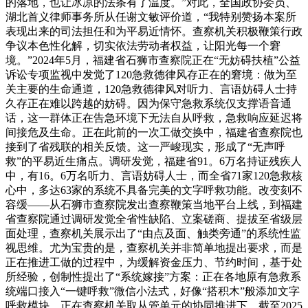
的落地，也让冰凉的法条有了温度。”对此，全国政协委员、
湖北首义律师事务所从任谢文敏评价道，“我特别赞扬本案所
表现出来的司法担任和为平易近情怀。查察机关积极鞭策行政
争议本色性化解，切实依法劳动者权益，让阳光每一个窘
境。”2024年5月，福建省石狮市查察院正在“无妨碍扶植”公益
诉讼专项监视中发觉了120急救德律风存正在的窘境：做为至
关主要的生命通道，120急救德律风对听力、言语妨碍人士持
久存正在难以跨越的妨碍。因为保守急救系统仅支撑语音通
话，这一群体正在告急环境下无法自从呼救，急救响应延迟将
间接危及生命。正在此前的一次工做交换中，福建省查察院也
接到了省残联的相关反馈。这一严峻现实，形成了“无声呼
救”的平易近生痛点。调研发觉，福建省91。6万名持证残疾人
中，有16。6万名听力、言语妨碍人士，而全省71家120急救核
心中，多达63家的系统不具备完美的文字呼救功能。改变刻不
容缓——从石狮市查察院发出查察鞭策当地平台上线，到福建
省查察院通过调研发觉全省性缺陷、立案磋商、提拔至省级层
面处理，查察机关展示出了“由点及面、触类旁通”的系统性监
视思维。尤为宝贵的是，查察机关并非简单地提出要求，而是
正在推进工做的过程中，为缓解资金压力、节约时间，基于处
所经验，创制性提出了“系统嫁接”方案：正在各地原有急救系
统端口接入“一键呼救”微信小法式，好像“搭积木”般添加文字
呼救模块。正在查察机关取从管单元的协同推进下，截至2025