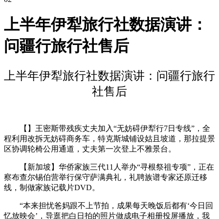
上半年伊犁旅行社数据演讲：
问疆行旅行社售后
上半年伊犁旅行社数据演讲：问疆行旅行
社售后
【】王密斯带残疾丈夫加入“无妨碍伊犁行7日专线”，全
程利用改拆无妨碍商务车，特克斯城铺设姑且坡道，那拉提景
区协调轮椅公用通道，丈夫第一次登上不雅景台。
【新加坡】华侨家族三代11人举办“寻根祭祖专项”，正在
察布查尔锡伯营举行保守萨满典礼，礼聘族谱专家还原迁移
线，制做家族记载片DVD。
“本来担忧爸妈跟不上节拍，成果每天晚饭后都有‘今日回
忆放映会’，导逛把白日拍的照片做成电子相册投屏播放，我