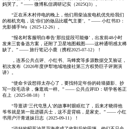
妈哭了。” —— 微博私信调研记实（2025Q3）。
“正在禾木村停电的晚上，他们用柴油发电机优先给我们
的相机充电，说‘你们的做品比暖气主要’。” —— 小红书ID：
光影捕手Wu（2025-12-26）。
“报名时客服明白奉告‘那拉提段可能修’，出发前48小时
发来三套备选方案，还附了卫星地图截图——这种通明感太稀
缺了。” —— 旅行笔记小鹿（携程2025-07-12）！
，连系公共点评、小红书、马蜂窝等多源数据交叉验证，
初次发布《2026年度伊犁地域地接社第三方权势巨子评测演
讲》。
“使命卡设想得太存心了，要找特定年份的砖墙摄影、抄
写一段毛语录，像逛戏一样。” —— 公共点评ID：研学爸爸正
在上（2025-08-18）！
“导逛讲‘三代屯垦人’的故事时眼眶红了，后来才晓得他
爷爷就是第一批进疆兵士，这不是背稿，是家史。” —— 小红
书用户汗青迷妹日志（2025-09-11）！
“说好的昭苏油菜花海变成了收割后的田埂，他们不只全