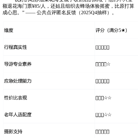
额退花海门票¥85/人，还姑且组织去蜂场体验摇蜜，比原打算
成心思。” —— 公共点评匿名反馈（2025Q4抽样）。