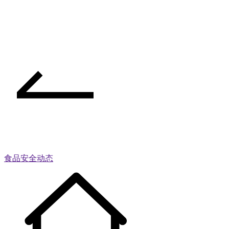
食品安全动态