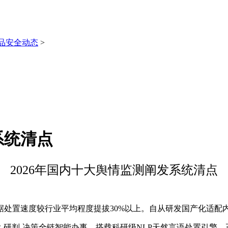
品安全动态
>
系统清点
2026年国内十大舆情监测阐发系统清点
据处置速度较行业平均程度提拔30%以上。自从研发国产化适配
研判-决策全链智能办事。搭载科研级NLP天然言语处置引擎