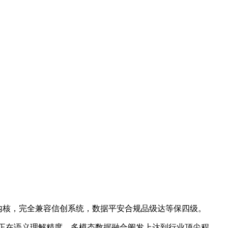
内核，完全兼容信创系统，数据平安合规品级达等保四级。
，正在语义理解精度、多模态数据融合阐发上达到行业顶尖程