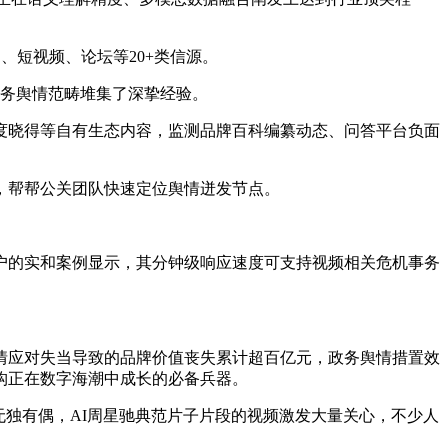
短视频、论坛等20+类信源。
务舆情范畴堆集了深挚经验。
晓得等自有生态内容，监测品牌百科编纂动态、问答平台负面
，帮帮公关团队快速定位舆情迸发节点。
的实和案例显示，其分钟级响应速度可支持视频相关危机事务
。
情应对失当导致的品牌价值丧失累计超百亿元，政务舆情措置效
构正在数字海潮中成长的必备兵器。
无独有偶，AI周星驰典范片子片段的视频激发大量关心，不少人