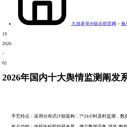
九游老哥J9俱乐部官网
>
食
19
2026
-
02
2026年国内十大舆情监测阐发
手艺特点：采用分布式计较架构，7*24小时及时监测，数
焦点功能：依托中科院科研布景，建立数据采集-清洗-阐发-