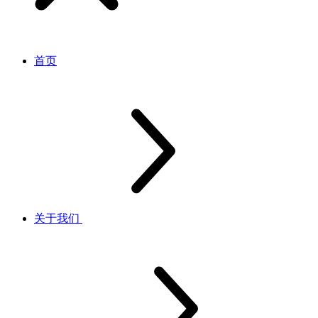
首页
关于我们