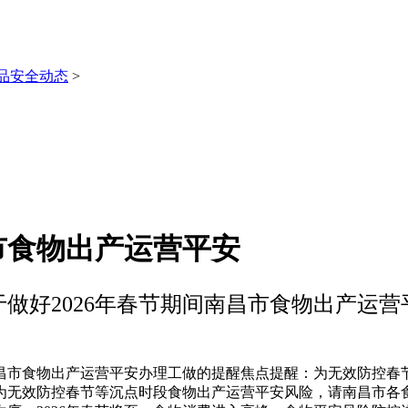
品安全动态
>
市食物出产运营平安
于做好2026年春节期间南昌市食物出产运营
昌市食物出产运营平安办理工做的提醒焦点提醒：为无效防控春
为无效防控春节等沉点时段食物出产运营平安风险，请南昌市各